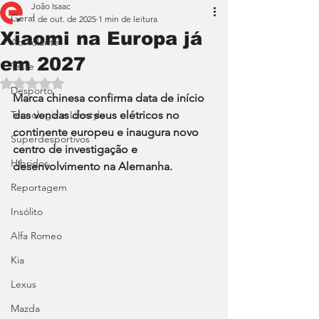
João Isaac
Geral
1 de out. de 2025
1 min de leitura
Xiaomi na Europa já
Ao Volante
em 2027
Teste
Avaliado com NaN de 5 estrelas.
Desporto
Marca chinesa confirma data de início 
Tecnologia e Lifestyle
das vendas dos seus elétricos no 
continente europeu e inaugura novo 
Superdesportivos
centro de investigação e 
Híbridos
desenvolvimento na Alemanha.
Reportagem
Insólito
Alfa Romeo
Kia
Lexus
Mazda