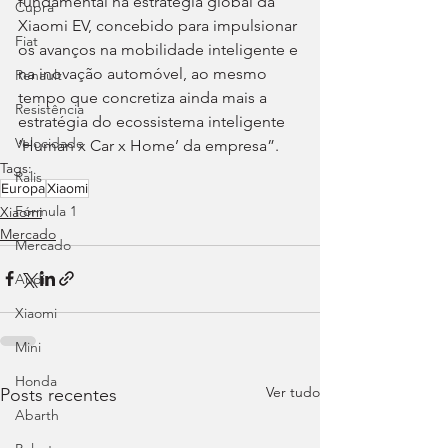
fundamental na estratégia global da 
Cupra
Xiaomi EV, concebido para impulsionar 
Fiat
os avanços na mobilidade inteligente e 
na inovação automóvel, ao mesmo 
Renault
tempo que concretiza ainda mais a 
Resistência
estratégia do ecossistema inteligente 
Velocidade
‘Human x Car x Home’ da empresa”.
Tags:
Ralis
Europa
Xiaomi
Fórmula 1
Xiaomi
Mercado
Mercado
Audi
Xiaomi
Mini
Honda
Ver tudo
Posts recentes
Abarth