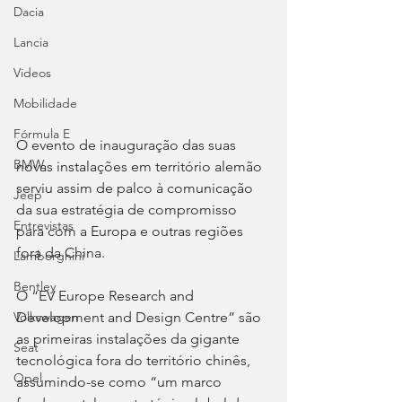
Dacia
Lancia
Videos
Mobilidade
Fórmula E
O evento de inauguração das suas 
BMW
novas instalações em território alemão 
serviu assim de palco à comunicação 
Jeep
da sua estratégia de compromisso 
Entrevistas
para com a Europa e outras regiões 
fora da China.
Lamborghini
Bentley
O “EV Europe Research and 
Development and Design Centre” são 
Volkswagen
as primeiras instalações da gigante 
Seat
tecnológica fora do território chinês, 
Opel
assumindo-se como “um marco 