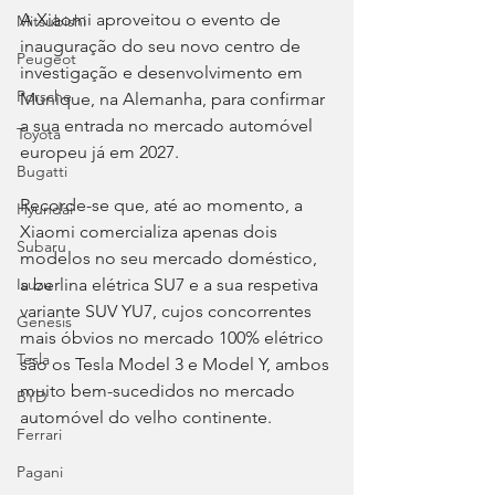
A Xiaomi aproveitou o evento de 
Mitsubishi
inauguração do seu novo centro de 
Peugeot
investigação e desenvolvimento em 
Porsche
Munique, na Alemanha, para confirmar 
a sua entrada no mercado automóvel 
Toyota
europeu já em 2027.
Bugatti
Recorde-se que, até ao momento, a 
Hyundai
Xiaomi comercializa apenas dois 
Subaru
modelos no seu mercado doméstico, 
a berlina elétrica SU7 e a sua respetiva 
Isuzu
variante SUV YU7, cujos concorrentes 
Genesis
mais óbvios no mercado 100% elétrico 
Tesla
são os Tesla Model 3 e Model Y, ambos 
muito bem-sucedidos no mercado 
BYD
automóvel do velho continente.
Ferrari
Pagani