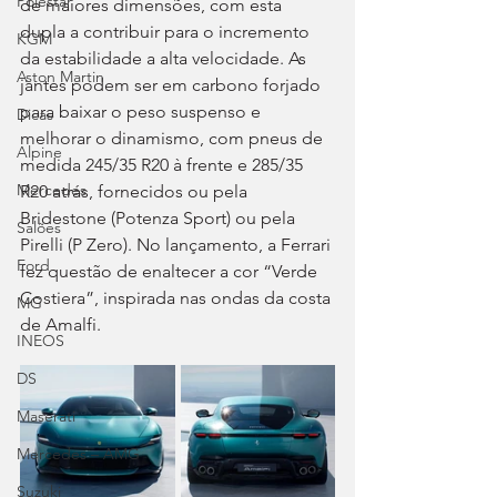
Polestar
de maiores dimensões, com esta 
dupla a contribuir para o incremento 
KGM
da estabilidade a alta velocidade. As 
Aston Martin
jantes podem ser em carbono forjado 
para baixar o peso suspenso e 
Dicas
melhorar o dinamismo, com pneus de 
Alpine
medida 245/35 R20 à frente e 285/35 
Mercedes
R20 atrás, fornecidos ou pela 
Bridestone (Potenza Sport) ou pela 
Salões
Pirelli (P Zero). No lançamento, a Ferrari 
Ford
fez questão de enaltecer a cor “Verde 
Costiera”, inspirada nas ondas da costa 
MG
de Amalfi.
INEOS
DS
Maserati
Mercedes – AMG
Suzuki