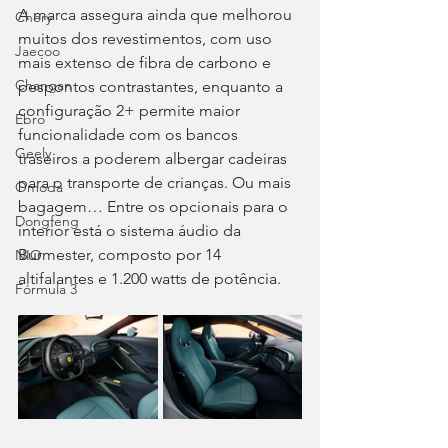
A marca assegura ainda que melhorou 
Chery
muitos dos revestimentos, com uso 
Jaecoo
mais extenso de fibra de carbono e 
Changan
pespontos contrastantes, enquanto a 
configuração 2+ permite maior 
Ebro
funcionalidade com os bancos 
Geely
traseiros a poderem albergar cadeiras 
para o transporte de crianças. Ou mais 
Omoda
bagagem… Entre os opcionais para o 
Dongfeng
interior está o sistema áudio da 
Burmester, composto por 14 
NIO
altifalantes e 1.200 watts de potência.
Fórmula 3