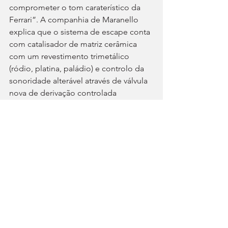
comprometer o tom caraterístico da 
Ferrari”. A companhia de Maranello 
explica que o sistema de escape conta 
com catalisador de matriz cerâmica 
com um revestimento trimetálico 
(ródio, platina, paládio) e controlo da 
sonoridade alterável através de válvula 
nova de derivação controlada 
proporcionalmente com mapas 
dedicados para adaptar a nota de 
escape a diferentes condições de 
condução do Manettino.
A dinâmica de condução foi refinada 
com a introdução de sistema “brake-
by-wire” para resposta melhorada e 
“feeling” ao estilo Ferrari, ao passo 
que o controlador “ABS Evo” foi 
introduzido para acomodar a travagem 