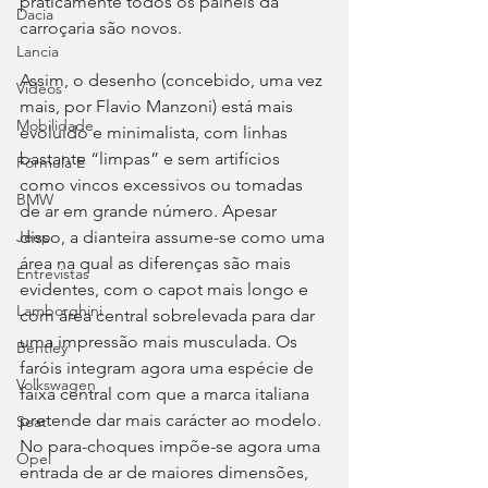
praticamente todos os painéis da 
Dacia
carroçaria são novos.
Lancia
Assim, o desenho (concebido, uma vez 
Videos
mais, por Flavio Manzoni) está mais 
Mobilidade
evoluído e minimalista, com linhas 
bastante “limpas” e sem artifícios 
Fórmula E
como vincos excessivos ou tomadas 
BMW
de ar em grande número. Apesar 
disso, a dianteira assume-se como uma 
Jeep
área na qual as diferenças são mais 
Entrevistas
evidentes, com o capot mais longo e 
Lamborghini
com área central sobrelevada para dar 
uma impressão mais musculada. Os 
Bentley
faróis integram agora uma espécie de 
Volkswagen
faixa central com que a marca italiana 
pretende dar mais carácter ao modelo. 
Seat
No para-choques impõe-se agora uma 
Opel
entrada de ar de maiores dimensões, 