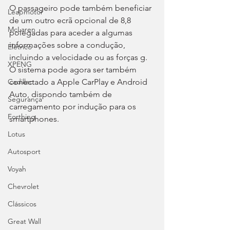
O passageiro pode também beneficiar 
Leapmotor
de um outro ecrã opcional de 8,8 
McLaren
polegadas para aceder a algumas 
informações sobre a condução, 
Elétrico
incluindo a velocidade ou as forças g. 
XPENG
O sistema pode agora ser também 
conectado a Apple CarPlay e Android 
Cadillac
Auto, dispondo também de 
Segurança
carregamento por indução para os 
Forthing
smartphones. 
Lotus
Autosport
Voyah
Chevrolet
Clássicos
Great Wall