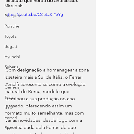
estatuto que herda do antecessor.
Mitsubishi
https://youtu.be/O6oLzKrYx9g
Peugeot
Porsche
Toyota
Bugatti
Hyundai
Subaru
Com designação a homenagear a zona 
costeira mais a Sul de Itália, o Ferrari 
Isuzu
Amalfi apresenta-se como a evolução 
Genesis
natural do Roma, modelo que 
Tesla
terminou a sua produção no ano 
passado, oferecendo assim um 
BYD
formato muito semelhante, mas com 
Ferrari
várias novidades, desde logo com a 
garantia dada pela Ferrari de que 
Pagani