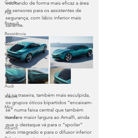
Cupra
ocultando de forma mais eficaz a área 
de sensores para os assistentes de 
Fiat
segurança, com lábio inferior mais 
Renault
saliente.
Resistência
Velocidade
Ralis
Fórmula 1
Mercado
Audi
Já na traseira, também mais esculpida, 
Xiaomi
os grupos óticos bipartidos “encaixam-
Mini
se” numa faixa central que também 
confere maior largura ao Amalfi, ainda 
Honda
que o destaque vá para o “spoiler” 
Abarth
ativo integrado e para o difusor inferior 