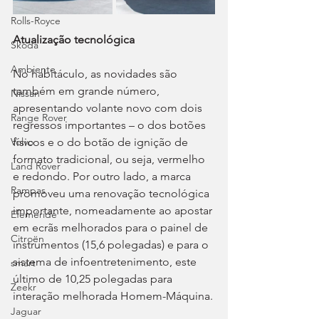
Rolls-Royce
Atualização tecnológica
Skoda
Ambiente
No habitáculo, as novidades são 
também em grande número, 
Nissan
apresentando volante novo com dois 
Range Rover
regressos importantes – o dos botões 
físicos e o do botão de ignição de 
Volvo
formato tradicional, ou seja, vermelho 
Land Rover
e redondo. Por outro lado, a marca 
Rampas
promoveu uma renovação tecnológica 
importante, nomeadamente ao apostar 
Efeméride
em ecrãs melhorados para o painel de 
Citroën
instrumentos (15,6 polegadas) e para o 
sistema de infoentretenimento, este 
smart
último de 10,25 polegadas para 
Zeekr
interação melhorada Homem-Máquina.
Jaguar