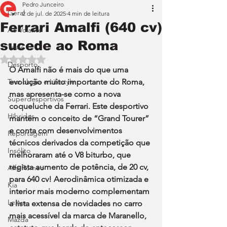
Pedro Junceiro
Geral
2 de jul. de 2025
4 min de leitura
Ferrari Amalfi (640 cv)
Ao Volante
sucede ao Roma
Teste
Avaliado com NaN de 5 estrelas.
Desporto
O Amalfi não é mais do que uma 
Tecnologia e Lifestyle
evolução muito importante do Roma, 
mas apresenta-se como a nova 
Superdesportivos
coqueluche da Ferrari. Este desportivo 
Híbridos
mantém o conceito de “Grand Tourer” 
e conta com desenvolvimentos 
Reportagem
técnicos derivados da competição que 
Insólito
melhoraram até o V8 biturbo, que 
regista aumento de potência, de 20 cv, 
Alfa Romeo
para 640 cv! Aerodinâmica otimizada e 
Kia
interior mais moderno complementam 
Lexus
a lista extensa de novidades no carro 
mais acessível da marca de Maranello, 
Mazda