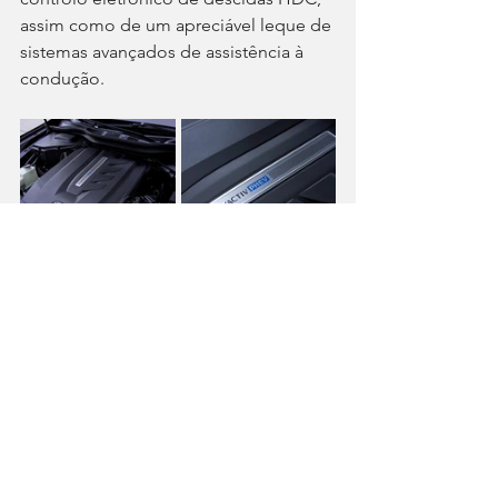
assim como de um apreciável leque de 
sistemas avançados de assistência à 
condução.
Quanto aos motores, o híbrido Plug-In 
terá todas as condições para, no 
mundo real, ficar muito próximo da 
autonomia em modo 100% elétrico 
que anuncia, o que é sempre de louvar 
(se bem que esta esteja longe daquilo 
que as mais recentes propostas do 