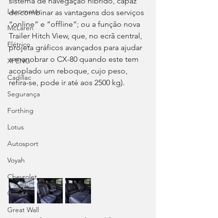
sistema de navegação híbrido, capaz 
Leapmotor
de combinar as vantagens dos serviços 
“online” e “offline”; ou a função nova 
McLaren
Trailer Hitch View, que, no ecrã central, 
Elétrico
projeta gráficos avançados para ajudar 
a manobrar o CX-80 quando este tem 
XPENG
acoplado um reboque, cujo peso, 
Cadillac
refira-se, pode ir até aos 2500 kg).
Segurança
Forthing
Lotus
Autosport
Voyah
Chevrolet
Clássicos
Great Wall