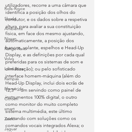
utilizadores, recorre a uma câmara que 
Rolls-Royce
identifica a posição dos olhos do 
Skoda
condutor, e os dados sobre a respetiva 
altura, para avaliar a sua constituição 
Ambiente
física, em face dos mesmo ajustando, 
Nissan
automaticamente, a posição dos 
bancos, volante, espelhos e Head-Up 
Range Rover
Display, e as definições por cada qual 
Volvo
preferidas para os sistemas de som e 
climatização); ou pelo sofisticado 
Land Rover
interface homem-máquina (além do 
Rampas
Head-Up Display, inclui dois ecrãs de 
Efeméride
12,3” – um servindo como painel de 
instrumentos 100% digital, o outro 
Citroën
como monitor do muito completo 
smart
sistema multimédia, este último 
contando com soluções como os 
Zeekr
comandos vocais integrados Alexa; o 
Jaguar