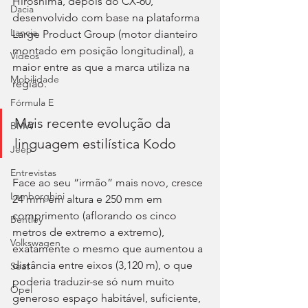
Hiroshima, depois do CX-60, 
Dacia
desenvolvido com base na plataforma 
Lancia
Large Product Group (motor dianteiro 
montado em posição longitudinal), a 
Videos
maior entre as que a marca utiliza na 
Mobilidade
região.
Fórmula E
Mais recente evolução da 
BMW
linguagem estilística Kodo
Jeep
Entrevistas
Face ao seu “irmão” mais novo, cresce 
Lamborghini
24 mm em altura e 250 mm em 
comprimento (aflorando os cinco 
Bentley
metros de extremo a extremo), 
Volkswagen
exatamente o mesmo que aumentou a 
distância entre eixos (3,120 m), o que 
Seat
poderia traduzir-se só num muito 
Opel
generoso espaço habitável, suficiente, 