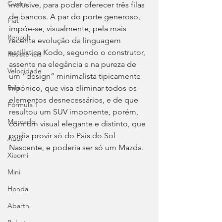
Cupra
inclusive, para poder oferecer três filas 
de bancos. A par do porte generoso, 
Fiat
impõe-se, visualmente, pela mais 
Renault
recente evolução da linguagem 
estilística Kodo, segundo o construtor, 
Resistência
assente na elegância e na pureza de 
Velocidade
um “design” minimalista tipicamente 
nipónico, que visa eliminar todos os 
Ralis
elementos desnecessários, e de que 
Fórmula 1
resultou um SUV imponente, porém, 
Mercado
com um visual elegante e distinto, que 
podia provir só do País do Sol 
Audi
Nascente, e poderia ser só um Mazda.
Xiaomi
Mini
Honda
Abarth