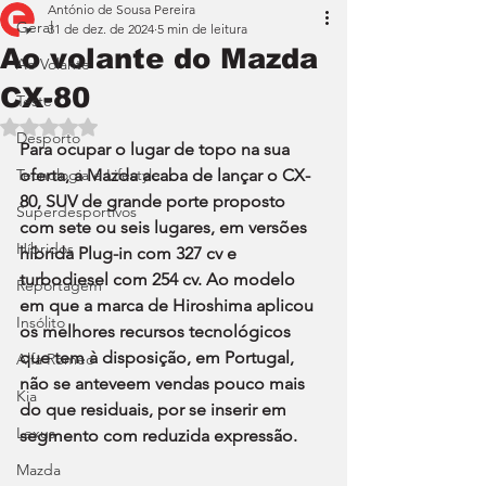
António de Sousa Pereira
Geral
31 de dez. de 2024
5 min de leitura
Ao volante do Mazda
Ao Volante
CX-80
Teste
Avaliado com NaN de 5 estrelas.
Desporto
Para ocupar o lugar de topo na sua 
Tecnologia e Lifestyle
oferta, a Mazda acaba de lançar o CX-
80, SUV de grande porte proposto 
Superdesportivos
com sete ou seis lugares, em versões 
Híbridos
híbrida Plug-in com 327 cv e 
turbodiesel com 254 cv. Ao modelo 
Reportagem
em que a marca de Hiroshima aplicou 
Insólito
os melhores recursos tecnológicos 
que tem à disposição, em Portugal, 
Alfa Romeo
não se anteveem vendas pouco mais 
Kia
do que residuais, por se inserir em 
Lexus
segmento com reduzida expressão.
Mazda