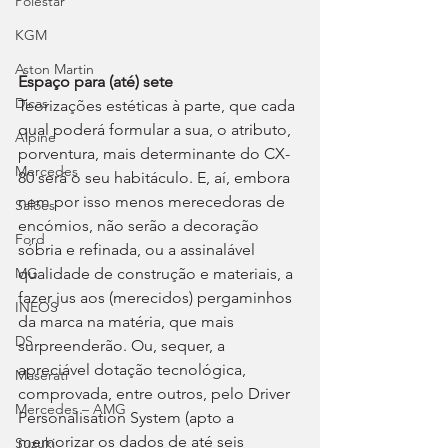
Polestar
KGM
Aston Martin
Espaço para (até) sete
Dicas
Teorizações estéticas à parte, que cada 
qual poderá formular a sua, o atributo, 
Alpine
porventura, mais determinante do CX-
Mercedes
80 será o seu habitáculo. E, aí, embora 
nem por isso menos merecedoras de 
Salões
encómios, não serão a decoração 
Ford
sóbria e refinada, ou a assinalável 
qualidade de construção e materiais, a 
MG
fazer jus aos (merecidos) pergaminhos 
INEOS
da marca na matéria, que mais 
DS
surpreenderão. Ou, sequer, a 
apreciável dotação tecnológica, 
Maserati
comprovada, entre outros, pelo Driver 
Mercedes – AMG
Personalisation System (apto a 
memorizar os dados de até seis 
Suzuki