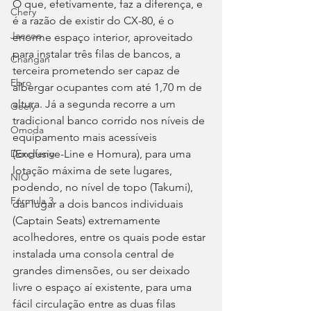
O que, efetivamente, faz a diferença, e 
Chery
é a razão de existir do CX-80, é o 
Jaecoo
enorme espaço interior, aproveitado 
para instalar três filas de bancos, a 
Changan
terceira prometendo ser capaz de 
Ebro
albergar ocupantes com até 1,70 m de 
altura. Já a segunda recorre a um 
Geely
tradicional banco corrido nos níveis de 
Omoda
equipamento mais acessíveis 
(Exclusive-Line e Homura), para uma 
Dongfeng
lotação máxima de sete lugares, 
NIO
podendo, no nível de topo (Takumi), 
Fórmula 3
dar lugar a dois bancos individuais 
(Captain Seats) extremamente 
acolhedores, entre os quais pode estar 
instalada uma consola central de 
grandes dimensões, ou ser deixado 
livre o espaço aí existente, para uma 
fácil circulação entre as duas filas 