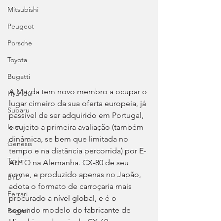
Mitsubishi
Peugeot
Porsche
Toyota
Bugatti
A Mazda tem novo membro a ocupar o 
Hyundai
lugar cimeiro da sua oferta europeia, já 
Subaru
passível de ser adquirido em Portugal, 
e sujeito a primeira avaliação (também 
Isuzu
dinâmica, se bem que limitada no 
Genesis
tempo e na distância percorrida) por E-
Tesla
AUTO na Alemanha. CX-80 de seu 
nome, e produzido apenas no Japão, 
BYD
adota o formato de carroçaria mais 
Ferrari
procurado a nível global, e é o 
segundo modelo do fabricante de 
Pagani