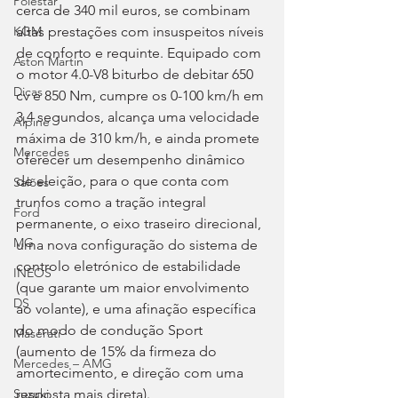
Polestar
cerca de 340 mil euros, se combinam 
KGM
altas prestações com insuspeitos níveis 
de conforto e requinte. Equipado com 
Aston Martin
o motor 4.0-V8 biturbo de debitar 650 
Dicas
cv e 850 Nm, cumpre os 0-100 km/h em 
3,4 segundos, alcança uma velocidade 
Alpine
máxima de 310 km/h, e ainda promete 
Mercedes
oferecer um desempenho dinâmico 
de eleição, para o que conta com 
Salões
trunfos como a tração integral 
Ford
permanente, o eixo traseiro direcional, 
MG
uma nova configuração do sistema de 
controlo eletrónico de estabilidade 
INEOS
(que garante um maior envolvimento 
DS
ao volante), e uma afinação específica 
do modo de condução Sport 
Maserati
(aumento de 15% da firmeza do 
Mercedes – AMG
amortecimento, e direção com uma 
Suzuki
resposta mais direta).