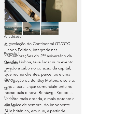
Cupra
Fiat
Renault
Resistência
Velocidade
A revelação do Continental GT/GTC 
Ralis
Lisbon Edition, integrada nas 
Fórmula 1
comemorações do 25º aniversário da 
Bentley Lisboa, teve lugar num evento 
Mercado
levado a cabo no coração da capital, 
Audi
que reuniu clientes, parceiros e uma 
Xiaomi
delegação da Bentley Motors, e serviu, 
ainda, para lançar comercialmente no 
Mini
nosso país o novo Bentayga Speed, a 
Honda
variante mais dotada, e mais potente e 
dinâmica de sempre, do imponente 
Abarth
SUV britânico, em que, a partir de 