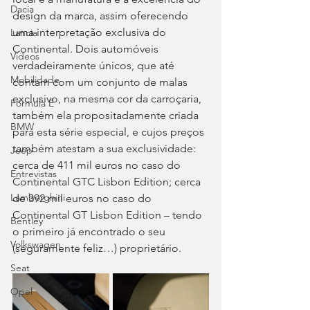
Dacia
design da marca, assim oferecendo 
uma interpretação exclusiva do 
Lancia
Continental. Dois automóveis 
Videos
verdadeiramente únicos, que até 
Mobilidade
contam com um conjunto de malas 
exclusivo, na mesma cor da carroçaria, 
Fórmula E
também ela propositadamente criada 
BMW
para esta série especial, e cujos preços 
também atestam a sua exclusividade: 
Jeep
cerca de 411 mil euros no caso do 
Entrevistas
Continental GTC Lisbon Edition; cerca 
Lamborghini
de 392 mil euros no caso do 
Continental GT Lisbon Edition – tendo 
Bentley
o primeiro já encontrado o seu 
Volkswagen
(seguramente feliz…) proprietário.
Seat
Opel