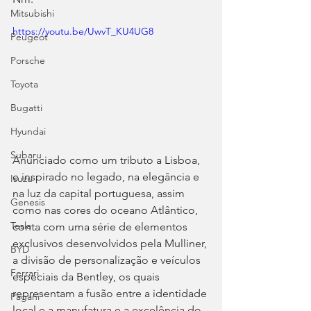
Mitsubishi
https://youtu.be/UwvT_KU4UG8
Peugeot
Porsche
Toyota
Bugatti
Hyundai
Subaru
Anunciado como um tributo a Lisboa, 
e inspirado no legado, na elegância e 
Isuzu
na luz da capital portuguesa, assim 
Genesis
como nas cores do oceano Atlântico, 
Tesla
conta com uma série de elementos 
exclusivos desenvolvidos pela Mulliner, 
BYD
a divisão de personalização e veículos 
Ferrari
especiais da Bentley, os quais 
representam a fusão entre a identidade 
Pagani
local e a manufatura e a excelência do 