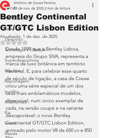
António de Sousa Pereira
Geral
28 de nov. de 2025
2 min de leitura
Bentley Continental
Ao Volante
GT/GTC Lisbon Edition
Teste
Atualizado:
1 de dez. de 2025
Desporto
Avaliado com NaN de 5 estrelas.
Desde 1999 que a Bentley Lisboa, 
Tecnologia e Lifestyle
empresa do Grupo SIVA, representa a 
Superdesportivos
marca de luxo britânica em território 
Híbridos
nacional. E, para celebrar esse quarto 
de século de ligação, a casa de Crewe 
Reportagem
criou uma série especial de um dos 
Insólito
seus mais emblemáticos modelos, 
disponível, num único exemplar de 
Alfa Romeo
cada, na versão coupé e na variante 
Kia
descapotável: o novo Bentley 
Continental GT/GTC Lisbon Edition, 
Lexus
animado pelo motor V8 de 650 cv e 850 
Mazda
Nm.