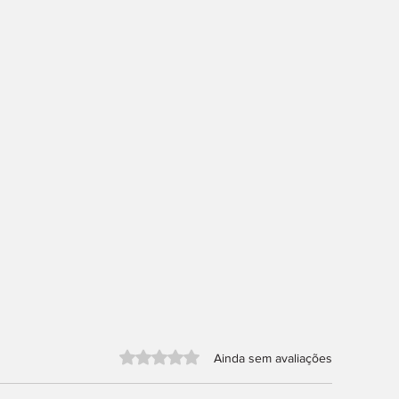
Avaliado com 0 de 5 estrelas.
Ainda sem avaliações