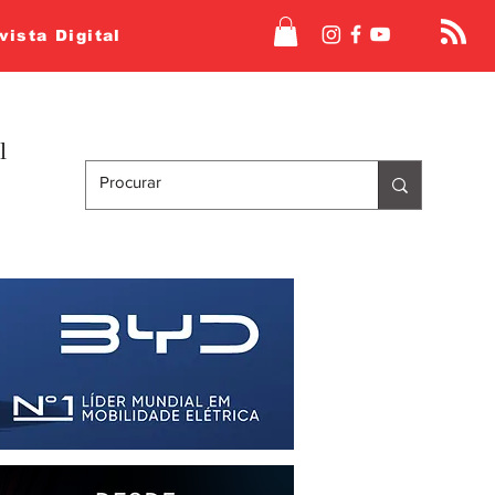
vista Digital
l