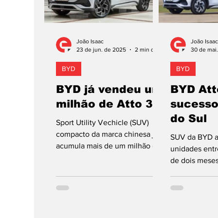
João Isaac
João Isaac
23 de jun. de 2025
2 min de leitura
30 de mai
BYD
BYD
BYD já vendeu um
BYD Att
milhão de Atto 3
sucesso
do Sul
Sport Utility Vechicle (SUV)
compacto da marca chinesa já
SUV da BYD a
acumula mais de um milhão de
unidades ent
unidades vendidas
de dois mese
globalmente. Automóvel tem
BYD anunciou
"só"...
primeiro milh
do...