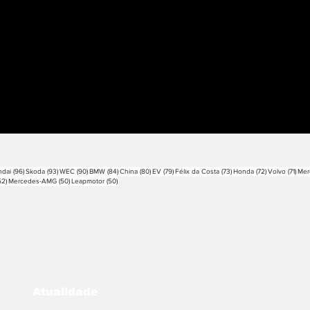
sts
96 posts
93 posts
90 posts
84 posts
80 posts
79 posts
73 posts
72 posts
71 p
dai
(96)
Skoda
(93)
WEC
(90)
BMW
(84)
China
(80)
EV
(79)
Félix da Costa
(73)
Honda
(72)
Volvo
(71)
Mer
52 posts
50 posts
50 posts
52)
Mercedes-AMG
(50)
Leapmotor
(50)
Atualidade