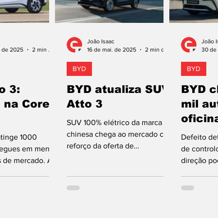
João Isaac
João I
. de 2025
2 min de leitura
16 de mai. de 2025
2 min de leitura
30 de 
BYD
BYD
o 3:
BYD atualiza SUV
BYD c
 na Coreia
Atto 3
mil a
oficin
SUV 100% elétrico da marca
chinesa chega ao mercado com
tinge 1000
Defeito d
reforço da oferta de
regues em menos
de control
equipamento, mais conforto e
s de mercado. A
direção po
tecnologia. A BYD anunciou a...
 a entrega do
incêndio. 
ar de unidades
prontament
A...