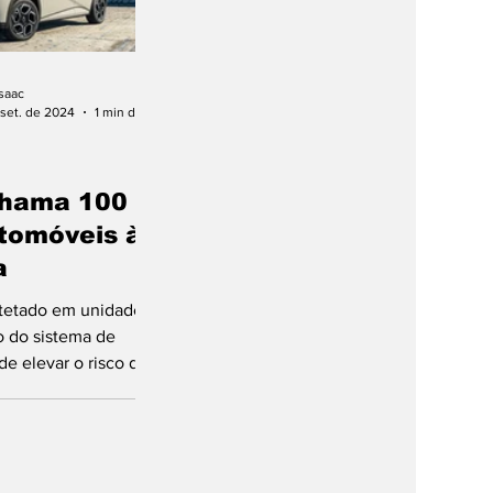
saac
set. de 2024
1 min de leitura
hama 100
utomóveis à
a
etetado em unidade
o do sistema de
de elevar o risco de
Marca reagiu
e à sua correção.