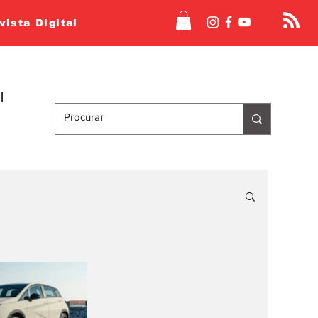
vista Digital
l