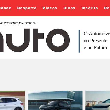
idade
Desporto
Vídeos
Dicas
Insólito
Re
O Automóve
no Presente
e no Futuro