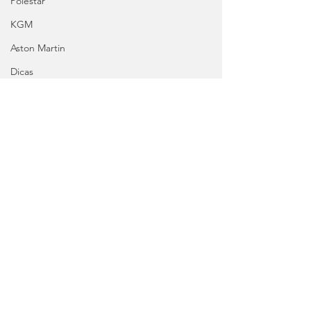
Polestar
KGM
Aston Martin
Dicas
Alpine
Mercedes
Salões
Ford
MG
INEOS
DS
Maserati
Comentários
0.0 / 5 (0)
Mercedes – AMG
Suzuki