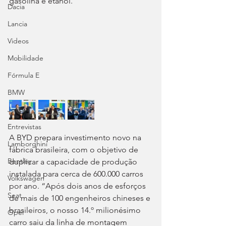
gasolina e etanol.
Dacia
Lancia
Videos
Mobilidade
Fórmula E
BMW
Jeep
Entrevistas
A BYD prepara investimento novo na 
Lamborghini
fábrica brasileira, com o objetivo de 
Bentley
duplicar a capacidade de produção 
instalada para cerca de 600.000 carros 
Volkswagen
por ano. “Após dois anos de esforços 
Seat
de mais de 100 engenheiros chineses e 
brasileiros, o nosso 14.º milionésimo 
Opel
carro saiu da linha de montagem 