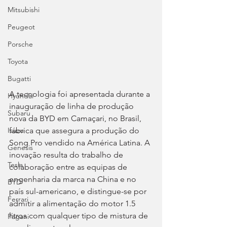
Mitsubishi
Peugeot
Porsche
Toyota
Bugatti
A tecnologia foi apresentada durante a 
Hyundai
inauguração de linha de produção 
Subaru
nova da BYD em Camaçari, no Brasil, 
fábrica que assegura a produção do 
Isuzu
Song Pro vendido na América Latina. A 
Genesis
inovação resulta do trabalho de 
Tesla
colaboração entre as equipas de 
engenharia da marca na China e no 
BYD
país sul-americano, e distingue-se por 
Ferrari
admitir a alimentação do motor 1.5 
litros com qualquer tipo de mistura de 
Pagani