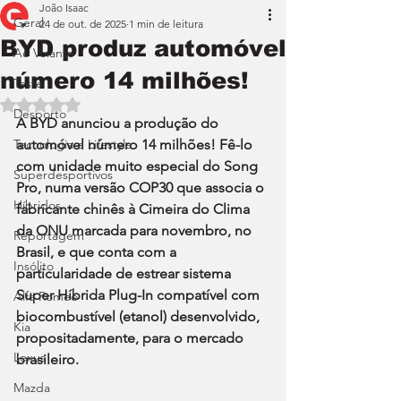
João Isaac
Geral
24 de out. de 2025
1 min de leitura
BYD produz automóvel
Ao Volante
número 14 milhões!
Teste
Avaliado com NaN de 5 estrelas.
Desporto
A BYD anunciou a produção do 
Tecnologia e Lifestyle
automóvel número 14 milhões! Fê-lo 
com unidade muito especial do Song 
Superdesportivos
Pro, numa versão COP30 que associa o 
Híbridos
fabricante chinês à Cimeira do Clima 
da ONU marcada para novembro, no 
Reportagem
Brasil, e que conta com a 
Insólito
particularidade de estrear sistema 
Super Híbrida Plug-In compatível com 
Alfa Romeo
biocombustível (etanol) desenvolvido, 
Kia
propositadamente, para o mercado 
Lexus
brasileiro.
Mazda