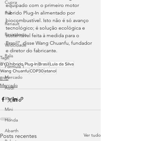
Cupra
equipado com o primeiro motor 
híbrido Plug-In alimentado por 
Fiat
biocombustível. Isto não é só avanço 
Renault
tecnológico; é solução ecológica e 
Resistência
sustentável feita à medida para o 
Brasil”, disse Wang Chuanfu, fundador 
Velocidade
e diretor do fabricante.
Ralis
Tags:
BYD
híbrido Plug-In
Brasil
Lula da Silva
Fórmula 1
Wang Chuanfu
COP30
etanol
Mercado
BYD
Mercado
Audi
Xiaomi
Mini
Honda
Abarth
Ver tudo
Posts recentes