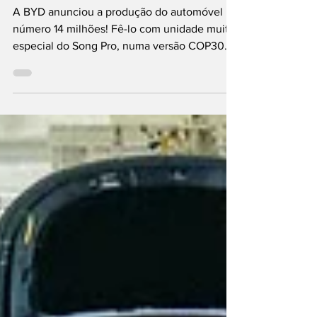
número 14 milhões!
A BYD anunciou a produção do automóvel
número 14 milhões! Fê-lo com unidade muito
especial do Song Pro, numa versão COP30
que associa o fabricante chinês à Cimeira do
Clima da ONU marcada para novembro, no
Brasil, e que conta com a particularidade de
estrear sistema Super Híbrida Plug-In
compatível com biocombustível (etanol)
desenvolvido, propositadamente, para o
mercado brasileiro. A tecnologia foi
apresentada durante a inauguração de linha
de produção nova da BYD em Camaça