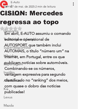
E-Auto
Geral
27 de mai. de 2025
2 min de leitura
CISION: Mercedes
Ao Volante
regressa ao topo
Teste
Avaliado com NaN de 5 estrelas.
Desporto
Em abril, E-AUTO assumiu o comando 
Tecnologia e Lifestyle
editorial e operacional de 
AUTOSPORT, que também inclui 
Superdesportivos
AUTOMAIS, o título “número um” na 
Híbridos
Internet, em Portugal, entre os que 
publicam notícias sobre automóveis. 
Reportagem
Combinando-se os números, 
Insólito
vantagem expressiva para segundo 
classificado no “ranking” dos meios, 
Alfa Romeo
com quase o dobro das notícias 
Kia
publicadas!
Lexus
Mazda