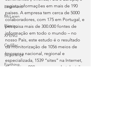
regista informações em mais de 190 
Leapmotor
países. A empresa tem cerca de 5000 
McLaren
colaboradores, com 175 em Portugal, e 
Elétrico
pesquisa mais de 300.000 fontes de 
informação em todo o mundo – no 
XPENG
nosso País, este estudo é o resultado 
Cadillac
da monitorização de 1056 meios de 
Imprensa nacional, regional e 
Segurança
especializada, 1539 “sites” na Internet, 
Forthing
15 canais e 202 programas de televisão, 
e cinco estações e 109 programas de 
Lotus
rádio.
Autosport
Tags:
Mercedes
Cision
Abril
Voyah
Mercado
Chevrolet
Clássicos
Great Wall