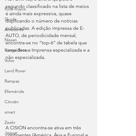
segundo classificado na lista de meios 
Rolls-Royce
é ainda mais expressiva, quase 
Skoda
duplicando o número de notícias 
publicadas. A edição impressa de E-
Ambiente
AUTO, de periodicidade mensal, 
Nissan
encontra-se no “top-6” de tabela que 
considera a Imprensa especializada e a 
Range Rover
não especializada.
Volvo
Land Rover
Rampas
Efeméride
Citroën
smart
Zeekr
A CISION encontra-se ativa em três 
Jaguar
continentes (América, Ásia e Europa) e 