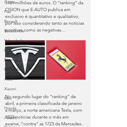
Cupra
1731 milhões de euros. O “ranking” da 
CISION que E-AUTO publica em 
Fiat
exclusivo é quantitativo e qualitativo, 
Renault
por isso considerando tanto as notícias 
positivas como as negativas…
Resistência
Velocidade
Ralis
Fórmula 1
Mercado
Audi
Xiaomi
No segundo lugar do “ranking” de 
Mini
abril, a primeira classificada de janeiro 
Honda
a março, a norte-americana Tesla, com 
1503 notícias durante o mês em 
Abarth
exame, “contra” as 1723 da Mercedes. 