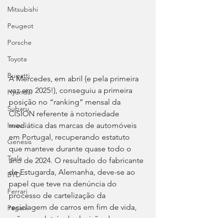
Mitsubishi
Peugeot
Porsche
Toyota
Bugatti
A Mercedes, em abril (e pela primeira 
vez em 2025!), conseguiu a primeira 
Hyundai
posição no “ranking” mensal da 
Subaru
CISION referente à notoriedade 
mediática das marcas de automóveis 
Isuzu
em Portugal, recuperando estatuto 
Genesis
que manteve durante quase todo o 
Tesla
ano de 2024. O resultado do fabricante 
de Estugarda, Alemanha, deve-se ao 
BYD
papel que teve na denúncia do 
Ferrari
processo de cartelização da 
reciclagem de carros em fim de vida, 
Pagani