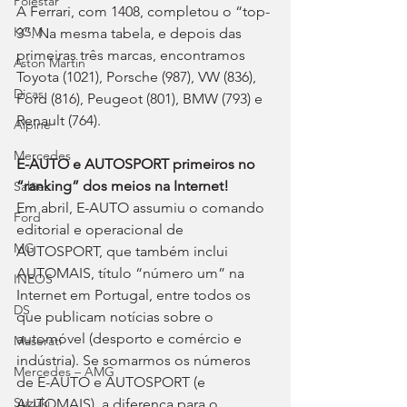
Polestar
A Ferrari, com 1408, completou o “top-
KGM
3”. Na mesma tabela, e depois das 
primeiras três marcas, encontramos 
Aston Martin
Toyota (1021), Porsche (987), VW (836), 
Dicas
Ford (816), Peugeot (801), BMW (793) e 
Renault (764).
Alpine
Mercedes
E-AUTO e AUTOSPORT primeiros no 
“ranking” dos meios na Internet!
Salões
Em abril, E-AUTO assumiu o comando 
Ford
editorial e operacional de 
MG
AUTOSPORT, que também inclui 
AUTOMAIS, título “número um” na 
INEOS
Internet em Portugal, entre todos os 
DS
que publicam notícias sobre o 
automóvel (desporto e comércio e 
Maserati
indústria). Se somarmos os números 
Mercedes – AMG
de E-AUTO e AUTOSPORT (e 
Suzuki
AUTOMAIS), a diferença para o 