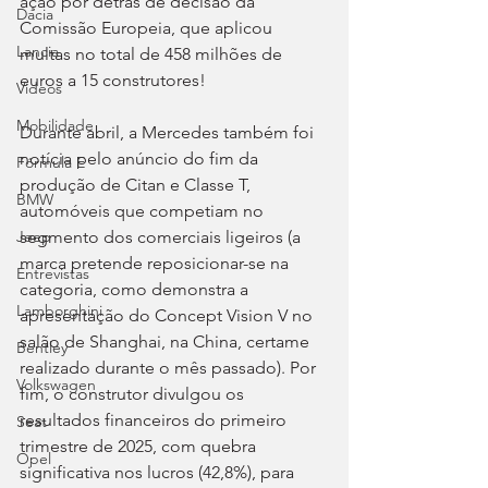
ação por detrás de decisão da 
Dacia
Comissão Europeia, que aplicou 
Lancia
multas no total de 458 milhões de 
euros a 15 construtores!
Videos
Mobilidade
Durante abril, a Mercedes também foi 
notícia pelo anúncio do fim da 
Fórmula E
produção de Citan e Classe T, 
BMW
automóveis que competiam no 
segmento dos comerciais ligeiros (a 
Jeep
marca pretende reposicionar-se na 
Entrevistas
categoria, como demonstra a 
Lamborghini
apresentação do Concept Vision V no 
salão de Shanghai, na China, certame 
Bentley
realizado durante o mês passado). Por 
Volkswagen
fim, o construtor divulgou os 
resultados financeiros do primeiro 
Seat
trimestre de 2025, com quebra 
Opel
significativa nos lucros (42,8%), para 