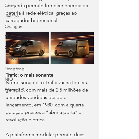
segunda permite fornecer energia da 
Chery
bateria à rede elétrica, graças ao 
Jaecoo
carregador bidirecional.
Changan
Ebro
Geely
Omoda
Dongfeng
Trafic: o mais sonante
NIO
Nome sonante, o Trafic vai na terceira 
Fórmula 3
geração, com mais de 2.5 milhões de 
unidades vendidas desde o 
lançamento, em 1980, com a quarta 
geração prestes a “abrir a porta” à 
revolução elétrica.
A plataforma modular permite duas 