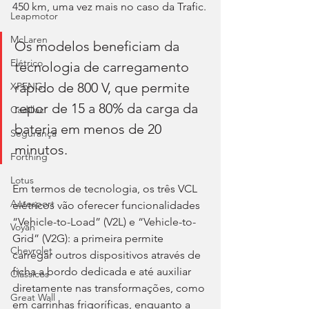
450 km, uma vez mais no caso da Trafic.
Leapmotor
McLaren
Os modelos beneficiam da 
Elétrico
tecnologia de carregamento 
rápido de 800 V, que permite 
XPENG
repor de 15 a 80% da carga da 
Cadillac
bateria em menos de 20 
Segurança
minutos.
Forthing
Lotus
Em termos de tecnologia, os três VCL 
Autosport
elétricos vão oferecer funcionalidades 
“Vehicle-to-Load” (V2L) e “Vehicle-to-
Voyah
Grid” (V2G): a primeira permite 
Chevrolet
carregar outros dispositivos através de 
ficha a bordo dedicada e até auxiliar 
Clássicos
diretamente nas transformações, como 
Great Wall
em carrinhas frigoríficas, enquanto a 