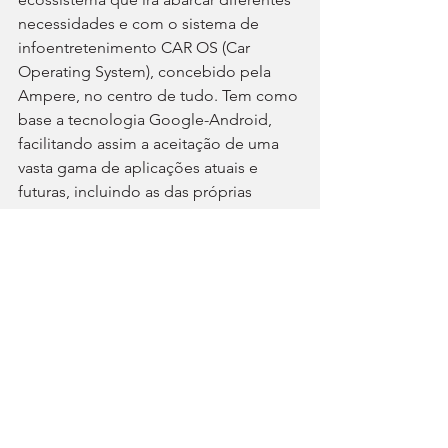
necessidades e com o sistema de 
infoentretenimento CAR OS (Car 
Operating System), concebido pela 
Ampere, no centro de tudo. Tem como 
base a tecnologia Google-Android, 
facilitando assim a aceitação de uma 
vasta gama de aplicações atuais e 
futuras, incluindo as das próprias 
empresas que desejem ter uma 
aplicação para o sistema nativo do 
veículo – por exemplo, uma empresa 
de distribuição poderá enviar aos seus 
motoristas todas as informações de 
rotas, itinerários ou contactos durante 
as suas deslocações.