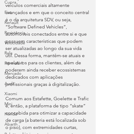
Cupra
veículos comerciais altamente 
avançados e em que o conceito central 
Fiat
é o da arquitetura SDV, ou seja, 
Renault
“Software Defined Vehicles”, 
Resistência
automóveis conectados entre si e que 
possuem características que podem 
Velocidade
ser atualizadas ao longo da sua vida 
Ralis
útil. Dessa forma, mantêm-se atuais e 
apelativos para os clientes, além de 
Fórmula 1
poderem ainda receber ecossistemas 
Mercado
dedicados com aplicações 
Audi
profissionais graças à digitalização.
Xiaomi
Comum aos Estafette, Goelette e Trafic 
Mini
é, então, a plataforma de tipo “skate” 
concebida para otimizar a capacidade 
Honda
de carga (a bateria está localizada sob 
Abarth
o piso), com extremidades curtas, 