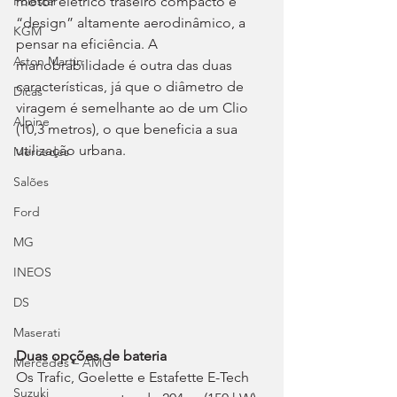
motor elétrico traseiro compacto e 
Polestar
“design” altamente aerodinâmico, a 
KGM
pensar na eficiência. A 
Aston Martin
manobrabilidade é outra das duas 
características, já que o diâmetro de 
Dicas
viragem é semelhante ao de um Clio 
Alpine
(10,3 metros), o que beneficia a sua 
utilização urbana.
Mercedes
Salões
Ford
MG
INEOS
DS
Maserati
Duas opções de bateria
Mercedes – AMG
Os Trafic, Goelette e Estafette E-Tech 
Suzuki