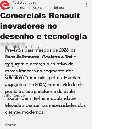
Pedro Junceiro
Geral
1 de mai. de 2025
8 min de leitura
Comerciais Renault
Ao Volante
inovadores no
Teste
desenho e tecnologia
Desporto
Avaliado com NaN de 5 estrelas.
Tecnologia e Lifestyle
Previstos para meados de 2026, os 
Superdesportivos
Renault Estafette, Goelette e Trafic 
traduzem o esforço disruptivo da 
Híbridos
marca francesa no segmento dos 
Reportagem
veículos comerciais ligeiros. Estreiam 
arquitetura de 800 V, conectividade de 
Insólito
ponta e a sua plataforma de estilo 
Alfa Romeo
“skate” permite-lhe modularidade 
Kia
elevada a pensar nas necessidades dos 
clientes modernos.
Lexus
Mazda