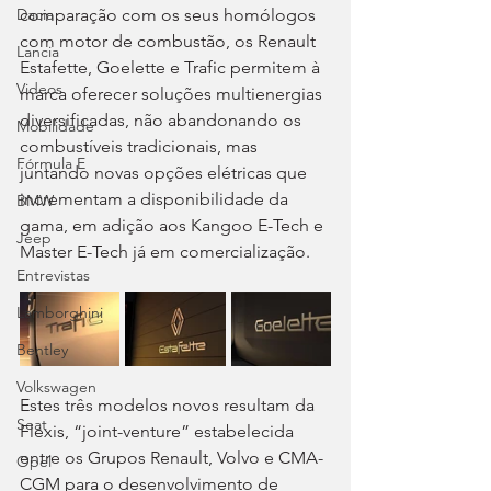
comparação com os seus homólogos 
Dacia
com motor de combustão, os Renault 
Lancia
Estafette, Goelette e Trafic permitem à 
Videos
marca oferecer soluções multienergias 
diversificadas, não abandonando os 
Mobilidade
combustíveis tradicionais, mas 
Fórmula E
juntando novas opções elétricas que 
incrementam a disponibilidade da 
BMW
gama, em adição aos Kangoo E-Tech e 
Jeep
Master E-Tech já em comercialização.
Entrevistas
Lamborghini
Bentley
Volkswagen
Estes três modelos novos resultam da 
Seat
Flexis, “joint-venture” estabelecida 
entre os Grupos Renault, Volvo e CMA-
Opel
CGM para o desenvolvimento de 