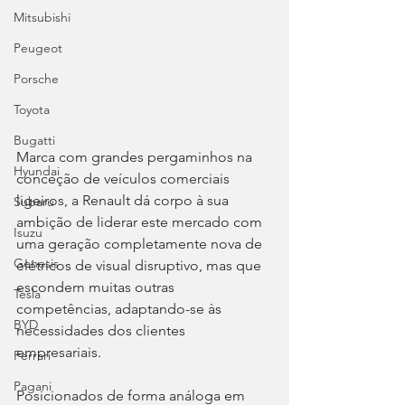
Mitsubishi
Peugeot
Porsche
Toyota
Bugatti
Marca com grandes pergaminhos na 
Hyundai
conceção de veículos comerciais 
ligeiros, a Renault dá corpo à sua 
Subaru
ambição de liderar este mercado com 
Isuzu
uma geração completamente nova de 
Genesis
elétricos de visual disruptivo, mas que 
escondem muitas outras 
Tesla
competências, adaptando-se às 
BYD
necessidades dos clientes 
empresariais.
Ferrari
Pagani
Posicionados de forma análoga em 