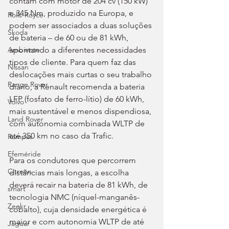
contam com motor de 204 cv (150 kW) 
e 345 Nm, produzido na Europa, e 
Rolls-Royce
podem ser associados a duas soluções 
Skoda
de bateria – de 60 ou de 81 kWh, 
apontando a diferentes necessidades 
Ambiente
tipos de cliente. Para quem faz das 
Nissan
deslocações mais curtas o seu trabalho 
Range Rover
diário, a Renault recomenda a bateria 
LFP (fosfato de ferro-lítio) de 60 kWh, 
Volvo
mais sustentável e menos dispendiosa, 
Land Rover
com autonomia combinada WLTP de 
até 350 km no caso da Trafic.
Rampas
Efeméride
Para os condutores que percorrem 
Citroën
distâncias mais longas, a escolha 
deverá recair na bateria de 81 kWh, de 
smart
tecnologia NMC (níquel-manganês-
Zeekr
cobalto), cuja densidade energética é 
maior e com autonomia WLTP de até 
Jaguar