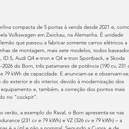
erlina compacta de 5 portas à venda desde 2021 e, com
pela Volkswagen em Zwickau, na Alemanha. É unidade 
 alemão que passou a fabricar somente carros elétricos a 
 linhas de montagem, mais sete modelos, todos baseado
, ID.5, Audi Q4 e-tron e Q4 e-tron Sportback, e Skoda 
026 do Born, três patamares de potência (190 cv, 231 
h e 79 kWh de capacidade. E anunciam-se e observam-se,
do exterior e do interior, devido à modernização dos 
 equipamento e, também, a correção dos pontos mais 
udo no “cockpit”.
do verão, a exemplo do Raval, o Born apresenta-se nas 
ndurance (231 cv e 79 kWh) e VZ (326 cv e 79 kWh) – a 
ias é a útil e não a nominal. Segundo a Cupra, e de 