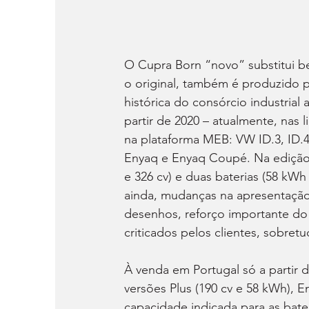
O Cupra Born “novo” substitui b
o original, também é produzido 
histórica do consórcio industrial
partir de 2020 – atualmente, nas
na plataforma MEB: VW ID.3, ID.4
Enyaq e Enyaq Coupé. Na edição-2
e 326 cv) e duas baterias (58 kW
ainda, mudanças na apresentação 
desenhos, reforço importante do
criticados pelos clientes, sobret
À venda em Portugal só a partir 
versões Plus (190 cv e 58 kWh), E
capacidade indicada para as bater