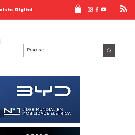
vista Digital
l