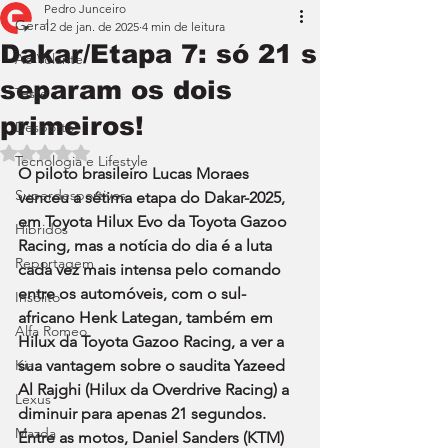
Pedro Junceiro
Geral
12 de jan. de 2025
4 min de leitura
Dakar/Etapa 7: só 21 s
Ao Volante
separam os dois
Teste
primeiros!
Desporto
Avaliado com NaN de 5 estrelas.
Tecnologia e Lifestyle
O piloto brasileiro Lucas Moraes 
Superdesportivos
venceu a sétima etapa do Dakar-2025, 
em Toyota Hilux Evo da Toyota Gazoo 
Híbridos
Racing, mas a notícia do dia é a luta 
Reportagem
cada vez mais intensa pelo comando 
entre os automóveis, com o sul-
Insólito
africano Henk Lategan, também em 
Alfa Romeo
Hilux da Toyota Gazoo Racing, a ver a 
Kia
sua vantagem sobre o saudita Yazeed 
Al Rajghi (Hilux da Overdrive Racing) a 
Lexus
diminuir para apenas 21 segundos. 
Mazda
Entre as motos, Daniel Sanders (KTM) 