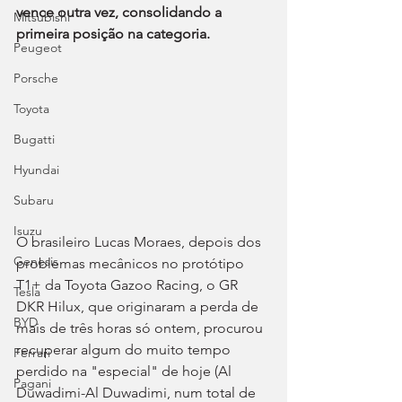
vence outra vez, consolidando a 
Mitsubishi
primeira posição na categoria.
Peugeot
Porsche
Toyota
Bugatti
Hyundai
Subaru
Isuzu
O brasileiro Lucas Moraes, depois dos 
Genesis
problemas mecânicos no protótipo 
T1+ da Toyota Gazoo Racing, o GR 
Tesla
DKR Hilux, que originaram a perda de 
BYD
mais de três horas só ontem, procurou 
recuperar algum do muito tempo 
Ferrari
perdido na "especial" de hoje (Al 
Pagani
Duwadimi-Al Duwadimi, num total de 