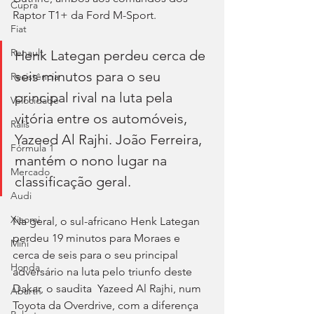
Cupra
Raptor T1+ da Ford M-Sport.
Fiat
Renault
Henk Lategan perdeu cerca de 
seis minutos para o seu 
Resistência
principal rival na luta pela 
Velocidade
vitória entre os automóveis, 
Ralis
Yazeed Al Rajhi. João Ferreira, 
Fórmula 1
mantém o nono lugar na 
Mercado
classificação geral.
Audi
Xiaomi
Na geral, o sul-africano Henk Lategan 
perdeu 19 minutos para Moraes e 
Mini
cerca de seis para o seu principal 
Honda
adversário na luta pelo triunfo deste 
Dakar, o saudita  Yazeed Al Rajhi, num 
Abarth
Toyota da Overdrive, com a diferença 