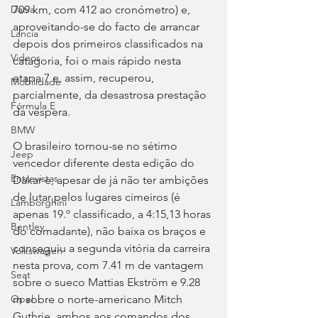
709 km, com 412 ao cronómetro) e, 
Dacia
aproveitando-se do facto de arrancar 
Lancia
depois dos primeiros classificados na 
Videos
catagoria, foi o mais rápido nesta 
etapa 7 e, assim, recuperou, 
Mobilidade
parcialmente, da desastrosa prestação 
Fórmula E
da véspera.
BMW
O brasileiro tornou-se no sétimo 
Jeep
vencedor diferente desta edição do 
Entrevistas
Dakar e, apesar de já não ter ambições 
de lutar pelos lugares cimeiros (é 
Lamborghini
apenas 19.º classificado, a 4:15,13 horas 
Bentley
do comadante), não baixa os braços e 
conseguiu a segunda vitória da carreira 
Volkswagen
nesta prova, com 7.41 m de vantagem 
Seat
sobre o sueco Mattias Ekström e 9.28 
m sobre o norte-americano Mitch 
Opel
Guthrie, ambos aos comandos dos 