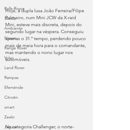
Rolls-Royce
Hoje, a dupla lusa João Ferreira/Filipe 
Palmeiro, num Mini JCW da X-raid 
Skoda
Mini, esteve mais discreta, depois do 
Ambiente
segundo lugar na véspera. Conseguiu 
Nissan
apenas o 31.º tempo, perdendo pouco 
mais de meia hora para o comandante, 
Range Rover
mas mantendo o nono lugar nos 
Volvo
automóveis.
Land Rover
Rampas
Efeméride
Citroën
smart
Zeekr
Na categoria Challenger, o norte-
Jaguar