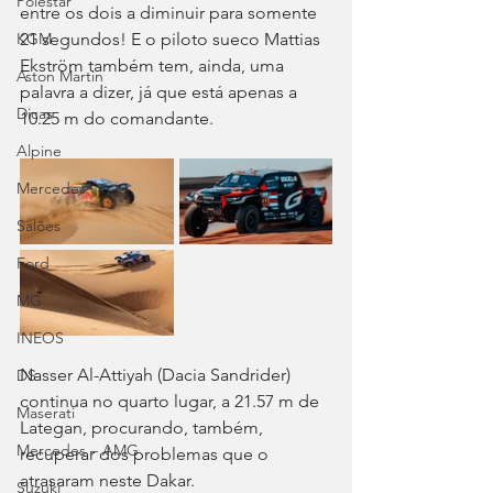
Polestar
entre os dois a diminuir para somente 
21 segundos! E o piloto sueco Mattias 
KGM
Ekström também tem, ainda, uma 
Aston Martin
palavra a dizer, já que está apenas a 
Dicas
10.25 m do comandante.
Alpine
Mercedes
Salões
Ford
MG
INEOS
Nasser Al-Attiyah (Dacia Sandrider) 
DS
continua no quarto lugar, a 21.57 m de 
Maserati
Lategan, procurando, também, 
Mercedes – AMG
recuperar dos problemas que o 
atrasaram neste Dakar.
Suzuki