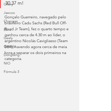
30.37 m!
Chery
Jaecoo
Gonçalo Guerreiro, navegado pelo 
Changan
brasileiro Cadu Sachs (Red Bull Off-
Road Jr Team), fez o quarto tempo e 
Ebro
ganhou cerca de 4.30 m ao líder, o 
Geely
argentino Nicolás Cavigliasso (Team 
Omoda
BBR), havendo agora cerca de meia 
hora a separar os dois primeiros na 
Dongfeng
categoria.
NIO
Fórmula 3