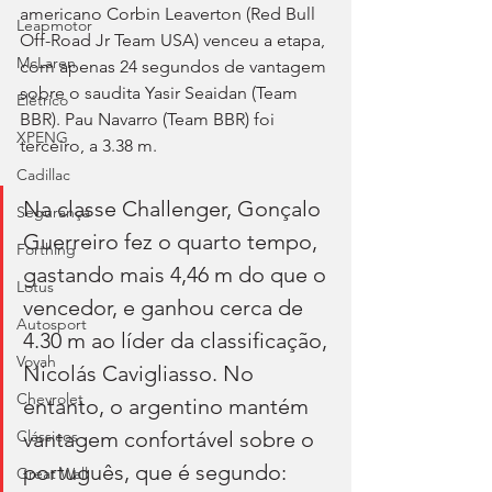
americano Corbin Leaverton (Red Bull 
Leapmotor
Off-Road Jr Team USA) venceu a etapa, 
McLaren
com apenas 24 segundos de vantagem 
sobre o saudita Yasir Seaidan (Team 
Elétrico
BBR). Pau Navarro (Team BBR) foi 
XPENG
terceiro, a 3.38 m.
Cadillac
Na classe Challenger, Gonçalo 
Segurança
Guerreiro fez o quarto tempo, 
Forthing
gastando mais 4,46 m do que o 
Lotus
vencedor, e ganhou cerca de 
Autosport
4.30 m ao líder da classificação, 
Voyah
Nicolás Cavigliasso. No 
Chevrolet
entanto, o argentino mantém 
vantagem confortável sobre o 
Clássicos
português, que é segundo: 
Great Wall