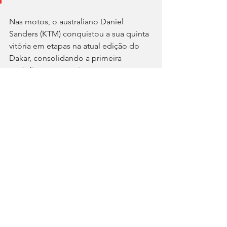
Nas motos, o australiano Daniel 
Sanders (KTM) conquistou a sua quinta 
vitória em etapas na atual edição do 
Dakar, consolidando a primeira 
posição na categoria, com uma 
vantagem confortável (15.33 m) sobre o 
segundo classificado, o espanhol 
Tosha Schareina (Honda). O terceiro, o 
francês Adrien Van Beveren (Honda), 
encontra-se a 26.07 m.