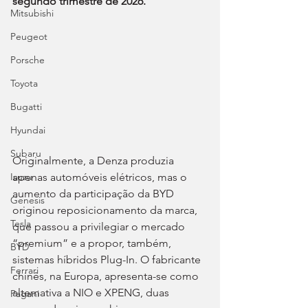
segundo trimestre de 2026.
Mitsubishi
Peugeot
Porsche
Toyota
Bugatti
Hyundai
Subaru
Originalmente, a Denza produzia 
apenas automóveis elétricos, mas o 
Isuzu
aumento da participação da BYD 
Genesis
originou reposicionamento da marca, 
Tesla
que passou a privilegiar o mercado 
“premium” e a propor, também, 
BYD
sistemas híbridos Plug-In. O fabricante 
Ferrari
chinês, na Europa, apresenta-se como 
alternativa a NIO e XPENG, duas 
Pagani