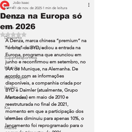
João Isaac
Geral
11 de nov. de 2025
1 min de leitura
Denza na Europa só
Ao Volante
em 2026
Teste
Avaliado com NaN de 5 estrelas.
Desporto
A Denza, marca chinesa “premium” na 
Tecnologia e Lifestyle
“órbita” da BYD, adiou a entrada na 
Europa, programa que anunciou em 
Superdesportivos
junho e reconfirmou em setembro, no 
Híbridos
IAA de Munique, na Alemanha. De 
acordo com as informações 
Reportagem
disponíveis, a companhia criada por 
Insólito
BYD e Daimler (atualmente, Grupo 
Mercedes) em maio de 2010 e 
Alfa Romeo
reestruturada no final de 2021, 
Kia
momento em que a participação dos 
Lexus
alemães diminuiu para apenas 10%, o 
lançamento foi reprogramado para o 
Mazda