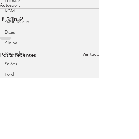
Polestar
Autosport
KGM
Aston Martin
Dicas
Alpine
Mercedes
Ver tudo
Posts recentes
Salões
Ford
MG
INEOS
DS
Maserati
Mercedes – AMG
Suzuki