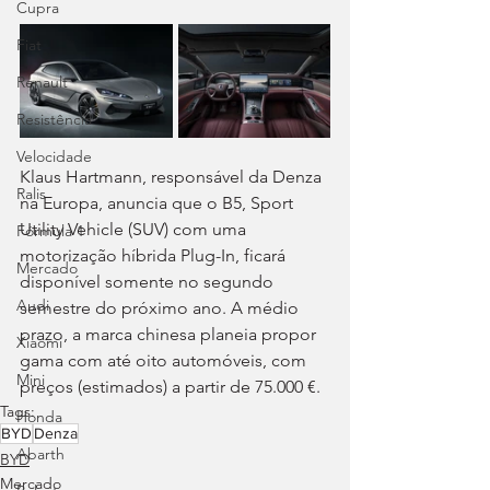
Cupra
Fiat
Renault
Resistência
Velocidade
Klaus Hartmann, responsável da Denza 
Ralis
na Europa, anuncia que o B5, Sport 
Utility Vehicle (SUV) com uma 
Fórmula 1
motorização híbrida Plug-In, ficará 
Mercado
disponível somente no segundo 
Audi
semestre do próximo ano. A médio 
prazo, a marca chinesa planeia propor 
Xiaomi
gama com até oito automóveis, com 
Mini
preços (estimados) a partir de 75.000 €.
Tags:
Honda
BYD
Denza
Abarth
BYD
Mercado