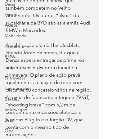
marcas de origem chinesa que 
Dacia
também competem no Velho 
Lancia
Continente. Os outros “alvos” da 
subsidiária da BYD são as alemãs Audi, 
Videos
BMW e Mercedes.
Mobilidade
A publicação alemã Handlesblatt, 
Fórmula E
citando fonte da marca, diz que a 
BMW
Denza espera entregar os primeiros 
automóveis na Europa durante a 
Jeep
primavera. O plano de ação prevê, 
Entrevistas
igualmente, a criação de rede com 
Lamborghini
cerca de 60 concessionários na região. 
A gama do fabricante integra o Z9 GT, 
Bentley
“shooting brake” com 5,2 m de 
Volkswagen
comprimento e versões elétricas e 
híbridas Plug-In e o furgão D9, que 
Seat
conta com o mesmo tipo de 
Opel
motorizações.