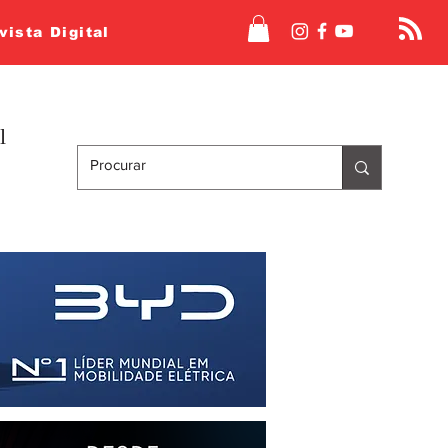
vista Digital
l