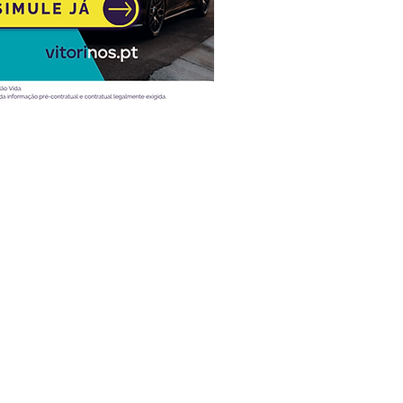
Atualidade
Vídeos
Ao volante
Desporto
Entrevistas
Mobilidade
Teste