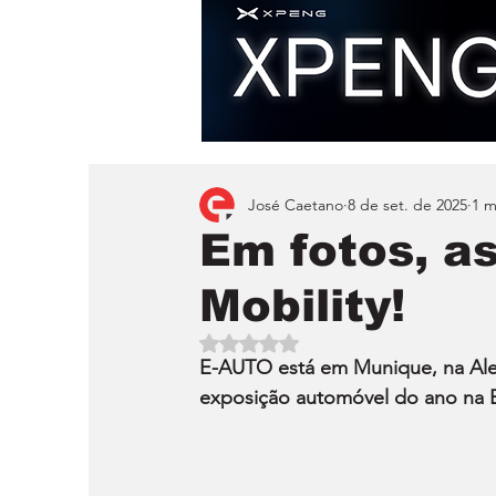
José Caetano
8 de set. de 2025
1 m
Em fotos, a
Mobility!
Avaliado com NaN de 5 estrelas.
E-AUTO está em Munique, na Alem
exposição automóvel do ano na 