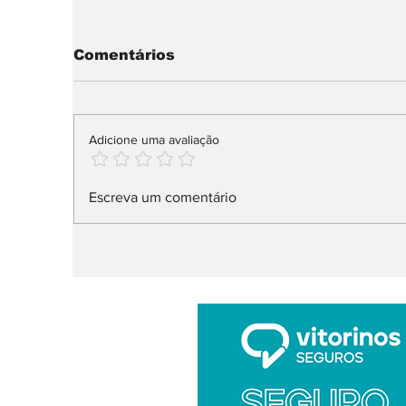
Comentários
Adicione uma avaliação
smart #2: arte urbana
I
Escreva um comentário
antecipa novo citadino
j