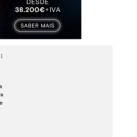
a 
a 
e 