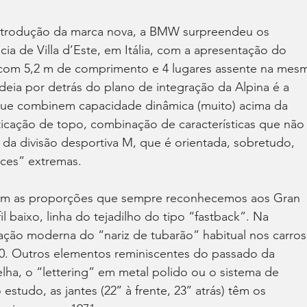
ntrodução da marca nova, a BMW surpreendeu os 
ia de Villa d’Este, em Itália, com a apresentação do 
com 5,2 m de comprimento e 4 lugares assente na mes
 ideia por detrás do plano de integração da Alpina é a 
ue combinem capacidade dinâmica (muito) acima da 
ticação de topo, combinação de características que não
a divisão desportiva M, que é orientada, sobretudo, 
ces” extremas.
em as proporções que sempre reconhecemos aos Gran 
l baixo, linha do tejadilho do tipo “fastback”. Na 
tação moderna do “nariz de tubarão” habitual nos carros
0. Outros elementos reminiscentes do passado da 
lha, o “lettering” em metal polido ou o sistema de 
tudo, as jantes (22’’ à frente, 23’’ atrás) têm os 