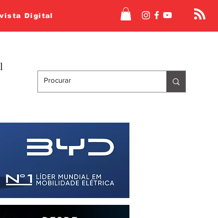
vista Digital
l