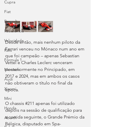
Cupra
Fiat
Renault
Resistência
Velocidade
Desde então, mais nenhum piloto da 
Ferrari venceu no Mónaco num ano em 
Ralis
que foi campeão – apenas Sebastian 
Fórmula 1
Vettel e Charles Leclerc venceram 
posteriormente no Principado, em 
Mercado
2017 e 2024, mas em ambos os casos 
Audi
não obtiveram o título no final da 
Xiaomi
época.
Mini
O chassis
#211
 apenas foi utilizado 
Honda
depois na sessão de qualificação para 
a corrida seguinte, o Grande Prémio da 
Abarth
Bélgica, disputado em Spa-