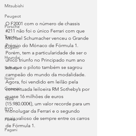
Mitsubishi
Peugeot
O F2001 com o número de chassis 
Porsche
#211
 não foi o único Ferrari com que 
Toyota
Michael Schumacher venceu o Grande 
Prémio do Mónaco de Fórmula 1. 
Bugatti
Porém, tem a particularidade de ser o 
Hyundai
único triunfo no Principado num ano 
em que o piloto também se sagrou 
Subaru
campeão do mundo da modalidade. 
Isuzu
Agora, foi vendido em leilão pela 
Genesis
conceituada leiloeira RM Sotheby’s por 
quase 16 milhões de euros 
Tesla
(15.980.000€), um valor recorde para um 
BYD
monolugar da Ferrari e o segundo 
mais valioso de sempre entre os carros 
Ferrari
de Fórmula 1.
Pagani