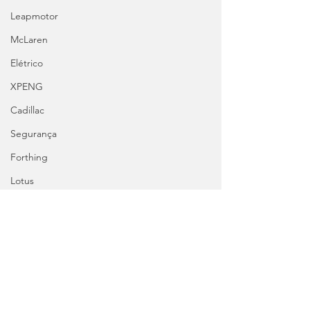
Leapmotor
McLaren
Elétrico
XPENG
Cadillac
Segurança
Forthing
Lotus
Autosport
Tags:
Voyah
Ferrari
RM Sotheby’s
Michael Schumacher
F2001
Ferrari
Chevrolet
Tecnologia e Lifestyle
Clássicos
Fórmula 1
Great Wall