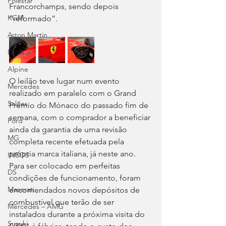
Polestar
Francorchamps, sendo depois 
KGM
“reformado”.
Aston Martin
Dicas
Alpine
O leilão teve lugar num evento 
Mercedes
realizado em paralelo com o Grand 
Salões
Prémio do Mónaco do passado fim de 
semana, com o comprador a beneficiar 
Ford
ainda da garantia de uma revisão 
MG
completa recente efetuada pela 
própria marca italiana, já neste ano. 
INEOS
Para ser colocado em perfeitas 
DS
condições de funcionamento, foram 
Maserati
encomendados novos depósitos de 
combustível que terão de ser 
Mercedes – AMG
instalados durante a próxima visita do 
Suzuki