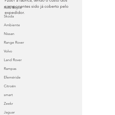
F2001 à fábrica, tendo o custo dos 
componentes sido já coberto pelo 
Rolls-Royce
expedidor.
Skoda
Ambiente
Nissan
Range Rover
Volvo
Land Rover
Rampas
Efeméride
Citroën
smart
Zeekr
Jaguar