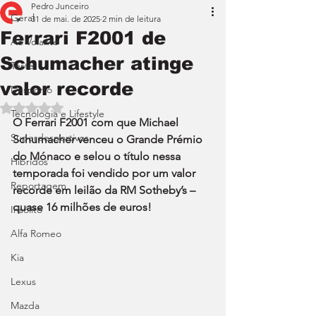
Pedro Junceiro
Geral
31 de mai. de 2025
2 min de leitura
Ferrari F2001 de
Ao Volante
Schumacher atinge
Teste
valor recorde
Desporto
Avaliado com NaN de 5 estrelas.
Tecnologia e Lifestyle
O Ferrari F2001 com que Michael 
Superdesportivos
Schumacher venceu o Grande Prémio 
do Mónaco e selou o título nessa 
Híbridos
temporada foi vendido por um valor 
Reportagem
recorde em leilão da RM Sotheby’s – 
quase 16 milhões de euros!
Insólito
Alfa Romeo
Kia
Lexus
Mazda