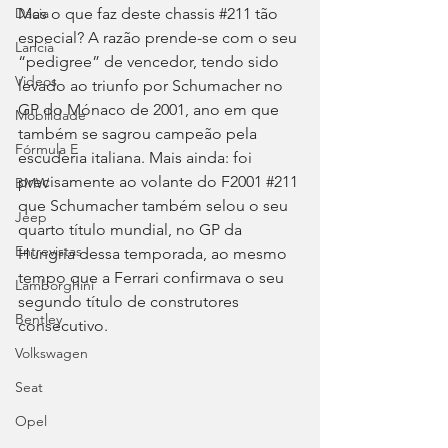
Mas o que faz deste chassis 
#211
 tão 
Dacia
especial? A razão prende-se com o seu 
Lancia
“pedigree” de vencedor, tendo sido 
Videos
levado ao triunfo por Schumacher no 
GP do Mónaco de 2001, ano em que 
Mobilidade
também se sagrou campeão pela 
Fórmula E
escuderia italiana. Mais ainda: foi 
precisamente ao volante do F2001 
#211
BMW
que Schumacher também selou o seu 
Jeep
quarto título mundial, no GP da 
Entrevistas
Hungria dessa temporada, ao mesmo 
tempo que a Ferrari confirmava o seu 
Lamborghini
segundo título de construtores 
Bentley
consecutivo.
Volkswagen
Seat
Opel