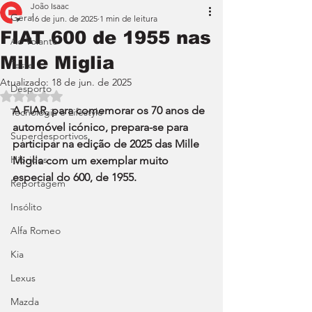
João Isaac
Geral
16 de jun. de 2025
1 min de leitura
FIAT 600 de 1955 nas
Ao Volante
Mille Miglia
Teste
Atualizado:
18 de jun. de 2025
Desporto
Avaliado com NaN de 5 estrelas.
A FIAR, para comemorar os 70 anos de 
Tecnologia e Lifestyle
automóvel icónico, prepara-se para 
Superdesportivos
participar na edição de 2025 das Mille 
Híbridos
Miglia com um exemplar muito 
especial do 600, de 1955.
Reportagem
Insólito
Alfa Romeo
Kia
Lexus
Mazda