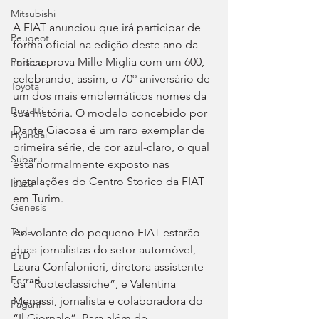
Mitsubishi
A FIAT anunciou que irá participar de 
Peugeot
forma oficial na edição deste ano da 
mítica prova Mille Miglia com um 600, 
Porsche
celebrando, assim, o 70º aniversário de 
Toyota
um dos mais emblemáticos nomes da 
Bugatti
sua história. O modelo concebido por 
Dante Giacosa é um raro exemplar de 
Hyundai
primeira série, de cor azul-claro, o qual 
Subaru
está normalmente exposto nas 
instalações do Centro Storico da FIAT 
Isuzu
em Turim.
Genesis
Tesla
Ao volante do pequeno FIAT estarão 
duas jornalistas do setor automóvel, 
BYD
Laura Confalonieri, diretora assistente 
Ferrari
da “Ruoteclassiche”, e Valentina 
Menassi, jornalista e colaboradora do 
Pagani
“Il Giornale”. Para além de 