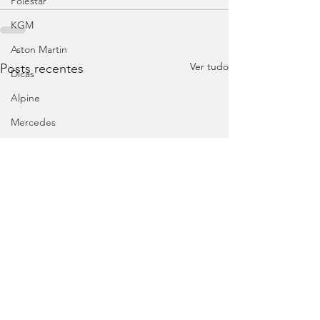
Polestar
KGM
Aston Martin
Ver tudo
Posts recentes
Dicas
Alpine
Mercedes
Salões
Ford
MG
INEOS
DS
Maserati
Mercedes – AMG
Suzuki