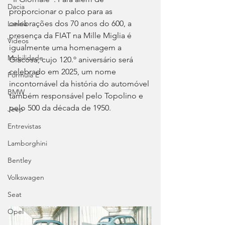
Dacia
proporcionar o palco para as 
celebrações dos 70 anos do 600, a 
Lancia
presença da FIAT na Mille Miglia é 
Videos
igualmente uma homenagem a 
Mobilidade
Giacosa, cujo 120.º aniversário será 
celebrado em 2025, um nome 
Fórmula E
incontornável da história do automóvel 
BMW
também responsável pelo Topolino e 
pelo 500 da década de 1950.
Jeep
Entrevistas
Lamborghini
Bentley
Volkswagen
Seat
Opel