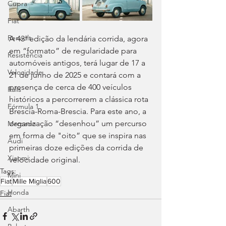
Cupra
Fiat
Renault
A 43ª edição da lendária corrida, agora 
em “formato” de regularidade para 
Resistência
automóveis antigos, terá lugar de 17 a 
Velocidade
21 de junho de 2025 e contará com a 
presença de cerca de 400 veículos 
Ralis
históricos a percorrerem a clássica rota 
Fórmula 1
Brescia-Roma-Brescia. Para este ano, a 
organização “desenhou” um percurso 
Mercado
em forma de "oito” que se inspira nas 
Audi
primeiras doze edições da corrida de 
Xiaomi
velocidade original.
Tags:
Mini
Fiat
Mille Miglia
600
Honda
Fiat
Abarth