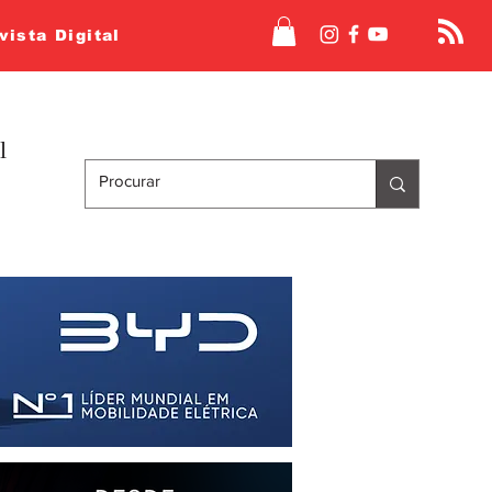
vista Digital
l