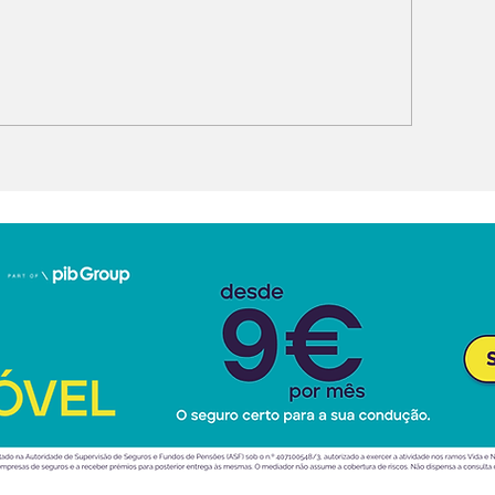
issan muda liderança
smart #2: arte urbana
o Design: Weaver em
antecipa novo
ez de Albaisa