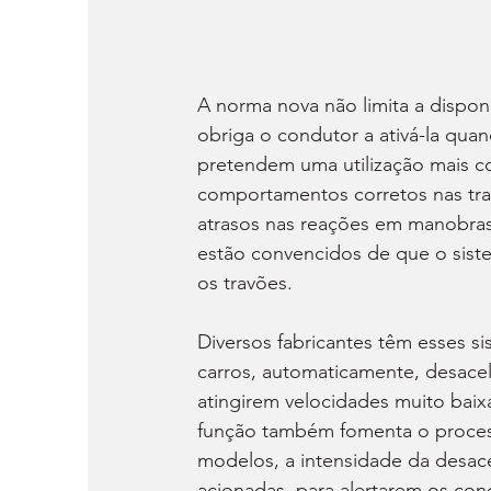
A norma nova não limita a dispon
obriga o condutor a ativá-la quan
pretendem uma utilização mais co
comportamentos corretos nas trav
atrasos nas reações em manobras
estão convencidos de que o sist
os travões.
Diversos fabricantes têm esses s
carros, automaticamente, desace
atingirem velocidades muito baixa
função também fomenta o process
modelos, a intensidade da desace
acionadas, para alertarem os con