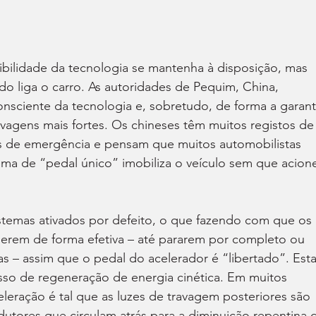
ibilidade da tecnologia se mantenha à disposição, mas 
do liga o carro. As autoridades de Pequim, China, 
nsciente da tecnologia e, sobretudo, de forma a garanti
agens mais fortes. Os chineses têm muitos registos de
 de emergência e pensam que muitos automobilistas 
ema de “pedal único” imobiliza o veículo sem que acion
istemas ativados por defeito, o que fazendo com que os 
lerem de forma efetiva – até pararem por completo ou 
s – assim que o pedal do acelerador é “libertado”. Esta
o de regeneração de energia cinética. Em muitos 
leração é tal que as luzes de travagem posteriores são 
dutores que circulam atrás para a diminuição repentina 