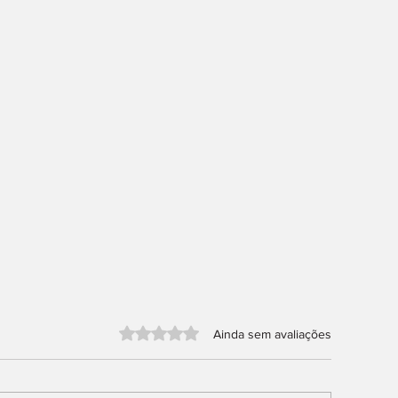
Avaliado com 0 de 5 estrelas.
Ainda sem avaliações