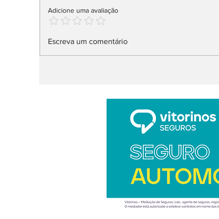
Adicione uma avaliação
Na Fortune Global 500,
N
Escreva um comentário
26 fabricantes
d
v