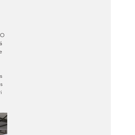
 O 
á 
e 
s 
s 
i 