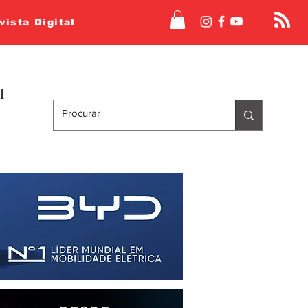
vista Digital
l