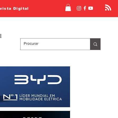
vista Digital
l