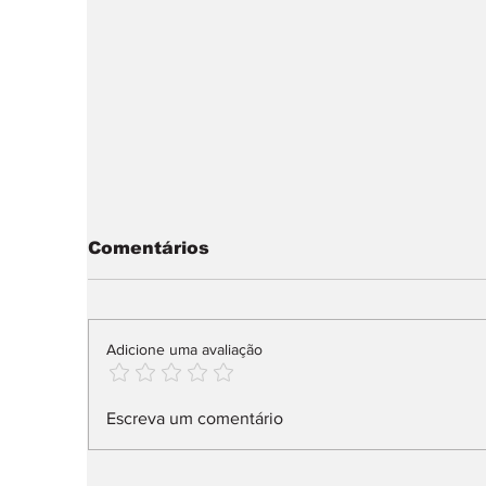
Comentários
Adicione uma avaliação
IUC: pagamento muda
M
Escreva um comentário
já em 2027
a
r