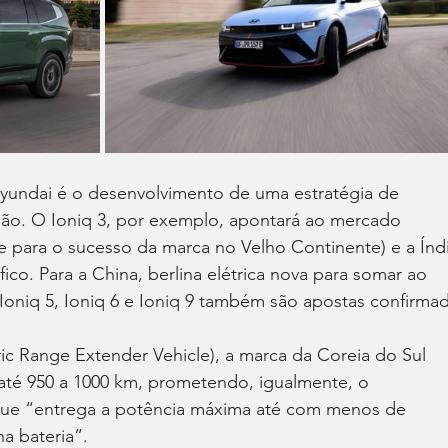
undai é o desenvolvimento de uma estratégia de 
ião. O Ioniq 3, por exemplo, apontará ao mercado 
 para o sucesso da marca no Velho Continente) e a Índi
ico. Para a China, berlina elétrica nova para somar ao 
. Ioniq 5, Ioniq 6 e Ioniq 9 também são apostas confirma
ic Range Extender Vehicle), a marca da Coreia do Sul 
até 950 a 1000 km, prometendo, igualmente, o 
que “entrega a potência máxima até com menos de 
a bateria”.