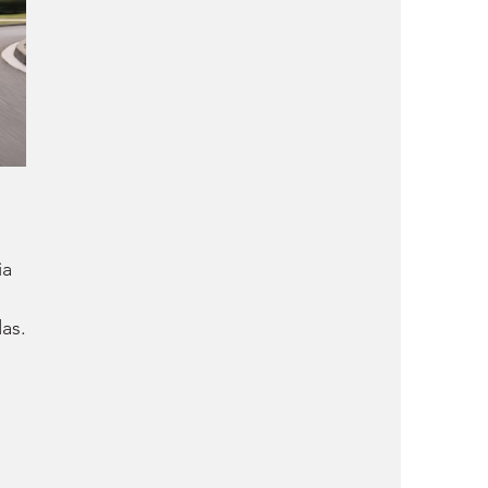
a 
das.