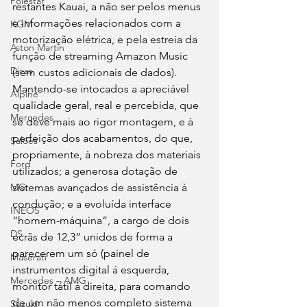
Polestar
restantes Kauai, a não ser pelos menus 
e informações relacionados com a 
KGM
motorização elétrica, e pela estreia da 
Aston Martin
função de streaming Amazon Music 
Dicas
(sem custos adicionais de dados). 
Mantendo-se intocados a apreciável 
Alpine
qualidade geral, real e percebida, que 
Mercedes
se deve mais ao rigor montagem, e à 
perfeição dos acabamentos, do que, 
Salões
propriamente, à nobreza dos materiais 
Ford
utilizados; a generosa dotação de 
sistemas avançados de assistência à 
MG
condução; e a evoluída interface 
INEOS
“homem-máquina”, a cargo de dois 
DS
ecrãs de 12,3” unidos de forma a 
parecerem um só (painel de 
Maserati
instrumentos digital á esquerda, 
Mercedes – AMG
monitor tátil à direita, para comando 
de um não menos completo sistema 
Suzuki