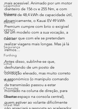
mais acessível. Animado por um motor 
Leapmotor
dianteiro de 156 cv e 255 Nm, e com 
McLaren
bateria de 48,4 kWh de capacidade útil, 
dinamicamente, o Kauai EV 49 kWh 
Elétrico
Premium cumpre com brio o exigível 
XPENG
de um modelo com a sua vocação, a 
não ser que com ele se pretendam 
Cadillac
realizar viagens mais longas. Mas já lá 
Segurança
iremos…
Forthing
Antes disso, sublinhe-se que, 
Lotus
desfrutando de um posto de 
Autosport
condução elevado, mas muito correto 
e ergonómico (o manípulo comando 
Voyah
da transmissão passou a estar 
Chevrolet
montado na coluna de direção, para 
libertar espaço na consola central), 
Clássicos
quem estiver ao volante dificilmente 
Great Wall
não apreciará a resposta ao acelerador 