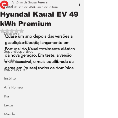
António de Sousa Pereira
Geral
5 de set. de 2024
5 min de leitura
Hyundai Kauai EV 49
Ao Volante
kWh Premium
Teste
Avaliado com NaN de 5 estrelas.
Desporto
Quase um ano depois das versões a 
Tecnologia e Lifestyle
gasolina e híbrida, lançamento em 
Portugal do Kauai totalmente elétrico 
Superdesportivos
da nova geração. Em teste, a versão 
Híbridos
mais acessível, e mais equilibrada da 
gama em (quase) todos os domínios
Reportagem
Insólito
Alfa Romeo
Kia
Lexus
Mazda