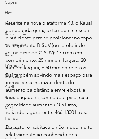
Cupra
Fiat
Assente na nova plataforma K3, o Kauai 
Renault
da segunda geração também cresceu 
Resistência
o suficiente para se posicionar no topo 
Velocidade
do segmento B-SUV (ou, preferindo-
se, na base do C-SUV): 175 mm em 
Ralis
comprimento, 25 mm em largura, 20 
Fórmula 1
mm em largura, e 60 mm entre eixos. 
Daí também advindo mais espaço para 
Mercado
pernas atrás (na razão direta do 
Audi
aumento da distância entre eixos), e 
uma bagageira, com duplo piso, cuja 
Xiaomi
capacidade aumentou 105 litros, 
Mini
variando, agora, entre 466-1300 litros.
Honda
De resto, o habitáculo não muda muito 
Abarth
relativamente ao conhecido dos 