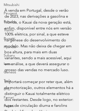
Mitsubishi
À venda em Portugal, desde o verão 
Peugeot
de 2023, nas derivações a gasolina e 
Porsche
híbrida, o Kauai da nova geração está, 
enfim, disponível entre nós em versão 
Toyota
100% elétrica, por sinal, a que esteve 
Bugatti
na génese do desenvolvimento do 
modelo. Mas não deixa de chegar em 
Hyundai
boa altura, para mais em duas 
Subaru
variantes, sendo a mais acessível, aqui 
em análise, a que deverá assegurar o 
Isuzu
grosso das vendas no mercado luso.
Genesis
Tesla
Importará começar por reter que, além 
da motorização, outros elementos há a 
BYD
distinguir o Kauai totalmente elétrico 
Ferrari
dos restantes. Desde logo, no exterior: 
luzes de circulação diurna e farolins 
Pagani