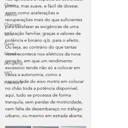
Chery
pronta, mas suave, e fácil de dosear, 
assim como acelerações e 
Jaecoo
recuperações mais do que suficientes 
Changan
para satisfazer as exigências de uma 
utilização familiar, graças a valores de 
Ebro
potência e binário q.b. para o efeito. 
Geely
Ou seja, ao contrário do que tantas 
Omoda
vezes acontece nos elétricos da nova 
geração, em que um rendimento 
Dongfeng
excessivo tende não só a colocar em 
NIO
causa a autonomia, como a 
capacidade do eixo motriz em colocar 
Fórmula 3
no chão toda a potência disponível, 
aqui, tudo se processa de forma 
tranquila, sem perdas de motricidade, 
nem falta de desembaraço no tráfego 
urbano, ou mesmo em estrada aberta.