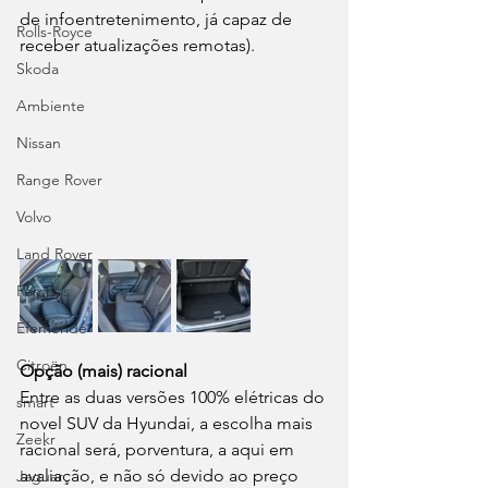
de infoentretenimento, já capaz de 
Rolls-Royce
receber atualizações remotas).
Skoda
Ambiente
Nissan
Range Rover
Volvo
Land Rover
Rampas
Efeméride
Citroën
Opção (mais) racional
Entre as duas versões 100% elétricas do 
smart
novel SUV da Hyundai, a escolha mais 
Zeekr
racional será, porventura, a aqui em 
avaliação, e não só devido ao preço 
Jaguar