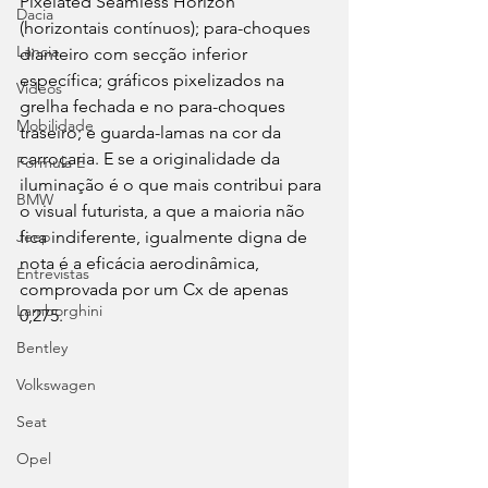
Pixelated Seamless Horizon 
Dacia
(horizontais contínuos); para-choques 
Lancia
dianteiro com secção inferior 
específica; gráficos pixelizados na 
Videos
grelha fechada e no para-choques 
Mobilidade
traseiro; e guarda-lamas na cor da 
carroçaria. E se a originalidade da 
Fórmula E
iluminação é o que mais contribui para 
BMW
o visual futurista, a que a maioria não 
fica indiferente, igualmente digna de 
Jeep
nota é a eficácia aerodinâmica, 
Entrevistas
comprovada por um Cx de apenas 
Lamborghini
0,275.
Bentley
Volkswagen
Seat
Opel