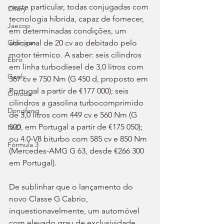
neste particular, todas conjugadas com 
Chery
tecnologia híbrida, capaz de fornecer, 
Jaecoo
em determinadas condições, um 
adicional de 20 cv ao debitado pelo 
Changan
motor térmico. A saber: seis cilindros 
Ebro
em linha turbodiesel de 3,0 litros com 
Geely
367 cv e 750 Nm (G 450 d, proposto em 
Portugal a partir de €177 000); seis 
Omoda
cilindros a gasolina turbocomprimido 
Dongfeng
de 3,0 litros com 449 cv e 560 Nm (G 
500, em Portugal a partir de €175 050); 
NIO
ou 4.0-V8 biturbo com 585 cv e 850 Nm 
Fórmula 3
(Mercedes-AMG G 63, desde €266 300 
em Portugal).
De sublinhar que o lançamento do 
novo Classe G Cabrio, 
inquestionavelmente, um automóvel 
com elevado grau de exclusividade, 