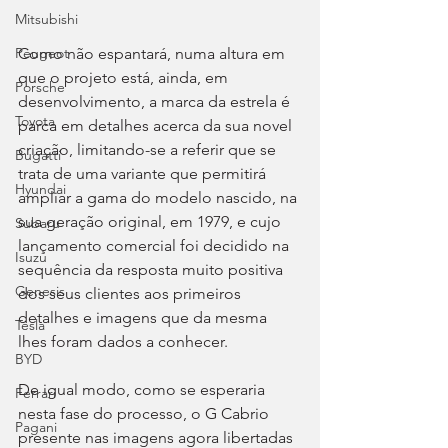
Mitsubishi
Como não espantará, numa altura em 
Peugeot
que o projeto está, ainda, em 
Porsche
desenvolvimento, a marca da estrela é 
Toyota
parca em detalhes acerca da sua novel 
criação, limitando-se a referir que se 
Bugatti
trata de uma variante que permitirá 
Hyundai
ampliar a gama do modelo nascido, na 
sua geração original, em 1979, e cujo 
Subaru
lançamento comercial foi decidido na 
Isuzu
sequência da resposta muito positiva 
Genesis
dos seus clientes aos primeiros 
detalhes e imagens que da mesma 
Tesla
lhes foram dados a conhecer.
BYD
De igual modo, como se esperaria 
Ferrari
nesta fase do processo, o G Cabrio 
Pagani
presente nas imagens agora libertadas 