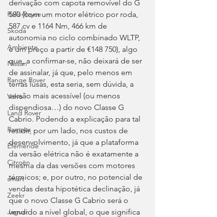
derivação com capota removível do G 
580 (com um motor elétrico por roda, 
Rolls-Royce
587 cv e 1164 Nm, 466 km de 
Skoda
autonomia no ciclo combinado WLTP, 
Ambiente
e um preço a partir de €148 750), algo 
que, a confirmar-se, não deixará de ser 
Nissan
de assinalar, já que, pelo menos em 
Range Rover
terras lusas, esta seria, sem dúvida, a 
versão mais acessível (ou menos 
Volvo
dispendiosa…) do novo Classe G 
Land Rover
Cabrio. Podendo a explicação para tal 
Rampas
residir, por um lado, nos custos de 
desenvolvimento, já que a plataforma 
Efeméride
da versão elétrica não é exatamente a 
Citroën
mesma da das versões com motores 
térmicos; e, por outro, no potencial de 
smart
vendas desta hipotética declinação, já 
Zeekr
que o novo Classe G Cabrio será o 
vendido a nível global, o que significa 
Jaguar