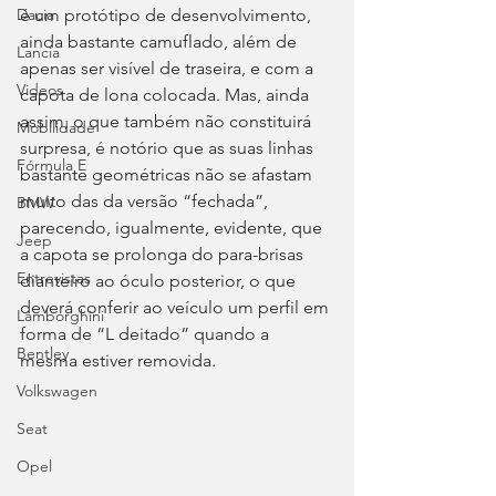
é um protótipo de desenvolvimento, 
Dacia
ainda bastante camuflado, além de 
Lancia
apenas ser visível de traseira, e com a 
Videos
capota de lona colocada. Mas, ainda 
assim, o que também não constituirá 
Mobilidade
surpresa, é notório que as suas linhas 
Fórmula E
bastante geométricas não se afastam 
muito das da versão “fechada”, 
BMW
parecendo, igualmente, evidente, que 
Jeep
a capota se prolonga do para-brisas 
Entrevistas
dianteiro ao óculo posterior, o que 
deverá conferir ao veículo um perfil em 
Lamborghini
forma de “L deitado” quando a 
Bentley
mesma estiver removida.
Volkswagen
Seat
Opel