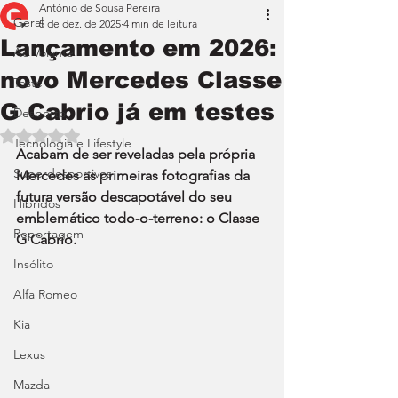
António de Sousa Pereira
Geral
5 de dez. de 2025
4 min de leitura
Lançamento em 2026:
Ao Volante
novo Mercedes Classe
Teste
G Cabrio já em testes
Desporto
Avaliado com NaN de 5 estrelas.
Tecnologia e Lifestyle
Acabam de ser reveladas pela própria 
Superdesportivos
Mercedes as primeiras fotografias da 
futura versão descapotável do seu 
Híbridos
emblemático todo-o-terreno: o Classe 
Reportagem
G Cabrio.
Insólito
Alfa Romeo
Kia
Lexus
Mazda