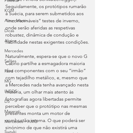
Polestar
Seguidamente, os protótipos rumarão 
KGM
à Suécia, para serem submetidos aos 
“incontornáveis” testes de inverno, 
Aston Martin
onde serão aferidas as respetivas 
Dicas
robustez, dinâmica de condução e 
Alpine
fiabilidade nestas exigentes condições.
Mercedes
Naturalmente, espera-se que o novo G 
Salões
Cabrio partilhe a esmagadora maioria 
dos componentes com o seu “irmão” 
Ford
com tejadilho metálico, e, mesmo que 
MG
a Mercedes nada tenha avançado nesta 
INEOS
matéria, um olhar mais atento às 
fotografias agora libertadas permite 
DS
perceber que o protótipo nas mesmas 
Maserati
presentes monta um motor de 
combustão interna. O que poderá ser 
Mercedes – AMG
sinónimo de que não existirá uma 
Suzuki