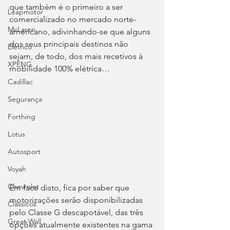
que também é o primeiro a ser 
Leapmotor
comercializado no mercado norte-
McLaren
americano, adivinhando-se que alguns 
dos seus principais destinos não 
Elétrico
sejam, de todo, dos mais recetivos à 
XPENG
mobilidade 100% elétrica…
Cadillac
Segurança
Forthing
Lotus
Autosport
Voyah
Chevrolet
Em face disto, fica por saber que 
motorizações serão disponibilizadas 
Clássicos
pelo Classe G descapotável, das três 
Great Wall
opções atualmente existentes na gama 