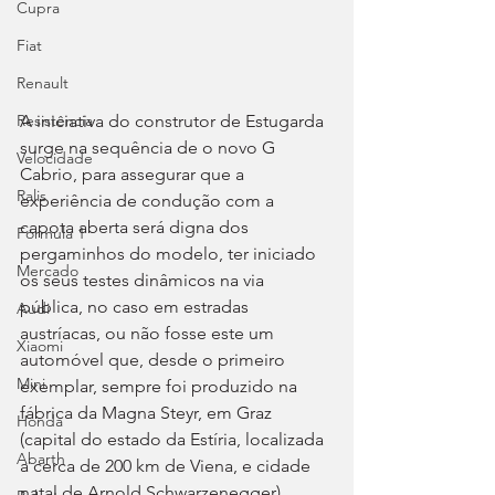
Cupra
Fiat
Renault
A iniciativa do construtor de Estugarda 
Resistência
surge na sequência de o novo G 
Velocidade
Cabrio, para assegurar que a 
Ralis
experiência de condução com a 
capota aberta será digna dos 
Fórmula 1
pergaminhos do modelo, ter iniciado 
Mercado
os seus testes dinâmicos na via 
pública, no caso em estradas 
Audi
austríacas, ou não fosse este um 
Xiaomi
automóvel que, desde o primeiro 
Mini
exemplar, sempre foi produzido na 
fábrica da Magna Steyr, em Graz 
Honda
(capital do estado da Estíria, localizada 
Abarth
a cerca de 200 km de Viena, e cidade 
natal de Arnold Schwarzenegger). 