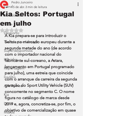
Pedro Junceiro
Geral
15 de abr.
3 min de leitura
Kia Seltos: Portugal
Ao Volante
em julho
Teste
Avaliado com NaN de 5 estrelas.
Desporto
A Kia prepara-se para introduzir o 
Tecnologia e Lifestyle
Seltos no mercado europeu durante a 
segunda metade do ano (de acordo 
Superdesportivos
com o importador nacional do 
Híbridos
fabricante sul-coreano, a Astara, 
lançamento em Portugal programado 
Reportagem
para julho), uma estreia que coincide 
Insólito
com o arranque da carreira da segunda 
geração do Sport Utility Vehicle (SUV) 
Alfa Romeo
concorrente no segmento C. O nome 
Kia
figura no catálogo de marca desde 
Lexus
2019 e, agora, concretiza-se, por fim, o 
objetivo de comercialização em quase 
Mazda