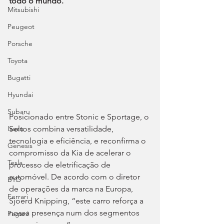
todo o mundo.
Mitsubishi
Peugeot
Porsche
Toyota
Bugatti
Hyundai
Subaru
Posicionado entre Stonic e Sportage, o 
Seltos combina versatilidade, 
Isuzu
tecnologia e eficiência, e reconfirma o 
Genesis
compromisso da Kia de acelerar o 
Tesla
processo de eletrificação de 
automóvel. De acordo com o diretor 
BYD
de operações da marca na Europa, 
Ferrari
Sjoerd Knipping, “este carro reforça a 
nossa presença num dos segmentos 
Pagani