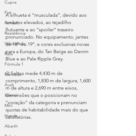
Cupra
Fiat
A silhueta é “musculada”, devido aos 
ombros elevados, ao tejadilho 
Renault
flutuante e ao “spoiler” traseiro 
Resistência
pronunciado. No equipamento, jantes 
Velocidade
de 18’’ ou 19’’, e cores exclusivas novas 
para a Europa, do Tan Beige ao Denim 
Ralis
Blue e ao Pale Ripple Grey.
Fórmula 1
O Seltos mede 4,430 m de 
Mercado
comprimento, 1,830 m de largura, 1,600 
Audi
m de altura e 2,690 m entre eixos, 
dimensões que o posicionam no 
Xiaomi
“coração” da categoria e prenunciam 
Mini
quotas de habitabilidade mais do que 
Honda
satisfatórias.
Abarth