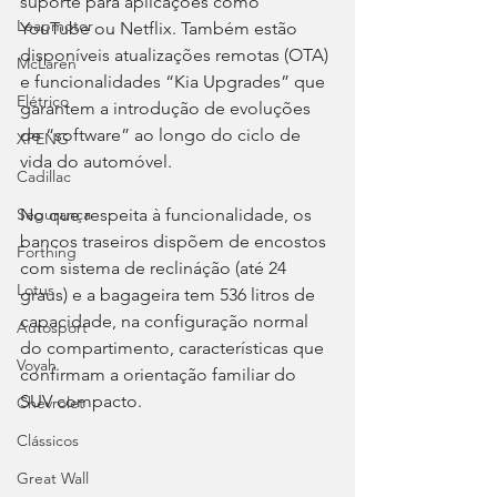
suporte para aplicações como 
Leapmotor
YouTube ou Netflix. Também estão 
disponíveis atualizações remotas (OTA) 
McLaren
e funcionalidades “Kia Upgrades” que 
Elétrico
garantem a introdução de evoluções 
de “software” ao longo do ciclo de 
XPENG
vida do automóvel.
Cadillac
No que respeita à funcionalidade, os 
Segurança
bancos traseiros dispõem de encostos 
Forthing
com sistema de reclináção (até 24 
Lotus
graus) e a bagageira tem 536 litros de 
capacidade, na configuração normal 
Autosport
do compartimento, características que 
Voyah
confirmam a orientação familiar do 
SUV compacto.
Chevrolet
Clássicos
Great Wall