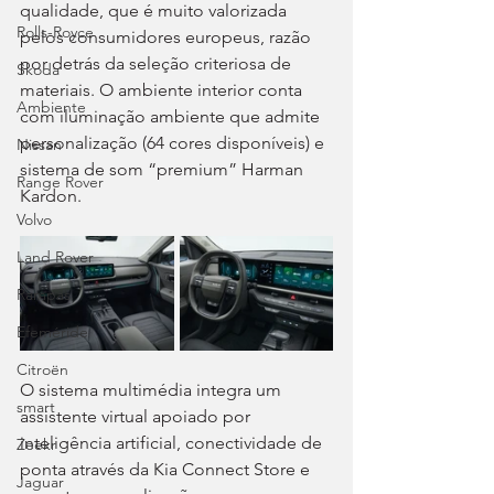
qualidade, que é muito valorizada 
Rolls-Royce
pelos consumidores europeus, razão 
por detrás da seleção criteriosa de 
Skoda
materiais. O ambiente interior conta 
Ambiente
com iluminação ambiente que admite 
personalização (64 cores disponíveis) e 
Nissan
sistema de som “premium” Harman 
Range Rover
Kardon.
Volvo
Land Rover
Rampas
Efeméride
Citroën
O sistema multimédia integra um 
smart
assistente virtual apoiado por 
inteligência artificial, conectividade de 
Zeekr
ponta através da Kia Connect Store e 
Jaguar