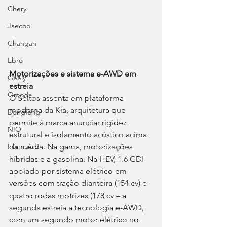
Chery
Jaecoo
Changan
Ebro
Motorizações e sistema e-AWD em 
Geely
estreia
Omoda
O Seltos assenta em plataforma 
moderna da Kia, arquitetura que 
Dongfeng
permite à marca anunciar rigidez 
NIO
estrutural e isolamento acústico acima 
da média. Na gama, motorizações 
Fórmula 3
híbridas e a gasolina. Na HEV, 1.6 GDI 
apoiado por sistema elétrico em 
versões com tração dianteira (154 cv) e 
quatro rodas motrizes (178 cv – a 
segunda estreia a tecnologia e-AWD, 
com um segundo motor elétrico no 