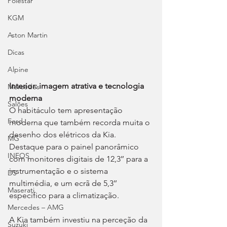
Polestar
KGM
Aston Martin
Dicas
Alpine
Interior: imagem atrativa e tecnologia 
Mercedes
moderna
Salões
O habitáculo tem apresentação 
Ford
moderna que também recorda muita o 
desenho dos elétricos da Kia. 
MG
Destaque para o painel panorâmico 
INEOS
com monitores digitais de 12,3’’ para a 
instrumentação e o sistema 
DS
multimédia, e um ecrã de 5,3’’ 
Maserati
específico para a climatização.
Mercedes – AMG
A Kia também investiu na perceção da 
Suzuki