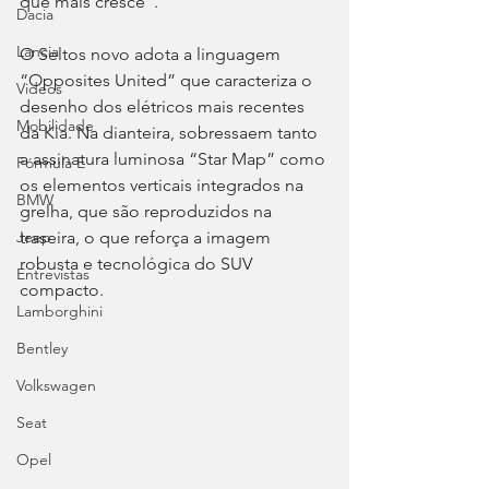
que mais cresce”.
Dacia
Lancia
O Seltos novo adota a linguagem 
“Opposites United” que caracteriza o 
Videos
desenho dos elétricos mais recentes 
Mobilidade
da Kia. Na dianteira, sobressaem tanto 
a assinatura luminosa “Star Map” como 
Fórmula E
os elementos verticais integrados na 
BMW
grelha, que são reproduzidos na 
traseira, o que reforça a imagem 
Jeep
robusta e tecnológica do SUV 
Entrevistas
compacto.
Lamborghini
Bentley
Volkswagen
Seat
Opel