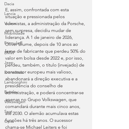
Dacia
E, assim, confrontada com esta 
Lancia
situação e pressionada pelos 
acionistas, a administração da Porsche, 
Videos
sem surpresa, decidiu mudar de 
Mobilidade
liderança. A 1 de janeiro de 2026, 
Fórmula E
Oliver Blume, depois de 10 anos ao 
leme de fabricante que perdeu 50% do 
BMW
valor em bolsa desde 2022 e, por isso, 
Jeep
perdeu, também, o título (invejado) de 
construtor europeu mais valioso, 
Entrevistas
abandonará a direção executiva e a 
Lamborghini
presidência do conselho de 
Bentley
administração, e poderá concentrar-se 
apenas no Grupo Volkswagen, que 
Volkswagen
comandará durante mais cinco anos, 
Seat
até 2030. O alemão acumulava estas 
funções há três anos. O sucessor 
Opel
chama-se Michael Leiters e foi 