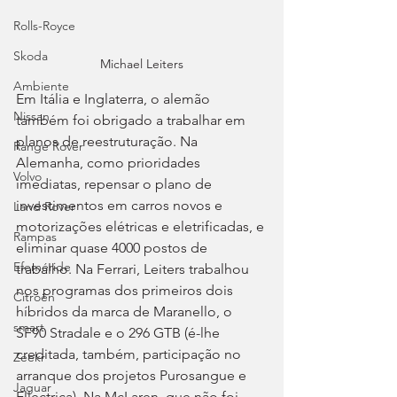
Rolls-Royce
Skoda
Michael Leiters
Ambiente
Em Itália e Inglaterra, o alemão 
Nissan
também foi obrigado a trabalhar em 
planos de reestruturação. Na 
Range Rover
Alemanha, como prioridades 
Volvo
imediatas, repensar o plano de 
investimentos em carros novos e 
Land Rover
motorizações elétricas e eletrificadas, e 
Rampas
eliminar quase 4000 postos de 
Efeméride
trabalho. Na Ferrari, Leiters trabalhou 
nos programas dos primeiros dois 
Citroën
híbridos da marca de Maranello, o 
smart
SF90 Stradale e o 296 GTB (é-lhe 
creditada, também, participação no 
Zeekr
arranque dos projetos Purosangue e 
Jaguar
Ellectrica). Na McLaren, que não foi 