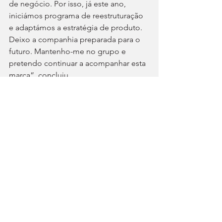
de negócio. Por isso, já este ano, 
iniciámos programa de reestruturação 
e adaptámos a estratégia de produto. 
Deixo a companhia preparada para o 
futuro. Mantenho-me no grupo e 
pretendo continuar a acompanhar esta 
marca”, concluiu.
O maior fabricante europeu, apenas na 
Alemanha, ambiciona eliminar 35.000 
postos de trabalho até 2030. Para os 
analistas, a mudança no comando da 
marca antecipava-se. E os acionistas 
aplaudiram.  “Finalmente, reagiu-se às 
críticas, e reagiu-se bem”, disse 
Hendrick Schmidt, da DWS, entidade 
que detém participação importante no 
capital do construtor. Em bolsa, depois 
deste anúncio, valorização das ações 