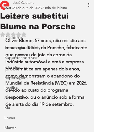
José Caetano
Geral
20 de out. de 2025
3 min de leitura
Leiters substitui
Ao Volante
Blume na Porsche
Teste
Avaliado com NaN de 5 estrelas.
Desporto
Oliver Blume, 57 anos, não resistiu aos 
Tecnologia e Lifestyle
maus resultados da Porsche, fabricante 
que passou de joia da coroa da 
Superdesportivos
indústria automóvel alemã a empresa 
Híbridos
problemática em apenas dois anos, 
como demonstram o abandono do 
Reportagem
Mundial de Resistência (WEC) em 2026, 
Insólito
devido ao custo do programa 
desportivo, ou o anúncio sob a forma 
Alfa Romeo
de alerta do dia 19 de setembro. 
Kia
Lexus
Mazda