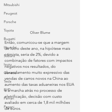
Mitsubishi
Peugeot
Porsche
Toyota
Oliver Blume
Bugatti
Então, comunicou-se que a margem 
Hyundai
de lucro deste ano, na hipótese mais 
otimista, seria de 2%, devido a 
Subaru
combinação de fatores com impactos 
Isuzu
negativos nos resultados, do 
abrandamento muito expressivo das 
Genesis
vendas de carros novos na China ao 
Tesla
aumento das taxas aduaneiras nos EUA 
BYD
e à marcha atrás no processo de 
eletrificação, decisão com custo 
Ferrari
avaliado em cerca de 1,8 mil milhões 
Pagani
de euros.