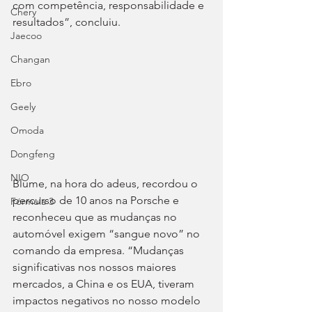
com competência, responsabilidade e 
Chery
resultados”, concluiu.
Jaecoo
Changan
Ebro
Geely
Omoda
Dongfeng
NIO
Blume, na hora do adeus, recordou o 
percurso de 10 anos na Porsche e 
Fórmula 3
reconheceu que as mudanças no 
automóvel exigem “sangue novo” no 
comando da empresa. “Mudanças 
significativas nos nossos maiores 
mercados, a China e os EUA, tiveram 
impactos negativos no nosso modelo 