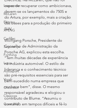
capaz de recuperar como ambicionava, 
Leapmotor
devem-se os lançamentos do 750S e 
McLaren
do Artura, por exemplo, mais a criação 
Elétrico
das bases para a produção do primeiro 
SUV.
XPENG
Cadillac
Wolfgang Porsche, Presidente do 
Conselho de Administração da 
Segurança
Porsche AG, explicou esta escolha. 
Forthing
“Tem muitas décadas de experiência 
Lotus
na indústria automóvel. O estilo de 
liderança e o conhecimento técnico 
Autosport
são pré-requisitos essenciais para ser 
Voyah
bem-sucedido numa empresa que 
conhece bem”, disse. O mesmo 
Chevrolet
responsável agradeceu e elogiou o 
Clássicos
contributo de Blume. “Assumiu o 
comando em tempos difíceis e fê-lo 
Great Wall