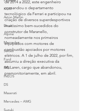
Polestar
de 2014 a 2022, este engenheiro 
comandou o departamento 
KGM
tecnológico da Ferrari e participou na 
Aston Martin
criação de diversos superdesportivos 
muitíssimo bem-sucedidos do 
Dicas
construtor de Maranello, 
Alpine
nomeadamente nos primeiros 
Mercedes
equipados com motores de 
combustão apoiados por motores 
Salões
elétricos. A 1 de julho de 2022, por fim, 
Ford
assumiu a direção executiva da 
McLaren, cargo que abandonou, 
MG
premonitoriamente, em abril.
INEOS
DS
Maserati
Mercedes – AMG
Suzuki