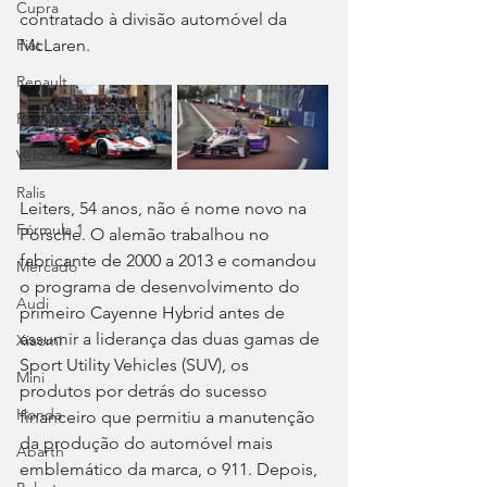
Cupra
contratado à divisão automóvel da 
McLaren.
Fiat
Renault
Resistência
Velocidade
Ralis
Leiters, 54 anos, não é nome novo na 
Fórmula 1
Porsche. O alemão trabalhou no 
fabricante de 2000 a 2013 e comandou 
Mercado
o programa de desenvolvimento do 
Audi
primeiro Cayenne Hybrid antes de 
assumir a liderança das duas gamas de 
Xiaomi
Sport Utility Vehicles (SUV), os 
Mini
produtos por detrás do sucesso 
Honda
financeiro que permitiu a manutenção 
da produção do automóvel mais 
Abarth
emblemático da marca, o 911. Depois, 