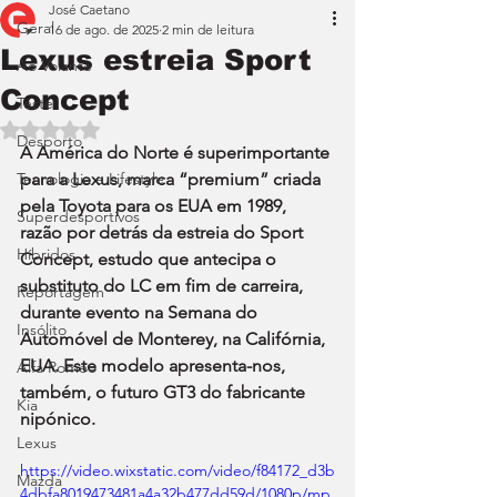
José Caetano
Geral
16 de ago. de 2025
2 min de leitura
Lexus estreia Sport
Ao Volante
Concept
Teste
Avaliado com NaN de 5 estrelas.
Desporto
A América do Norte é superimportante 
Tecnologia e Lifestyle
para a Lexus, marca “premium” criada 
pela Toyota para os EUA em 1989, 
Superdesportivos
razão por detrás da estreia do Sport 
Híbridos
Concept, estudo que antecipa o 
substituto do LC em fim de carreira, 
Reportagem
durante evento na Semana do 
Insólito
Automóvel de Monterey, na Califórnia, 
EUA. Este modelo apresenta-nos, 
Alfa Romeo
também, o futuro GT3 do fabricante 
Kia
nipónico.
Lexus
https://video.wixstatic.com/video/f84172_d3b
Mazda
4dbfa8019473481a4a32b477dd59d/1080p/mp