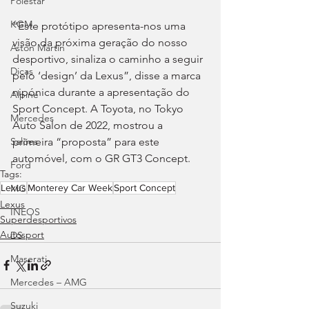
Polestar
KGM
“Este protótipo apresenta-nos uma 
visão da próxima geração do nosso 
Aston Martin
desportivo, sinaliza o caminho a seguir 
Dicas
pelo ‘design’ da Lexus”, disse a marca 
nipónica durante a apresentação do 
Alpine
Sport Concept. A Toyota, no Tokyo 
Mercedes
Auto Salon de 2022, mostrou a 
primeira “proposta” para este 
Salões
automóvel, com o GR GT3 Concept.
Ford
Tags:
Lexus
Monterey Car Week
Sport Concept
MG
Lexus
INEOS
Superdesportivos
Autosport
DS
Maserati
Mercedes – AMG
Suzuki