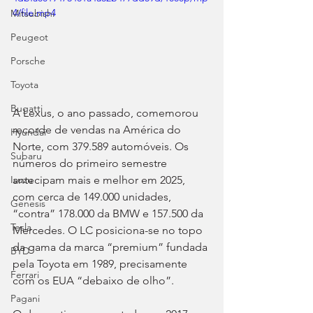
4/file.mp4
Mitsubishi
Peugeot
Porsche
Toyota
Bugatti
A Lexus, o ano passado, comemorou 
recorde de vendas na América do 
Hyundai
Norte, com 379.589 automóveis. Os 
Subaru
números do primeiro semestre 
antecipam mais e melhor em 2025, 
Isuzu
com cerca de 149.000 unidades, 
Genesis
“contra” 178.000 da BMW e 157.500 da 
Tesla
Mercedes. O LC posiciona-se no topo 
da gama da marca “premium” fundada 
BYD
pela Toyota em 1989, precisamente 
Ferrari
com os EUA “debaixo de olho”.
Pagani