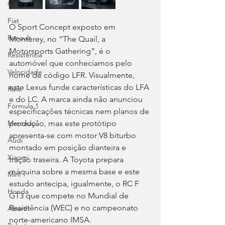
Cupra
Fiat
O Sport Concept exposto em 
Renault
Monterey, no “The Quail, a 
Motorsports Gathering”, é o 
Resistência
automóvel que conhecíamos pelo 
Velocidade
nome de código LFR. Visualmente, 
este Lexus funde características do LFA 
Ralis
e do LC. A marca ainda não anunciou 
Fórmula 1
especificações técnicas nem planos de 
produção, mas este protótipo 
Mercado
apresenta-se com motor V8 biturbo 
Audi
montado em posição dianteira e 
Xiaomi
tração traseira. A Toyota prepara 
máquina sobre a mesma base e este 
Mini
estudo antecipa, igualmente, o RC F 
Honda
GT3 que compete no Mundial de 
Resistência (WEC) e no campeonato 
Abarth
norte-americano IMSA.