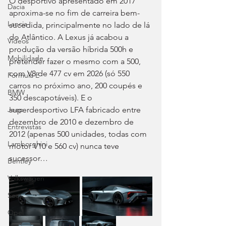
O desportivo apresentado em 2017 
Dacia
aproxima-se no fim de carreira bem-
Lancia
sucedida, principalmente no lado de lá 
do Atlântico. A Lexus já acabou a 
Videos
produção da versão híbrida 500h e 
Mobilidade
pretender fazer o mesmo com a 500, 
com V8 de 477 cv em 2026 (só 550 
Fórmula E
carros no próximo ano, 200 coupés e 
BMW
350 descapotáveis). E o 
superdesportivo LFA fabricado entre 
Jeep
dezembro de 2010 e dezembro de 
Entrevistas
2012 (apenas 500 unidades, todas com 
Lamborghini
motor V10 e 560 cv) nunca teve 
sucessor…
Bentley
Volkswagen
Seat
Opel