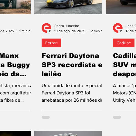
Pedro Junceiro
José 
. de 2025
1 min de leitura
19 de ago. de 2025
2 min de leitura
17 de 
Ferrari
Cadillac
 Manx
Ferrari Daytona
Cadill
ta Buggy
SP3 recordista em
SUV m
io da
leilão
despo
lista, mecânica
Uma unidade muito especial do
A marca “
 com arquitetura
Ferrari Daytona SP3 foi
Motors (GM
a fibra de
arrebatada por 26 milhões de
Utility Ve
o LFG. Revelado
dólares num leilão realizado
motorizaçõ
 Automóvel...
durante a Semana...
número mai