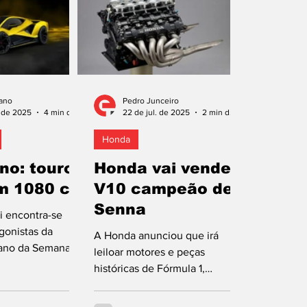
ano
Pedro Junceiro
. de 2025
4 min de leitura
22 de jul. de 2025
2 min de leitura
Honda
o: touro
Honda vai vender
m 1080 cv
V10 campeão de
Senna
i encontra-se
gonistas da
A Honda anunciou que irá
 ano da Semana do
leiloar motores e peças
 Monterey, na
históricas de Fórmula 1,
A, com a...
incluindo o icónico motor V10
RA100E usado por Ayrton