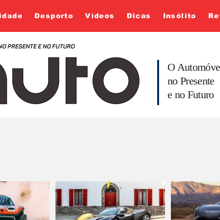
idade
Desporto
Vídeos
Dicas
Insólito
Re
O Automóve
no Presente
e no Futuro