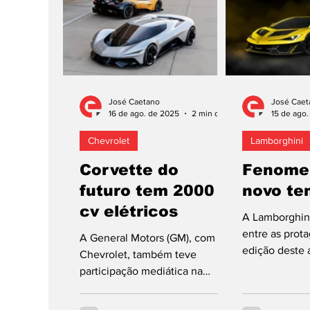
José Caetano
José Caet
16 de ago. de 2025
2 min de leitura
15 de ago
Chevrolet
Lamborghini
Corvette do
Fenomen
futuro tem 2000
novo te
cv elétricos
A Lamborghin
entre as prota
A General Motors (GM), com a
edição deste
Chevrolet, também teve
Automóvel de
participação mediática na
Califórnia, EU
Semana do Automóvel de
Monterey, na Califórnia, EUA,...