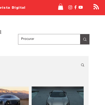
vista Digital
l