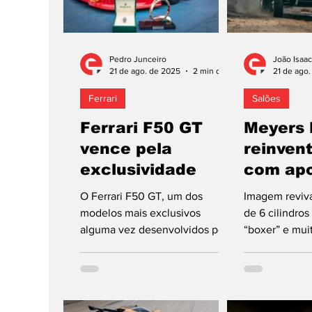
Pedro Junceiro
João Isaac
21 de ago. de 2025
2 min de leitura
21 de ago
Ferrari
Salões
Ferrari F50 GT
Meyers
vence pela
reinven
exclusividade
com apo
Tuthill
O Ferrari F50 GT, um dos
Imagem reviva
modelos mais exclusivos
de 6 cilindros
alguma vez desenvolvidos pela
“boxer” e muit
marca italiana, venceu o prémio
carbono. Eis 
de melhor automóvel a...
na Semana do