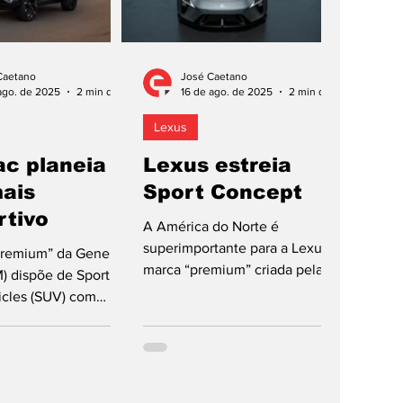
Caetano
José Caetano
ago. de 2025
2 min de leitura
16 de ago. de 2025
2 min de leitura
Lexus
ac planeia
Lexus estreia
ais
Sport Concept
rtivo
A América do Norte é
superimportante para a Lexus,
premium” da General
marca “premium” criada pela
) dispõe de Sport
Toyota para os EUA em 1989,
hicles (SUV) com
razão por detrás da estreia do...
es elétricas em
s do que...