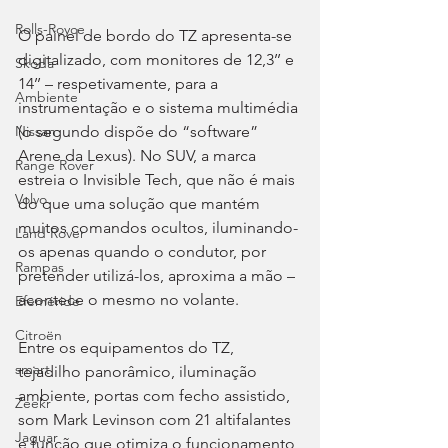
Rolls-Royce
O painel de bordo do TZ apresenta-se 
digitalizado, com monitores de 12,3’’ e 
Skoda
14’’ – respetivamente, para a 
Ambiente
instrumentação e o sistema multimédia 
(o segundo dispõe do “software” 
Nissan
Arene da Lexus). No SUV, a marca 
Range Rover
estreia o Invisible Tech, que não é mais 
Volvo
do que uma solução que mantém 
muitos comandos ocultos, iluminando-
Land Rover
os apenas quando o condutor, por 
Rampas
pretender utilizá-los, aproxima a mão – 
acontece o mesmo no volante.
Efeméride
Citroën
Entre os equipamentos do TZ, 
smart
tejadilho panorâmico, iluminação 
ambiente, portas com fecho assistido, 
Zeekr
som Mark Levinson com 21 altifalantes 
Jaguar
e função que otimiza o funcionamento 