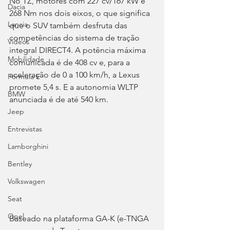
No TZ, motores com 227 cv/167 kW e 
Dacia
268 Nm nos dois eixos, o que significa 
Lancia
que o SUV também desfruta das 
competências do sistema de tração 
Videos
integral DIRECT4. A potência máxima 
Mobilidade
comunicada é de 408 cv e, para a 
aceleração de 0 a 100 km/h, a Lexus 
Fórmula E
promete 5,4 s. E a autonomia WLTP 
BMW
anunciada é de até 540 km.
Jeep
Entrevistas
Lamborghini
Bentley
Volkswagen
Seat
Opel
Baseado na plataforma GA-K (e-TNGA 