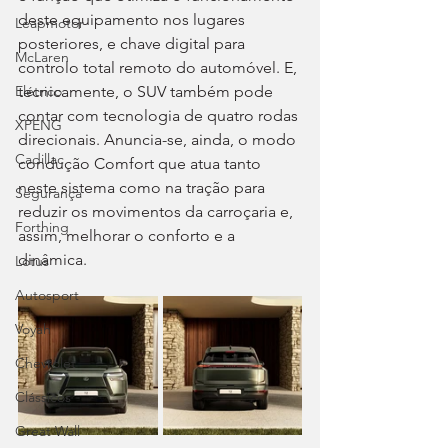
deste equipamento nos lugares 
Leapmotor
posteriores, e chave digital para 
McLaren
controlo total remoto do automóvel. E, 
tecnicamente, o SUV também pode 
Elétrico
contar com tecnologia de quatro rodas 
XPENG
direcionais. Anuncia-se, ainda, o modo 
Cadillac
condução Comfort que atua tanto 
neste sistema como na tração para 
Segurança
reduzir os movimentos da carroçaria e, 
Forthing
assim, melhorar o conforto e a 
dinâmica.
Lotus
Autosport
Voyah
Chevrolet
Clássicos
Great Wall