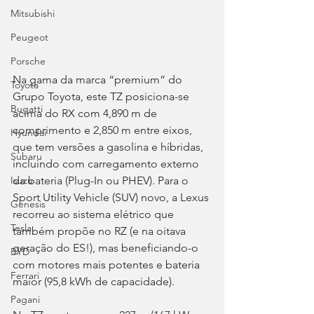
Mitsubishi
Peugeot
Porsche
Na gama da marca “premium” do 
Toyota
Grupo Toyota, este TZ posiciona-se 
Bugatti
acima do RX com 4,890 m de 
comprimento e 2,850 m entre eixos, 
Hyundai
que tem versões a gasolina e híbridas, 
Subaru
incluindo com carregamento externo 
da bateria (Plug-In ou PHEV). Para o 
Isuzu
Sport Utility Vehicle (SUV) novo, a Lexus 
Genesis
recorreu ao sistema elétrico que 
Tesla
também propõe no RZ (e na oitava 
geração do ES!), mas beneficiando-o 
BYD
com motores mais potentes e bateria 
Ferrari
maior (95,8 kWh de capacidade).
Pagani