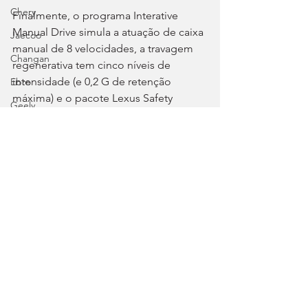
Chery
Finalmente, o programa Interative 
Manual Drive simula a atuação de caixa 
Jaecoo
manual de 8 velocidades, a travagem 
Changan
regenerativa tem cinco níveis de 
intensidade (e 0,2 G de retenção 
Ebro
máxima) e o pacote Lexus Safety 
Geely
System+ ganha função Eco Run que 
Omoda
permite ao condutor selecionar o carro 
precedente que pretende seguir, de 
Dongfeng
forma a aproveitar a redução da 
NIO
resistência aerodinâmica, o que 
beneficia a eficiência e, 
Fórmula 3
consequentemente, a autonomia.
Tags:
Lexus
TZ
Lexus
Autosport
Elétrico