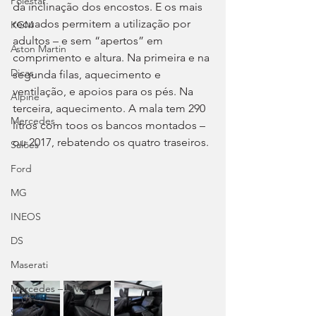
Polestar
da inclinação dos encostos. E os mais 
recuados permitem a utilização por 
KGM
adultos – e sem “apertos” em 
Aston Martin
comprimento e altura. Na primeira e na 
Dicas
segunda filas, aquecimento e 
ventilação, e apoios para os pés. Na 
Alpine
terceira, aquecimento. A mala tem 290 
Mercedes
litros com toos os bancos montados – 
ou 2017, rebatendo os quatro traseiros.
Salões
Ford
MG
INEOS
DS
Maserati
Mercedes – AMG
Suzuki