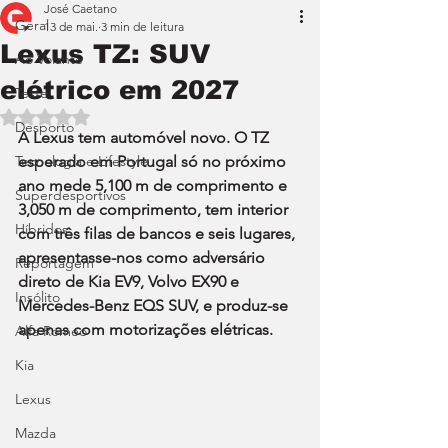
José Caetano
Geral
13 de mai.
3 min de leitura
Lexus TZ: SUV
Ao Volante
elétrico em 2027
Teste
Avaliado com NaN de 5 estrelas.
Desporto
A Lexus tem automóvel novo. O TZ 
Tecnologia e Lifestyle
esperado em Portugal só no próximo 
ano mede 5,100 m de comprimento e 
Superdesportivos
3,050 m de comprimento, tem interior 
Híbridos
com três filas de bancos e seis lugares, 
apresentasse-nos como adversário 
Reportagem
direto de Kia EV9, Volvo EX90 e 
Insólito
Mercedes-Benz EQS SUV, e produz-se 
apenas com motorizações elétricas.
Alfa Romeo
Kia
Lexus
Mazda