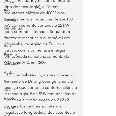
nos carros da Toyota com o mesmo 
Cupra
tipo de tecnologia), o TZ tem 
Fiat
arquitetura elétrica de 400 V. Nos 
carregamentos, potências de até 150 
Renault
kW com corrente contínua e 22 kW 
Resistência
com corrente alternada. Segundo a 
Velocidade
marca, que fabrica o automóvel em 
Miyawaka, na região de Fukuoka, 
Ralis
Japão, com a primeira, a energia 
Fórmula 1
armazenada na bateria aumenta de 
10% para 80% em 0h35.
Mercado
Audi
O TZ, no habitáculo, inspirando-se no 
conceito de Driving Lounge, anuncia 
Xiaomi
espaço que combina conforto, silêncio 
Mini
e tecnologia. Este SUV tem três filas de 
Honda
bancos e a configuração de 2+2+2 
lugares. Os centrais admitem a 
Abarth
regulação longitudinal dos assentos e 