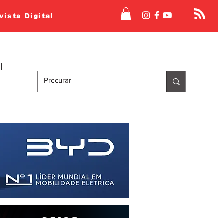
vista Digital
l