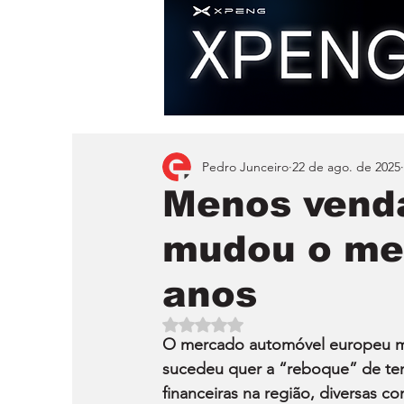
Pedro Junceiro
22 de ago. de 2025
Menos vend
mudou o me
anos
Avaliado com NaN de 5 estrelas.
O mercado automóvel europeu mud
sucedeu quer a “reboque” de ten
financeiras na região, diversas 