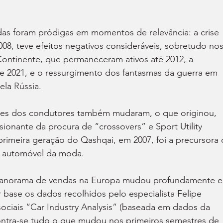
das foram pródigas em momentos de relevância: a crise 
008, teve efeitos negativos consideráveis, sobretudo nos
Continente, que permaneceram ativos até 2012, a 
 2021, e o ressurgimento dos fantasmas da guerra em 
ela Rússia.
sses dos condutores também mudaram, o que originou, 
ionante da procura de “crossovers” e Sport Utility 
primeira geração do Qashqai, em 2007, foi a precursora 
o automóvel da moda.
o panorama de vendas na Europa mudou profundamente 
 base os dados recolhidos pelo especialista Felipe 
ociais “Car Industry Analysis” (baseada em dados da 
ntra-se tudo o que mudou nos primeiros semestres de 