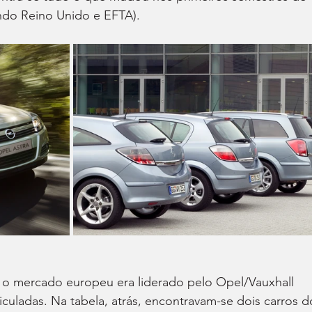
indo Reino Unido e EFTA).
8, o mercado europeu era liderado pelo Opel/Vauxhall 
culadas. Na tabela, atrás, encontravam-se dois carros d