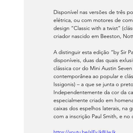
Disponível nas versões de três p
elétrica, ou com motores de com
design “Classic with a twist” (cl
criador nascido em Beeston, Nott
A distinguir esta edição “by Sir P
disponíveis, duas das quais exlu
clássica cor do Mini Austin Seve
contemporânea ao popular e clás
Issigonis) – a que se junta o pret
Independentemente da cor da car
especialmente criado em homenag
caixas dos espelhos laterais, na 
com a inscrição Paul Smith, e no 
https://youtu.be/slFvJk8UwJk