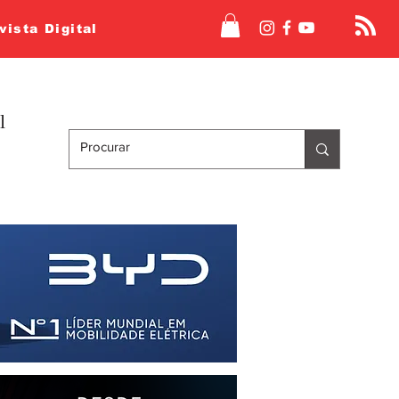
vista Digital
l