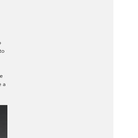
o 
to 
 
e 
 a 