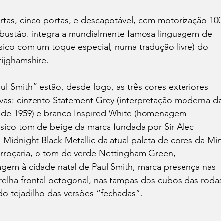
ortas, cinco portas, e descapotável, com motorização 10
bustão, integra a mundialmente famosa linguagem de 
ássico com um toque especial, numa tradução livre) do 
ijghamshire.
aul Smith” estão, desde logo, as três cores exteriores 
sivas: cinzento Statement Grey (interpretação moderna da
n de 1959) e branco Inspired White (homenagem 
sico tom de beige da marca fundada por Sir Alec 
o Midnight Black Metallic da atual paleta de cores da Min
roçaria, o tom de verde Nottingham Green, 
em à cidade natal de Paul Smith, marca presença nas 
grelha frontal octogonal, nas tampas dos cubos das roda
do tejadilho das versões “fechadas”.