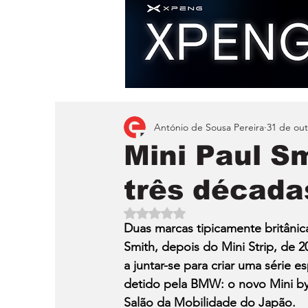
António de Sousa Pereira
31 de out
Mini Paul Sm
três década
Avaliado com NaN de 5 estrelas.
Duas marcas tipicamente britânica
Smith, depois do Mini Strip, de 2
a juntar-se para criar uma série
detido pela BMW: o novo Mini by
Salão da Mobilidade do Japão.