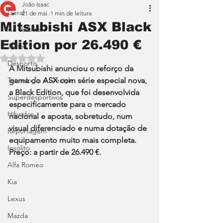
João Isaac
Geral
21 de mai.
1 min de leitura
Mitsubishi ASX Black
Ao Volante
Edition por 26.490 €
Teste
Avaliado com NaN de 5 estrelas.
Desporto
A Mitsubishi anunciou o reforço da 
Tecnologia e Lifestyle
gama do ASX com série especial nova, 
a Black Edition, que foi desenvolvida 
Superdesportivos
especificamente para o mercado 
Híbridos
nacional e aposta, sobretudo, num 
visual diferenciado e numa dotação de 
Reportagem
equipamento muito mais completa. 
Insólito
Preço: a partir de 26.490 €.
Alfa Romeo
Kia
Lexus
Mazda