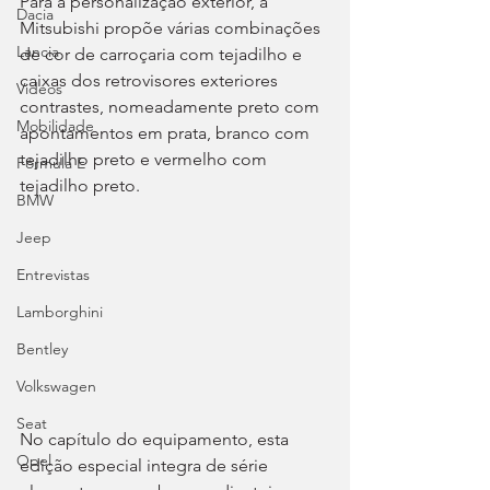
Para a personalização exterior, a 
Dacia
Mitsubishi propõe várias combinações 
Lancia
de cor de carroçaria com tejadilho e 
caixas dos retrovisores exteriores 
Videos
contrastes, nomeadamente preto com 
Mobilidade
apontamentos em prata, branco com 
tejadilho preto e vermelho com 
Fórmula E
tejadilho preto.
BMW
Jeep
Entrevistas
Lamborghini
Bentley
Volkswagen
Seat
No capítulo do equipamento, esta 
Opel
edição especial integra de série 