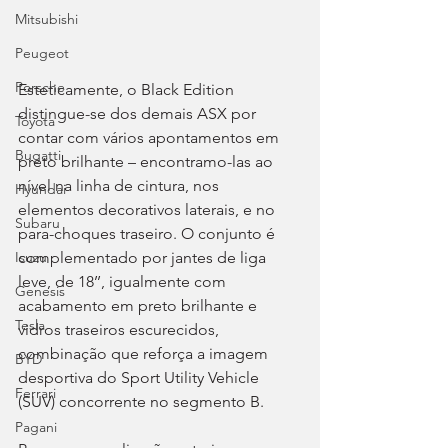
Mitsubishi
Peugeot
Porsche
Esteticamente, o Black Edition 
distingue-se dos demais ASX por 
Toyota
contar com vários apontamentos em 
Bugatti
preto brilhante – encontramo-las ao 
nível na linha de cintura, nos 
Hyundai
elementos decorativos laterais, e no 
Subaru
para-choques traseiro. O conjunto é 
Isuzu
complementado por jantes de liga 
leve, de 18’’, igualmente com 
Genesis
acabamento em preto brilhante e 
Tesla
vidros traseiros escurecidos, 
combinação que reforça a imagem 
BYD
desportiva do Sport Utility Vehicle 
Ferrari
(SUV) concorrente no segmento B.
Pagani