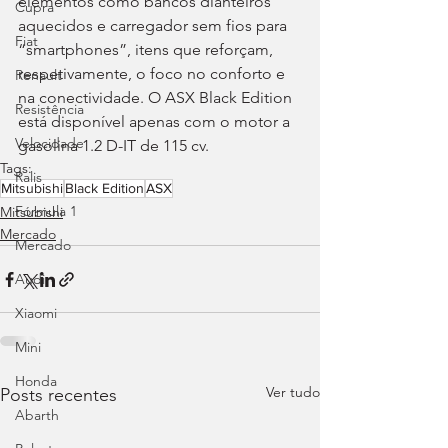
elementos como bancos dianteiros 
Cupra
aquecidos e carregador sem fios para 
Fiat
“smartphones”, itens que reforçam, 
respetivamente, o foco no conforto e 
Renault
na conectividade. O ASX Black Edition 
Resistência
está disponível apenas com o motor a 
Velocidade
gasolina 1.2 D-IT de 115 cv.
Tags:
Ralis
Mitsubishi
Black Edition
ASX
Fórmula 1
Mitsubishi
Mercado
Mercado
Audi
Xiaomi
Mini
Honda
Ver tudo
Posts recentes
Abarth