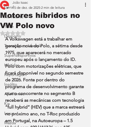
João Isaac
Geral
15 de dez. de 2025
2 min de leitura
Motores híbridos no
Ao Volante
VW Polo novo
Teste
Avaliado com NaN de 5 estrelas.
Desporto
A Volkswagen está a trabalhar em 
Tecnologia e Lifestyle
geração nova do Polo, a sétima desde 
1975, que aparecerá no mercado 
Superdesportivos
europeu após o lançamento do ID. 
Híbridos
Polo com motorizações elétricas, que 
ficará disponível no segundo semestre 
Reportagem
de 2026. Fonte por dentro do 
Insólito
programa de desenvolvimento garante 
que o concorrente no segmento B 
Alfa Romeo
receberá as mecânicas com tecnologia 
Kia
“full hybrid” (HEV) que a marca estreará 
Lexus
no próximo ano, no T-Roc produzido 
em Portugal, na Autoeuropa – 1.5 
Mazda