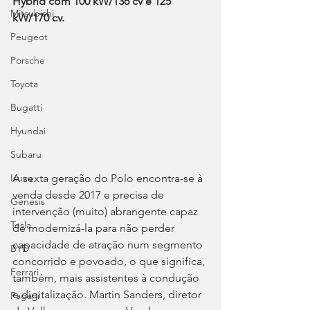
Hybrid com 100 kW/136 cv e 125 
Mitsubishi
kW/170 cv.
Peugeot
Porsche
Toyota
Bugatti
Hyundai
Subaru
A sexta geração do Polo encontra-se à 
Isuzu
venda desde 2017 e precisa de 
Genesis
intervenção (muito) abrangente capaz 
Tesla
de modernizá-la para não perder 
capacidade de atração num segmento 
BYD
concorrido e povoado, o que significa, 
Ferrari
também, mais assistentes à condução 
e digitalização. Martin Sanders, diretor 
Pagani