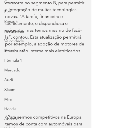
Cupra
concorre no segmento B, para permitir 
a integração de muitas tecnologias 
Fiat
novas. “A tarefa, financeira e 
Renault
tecnicamente, é dispendiosa e 
exigente, mas temos mesmo de fazê-
Resistência
la”, contou. Esta atualização permitirá, 
Velocidade
por exemplo, a adoção de motores de 
combustão interna mais eletrificados.
Ralis
Fórmula 1
Mercado
Audi
Xiaomi
Mini
Honda
“Para sermos competitivos na Europa, 
Abarth
temos de conta com automóveis para 