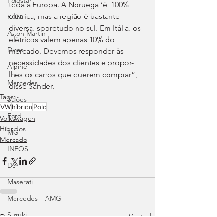
Polestar
toda a Europa. A Noruega ‘é’ 100% 
elétrica, mas a região é bastante 
KGM
diversa, sobretudo no sul. Em Itália, os 
Aston Martin
elétricos valem apenas 10% do 
Dicas
mercado. Devemos responder às 
necessidades dos clientes e propor-
Alpine
lhes os carros que querem comprar”, 
Mercedes
disse Sander.
Tags:
Salões
VW
híbrido
Polo
Ford
Volkswagen
Híbridos
MG
Mercado
INEOS
DS
Maserati
Mercedes – AMG
Suzuki
Ver tudo