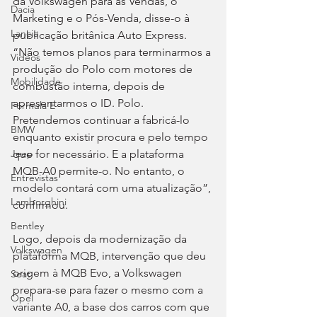
da Volkswagen para as Vendas, o 
Dacia
Marketing e o Pós-Venda, disse-o à 
Lancia
publicação britânica Auto Express. 
“Não temos planos para terminarmos a 
Videos
produção do Polo com motores de 
Mobilidade
combustão interna, depois de 
apresentarmos o ID. Polo. 
Fórmula E
Pretendemos continuar a fabricá-lo 
BMW
enquanto existir procura e pelo tempo 
que for necessário. E a plataforma 
Jeep
MQB-A0 permite-o. No entanto, o 
Entrevistas
modelo contará com uma atualização”, 
Lamborghini
confirmou.
Bentley
Logo, depois da modernização da 
Volkswagen
plataforma MQB, intervenção que deu 
origem à MQB Evo, a Volkswagen 
Seat
prepara-se para fazer o mesmo com a 
Opel
variante A0, a base dos carros com que 