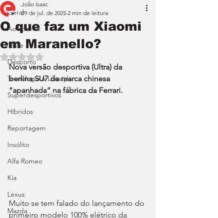
João Isaac
Geral
29 de jul. de 2025
2 min de leitura
O que faz um Xiaomi
Ao Volante
em Maranello?
Teste
Avaliado com NaN de 5 estrelas.
Desporto
Nova versão desportiva (Ultra) da 
Tecnologia e Lifestyle
berlina SU7 da marca chinesa 
“apanhada” na fábrica da Ferrari.
Superdesportivos
Híbridos
Reportagem
Insólito
Alfa Romeo
Kia
Lexus
Muito se tem falado do lançamento do 
Mazda
primeiro modelo 100% elétrico da 