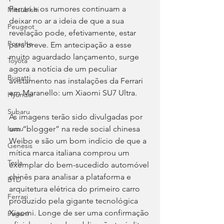
Ferrari e os rumores continuam a 
Mitsubishi
deixar no ar a ideia de que a sua 
Peugeot
revelação pode, efetivamente, estar 
Porsche
para breve. Em antecipação a esse 
muito aguardado lançamento, surge 
Toyota
agora a notícia de um peculiar 
Bugatti
avistamento nas instalações da Ferrari 
em Maranello: um Xiaomi SU7 Ultra.
Hyundai
Subaru
As imagens terão sido divulgadas por 
um “blogger” na rede social chinesa 
Isuzu
Weibo e são um bom indício de que a 
Genesis
mítica marca italiana comprou um 
Tesla
exemplar do bem-sucedido automóvel 
chinês para analisar a plataforma e 
BYD
arquitetura elétrica do primeiro carro 
Ferrari
produzido pela gigante tecnológica 
Xiaomi. Longe de ser uma confirmação 
Pagani