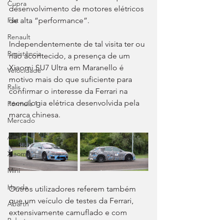
Cupra
desenvolvimento de motores elétricos 
Fiat
de alta “performance”.
Renault
Independentemente de tal visita ter ou 
Resistência
não acontecido, a presença de um 
Xiaomi SU7 Ultra em Maranello é 
Velocidade
motivo mais do que suficiente para 
Ralis
confirmar o interesse da Ferrari na 
tecnologia elétrica desenvolvida pela 
Fórmula 1
marca chinesa.
Mercado
Audi
Xiaomi
Mini
Honda
Outros utilizadores referem também 
que um veículo de testes da Ferrari, 
Abarth
extensivamente camuflado e com 