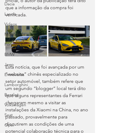
oficial, o autor da publicação terá dito 
Dacia
que a informação da compra foi 
Lancia
verificada.
Videos
Mobilidade
Fórmula E
BMW
Jeep
Esta notícia, que foi avançada por um 
“website” chinês especializado no 
Entrevistas
setor automóvel, também refere que 
Lamborghini
um segundo “blogger” local terá dito 
Bentley
que alguns representantes da Ferrari 
chegaram mesmo a visitar as 
Volkswagen
instalações da Xiaomi na China, no ano 
Seat
passado, provavelmente para 
discutirem as condições de uma 
Opel
potencial colaboração técnica para o 