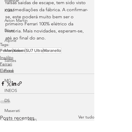
Polestar
falsas saídas de escape, tem sido visto 
nas imediações da fábrica. A confirmar-
KGM
se, este poderá muito bem ser o 
Aston Martin
primeiro Ferrari 100% elétrico da 
Dicas
história. Mais novidades, esperam-se, 
até ao final do ano.
Alpine
Tags:
Mercedes
Ferrari
Xiaomi
SU7 Ultra
Maranello
Insólito
Salões
Ferrari
Elétrico
Ford
MG
INEOS
DS
Maserati
Ver tudo
Posts recentes
Mercedes – AMG
Suzuki