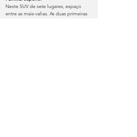
Neste SUV de sete lugares, espaço 
entre as mais-valias. As duas primeiras 
filas são bastante amplas, embora 
sobressaia, naturalmente, a amplitude 
disponível na segunda, cujos bancos 
permitem a regulação longitudinal 
(assentam em calhas), o que permite 
optar entre mais capacidade de carga 
ou mais liberdade de movimentos para 
as pernas dos passageiros, incluindo 
dos que ocupam os dois lugares 
suplementares disponíveis na terceira 
fila. Dispensando-os, arrumamo-los no 
piso da mala. Estes bancos podem 
transportar dois adultos de estatura 
média com algum conforto.
Esta característica faz com que o 5008 