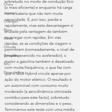
sobretudo no modo de condução Eco 
Chery
(o mais eficiente) e enquanto há carga 
Jaecoo
numa bateria que não tem muita 
capacidade. E, por isso, perde-a 
Changan
rapidamente, mas esta desvantagem é 
Ebro
anulada pela vantagem de também 
recarregar com rapidez. Em vias 
Geely
rápidas, se as condições de viagem o 
Omoda
permitirem (nomeadamente, o nível de 
pressão exercido no acelerador), o 
Dongfeng
motor a gasolina também é desativado 
NIO
com muita frequência, o que faz com 
Fórmula 3
que o 5008 Hybrid circule apenas por 
ação do motor elétrico. O resultado é 
um automóvel com consumo muito 
moderado (a aerodinâmica otimizada 
contribui para este facto), sobretudo 
considerando as dimensões e o peso. 
Terminámos este teste com uma média 