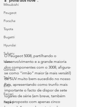
a “prova dos nove”.
Mitsubishi
Peugeot
Porsche
Toyota
Bugatti
Hyundai
Subaru
O Peugeot 5008, partilhando o 
desenvolvimento e a grande maioria 
Isuzu
dos componentes com o 3008, afigura-
Genesis
se como “irmão” maior (e mais versátil) 
Tesla
de SUV muito bem-sucedido no nosso 
País, apresentando como trunfo mais 
BYD
importante o facto de dispor de sete 
Ferrari
lugares de série (em breve, também 
será proposto com apenas cinco 
Pagani