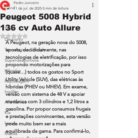
Pedro Junceiro
Geral
11 de jul. de 2025
5 min de leitura
Peugeot 5008 Hybrid
Ao Volante
136 cv Auto Allure
Teste
Avaliado com NaN de 5 estrelas.
Desporto
A Peugeot, na geração nova do 5008, 
Tecnologia e Lifestyle
aposta, decididamente, nas 
tecnologias de eletrificação, por isso 
Superdesportivos
propondo motorizações para 
Híbridos
(quase…) todos os gostos no Sport 
Utility Vehicle (SUV), das elétricas às 
Reportagem
híbridas (PHEV ou MHEV). Em exame, 
Insólito
versão com sistema de 48 V a apoiar 
mecânica com 3 cilindros e 1,2 litros a 
Alfa Romeo
gasolina. Por propor consumos frugais 
Kia
e prestações convincentes, esta versão 
Lexus
pode muito bem ser a mais 
equilibrada da gama. Para confirmá-lo, 
Mazda