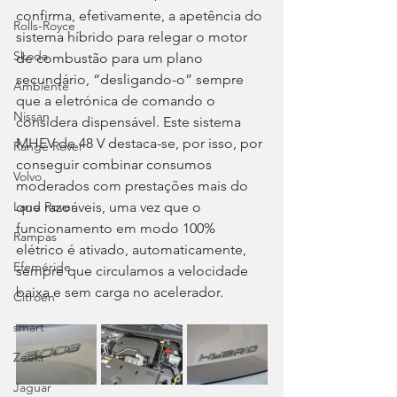
confirma, efetivamente, a apetência do 
Rolls-Royce
sistema híbrido para relegar o motor 
Skoda
de combustão para um plano 
secundário, “desligando-o” sempre 
Ambiente
que a eletrónica de comando o 
Nissan
considera dispensável. Este sistema 
MHEV de 48 V destaca-se, por isso, por 
Range Rover
conseguir combinar consumos 
Volvo
moderados com prestações mais do 
que razoáveis, uma vez que o 
Land Rover
funcionamento em modo 100% 
Rampas
elétrico é ativado, automaticamente, 
Efeméride
sempre que circulamos a velocidade 
baixa e sem carga no acelerador.
Citroën
smart
Zeekr
Jaguar