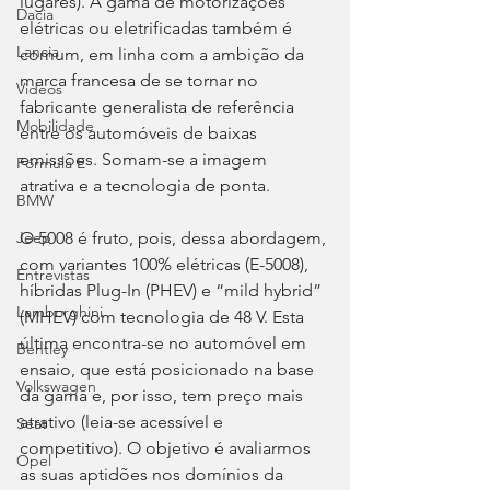
lugares). A gama de motorizações 
Dacia
elétricas ou eletrificadas também é 
Lancia
comum, em linha com a ambição da 
marca francesa de se tornar no 
Videos
fabricante generalista de referência 
Mobilidade
entre os automóveis de baixas 
emissões. Somam-se a imagem 
Fórmula E
atrativa e a tecnologia de ponta.
BMW
O 5008 é fruto, pois, dessa abordagem, 
Jeep
com variantes 100% elétricas (E-5008), 
Entrevistas
híbridas Plug-In (PHEV) e “mild hybrid” 
Lamborghini
(MHEV) com tecnologia de 48 V. Esta 
última encontra-se no automóvel em 
Bentley
ensaio, que está posicionado na base 
Volkswagen
da gama e, por isso, tem preço mais 
atrativo (leia-se acessível e 
Seat
competitivo). O objetivo é avaliarmos 
Opel
as suas aptidões nos domínios da 