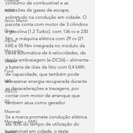
Polestar
consumo de combustível e as 
emissões de gases de escape, 
KGM
sobretudo na condução em cidade. O 
Aston Martin
pacote conta com motor de 3 cilindros 
Dicas
a gasolina (1.2 Turbo), com 136 cv e 230 
Nm, e máquina elétrica com 29 cv (21 
Alpine
kW) e 55 Nm integrada no módulo da 
Mercedes
caixa automática de 6 velocidades, de 
dupla embraiagem (e-DCS6) – alimenta-
Salões
a bateria de iões de lítio com 0,4 kWh 
Ford
de capacidade, que também pode 
armazenar energia recuperada durante 
MG
as desacelerações e travagens, por 
INEOS
contar com motor de arranque que 
DS
também atua como gerador.
Maserati
Se a marca promete condução elétrica 
Mercedes – AMG
até 50% do tempo de utilização do 
automóvel em cidade, o teste 
Suzuki