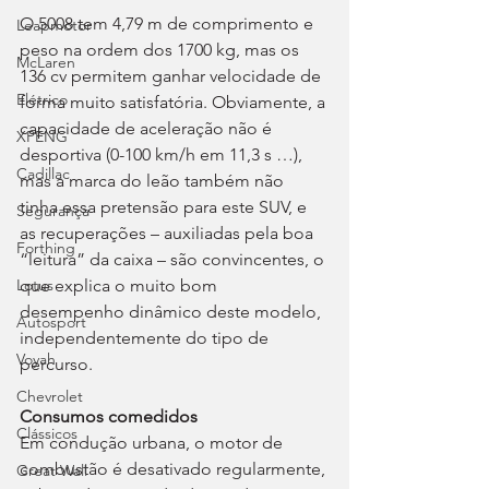
O 5008 tem 4,79 m de comprimento e 
Leapmotor
peso na ordem dos 1700 kg, mas os 
McLaren
136 cv permitem ganhar velocidade de 
Elétrico
forma muito satisfatória. Obviamente, a 
capacidade de aceleração não é 
XPENG
desportiva (0-100 km/h em 11,3 s …), 
Cadillac
mas a marca do leão também não 
tinha essa pretensão para este SUV, e 
Segurança
as recuperações – auxiliadas pela boa 
Forthing
“leitura” da caixa – são convincentes, o 
que explica o muito bom 
Lotus
desempenho dinâmico deste modelo, 
Autosport
independentemente do tipo de 
Voyah
percurso.
Chevrolet
Consumos comedidos
Clássicos
Em condução urbana, o motor de 
combustão é desativado regularmente, 
Great Wall