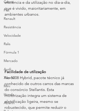
Cupra
eficiência e da utilização no dia-a-dia, 
que é vivido, maioritariamente, em 
Fiat
ambientes urbanos.
Renault
Resistência
Velocidade
Ralis
Fórmula 1
Mercado
Audi
Facilidade de utilização
No 5008 Hybrid, pacote técnico já 
Xiaomi
conhecido de outros carros das marcas 
Mini
do consórcio Stellantis. Esta 
Honda
motorização integra um sistema de 
eletrificação ligeira, mesmo se 
Abarth
robustecido, que permite reduzir o 