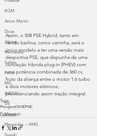
Polestar
KGM
Aston Martin
Dicas
Assim, o 508 PSE Hybrid, tanto em 
Alpine
versão berlina, como carrinha, será o 
único modelo a ter uma versão mais 
Mercedes
desportiva PSE, que dispunha de uma 
Salões
conceção híbrida plug-in (PHEV) com 
uma potência combinada de 360 cv, 
Ford
fruto da aliança entre o motor 1.6 turbo 
MG
e dois motores elétricos, 
INEOS
providenciando assim tração integral.
Tags:
DS
Peugeot
508
PSE
Maserati
Peugeot
Mercedes – AMG
Suzuki