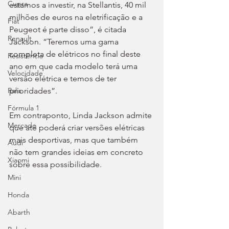
Cupra
estamos a investir, na Stellantis, 40 mil 
milhões de euros na eletrificação e a 
Fiat
Peugeot é parte disso”, é citada 
Renault
Jackson. “Teremos uma gama 
completa de elétricos no final deste 
Resistência
ano em que cada modelo terá uma 
Velocidade
versão elétrica e temos de ter 
prioridades”.
Ralis
Fórmula 1
Em contraponto, Linda Jackson admite 
Mercado
que até poderá criar versões elétricas 
mais desportivas, mas que também 
Audi
não tem grandes ideias em concreto 
Xiaomi
sobre essa possibilidade.
Mini
Honda
Abarth