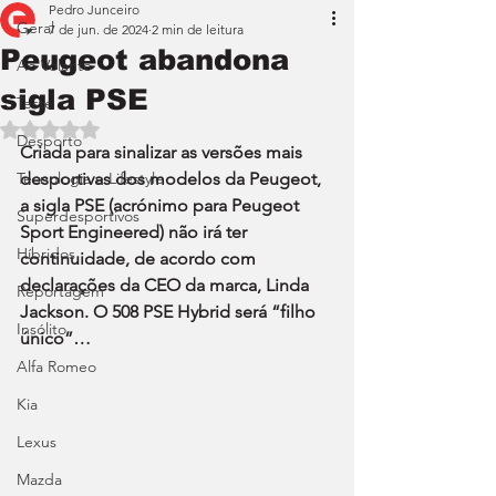
Pedro Junceiro
Geral
7 de jun. de 2024
2 min de leitura
Peugeot abandona
Ao Volante
sigla PSE
Teste
Avaliado com NaN de 5 estrelas.
Desporto
Criada para sinalizar as versões mais 
Tecnologia e Lifestyle
desportivas dos modelos da Peugeot, 
a sigla PSE (acrónimo para Peugeot 
Superdesportivos
Sport Engineered) não irá ter 
Híbridos
continuidade, de acordo com 
declarações da CEO da marca, Linda 
Reportagem
Jackson. O 508 PSE Hybrid será “filho 
Insólito
único”…
Alfa Romeo
Kia
Lexus
Mazda