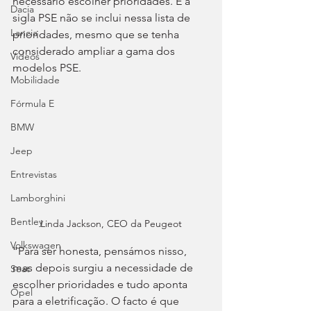
necessário escolher prioridades. E a 
Dacia
sigla PSE não se inclui nessa lista de 
Lancia
prioridades, mesmo que se tenha 
considerado ampliar a gama dos 
Videos
modelos PSE.
Mobilidade
Fórmula E
BMW
Jeep
Entrevistas
Lamborghini
Bentley
Linda Jackson, CEO da Peugeot
Volkswagen
“Para ser honesta, pensámos nisso, 
mas depois surgiu a necessidade de 
Seat
escolher prioridades e tudo aponta 
Opel
para a eletrificação. O facto é que 