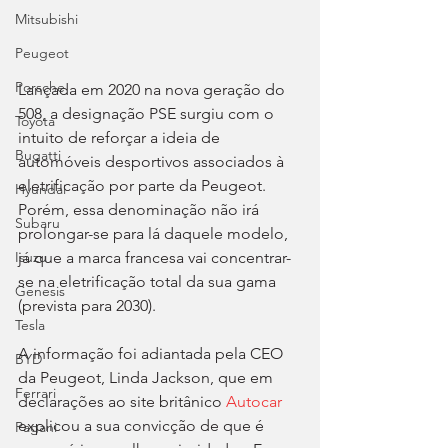
Mitsubishi
Peugeot
Porsche
Lançada em 2020 na nova geração do 
508, a designação PSE surgiu com o 
Toyota
intuito de reforçar a ideia de 
Bugatti
automóveis desportivos associados à 
eletrificação por parte da Peugeot. 
Hyundai
Porém, essa denominação não irá 
Subaru
prolongar-se para lá daquele modelo, 
já que a marca francesa vai concentrar-
Isuzu
se na eletrificação total da sua gama 
Genesis
(prevista para 2030).
Tesla
A informação foi adiantada pela CEO 
BYD
da Peugeot, Linda Jackson, que em 
Ferrari
declarações ao site britânico 
Autocar
explicou a sua convicção de que é 
Pagani