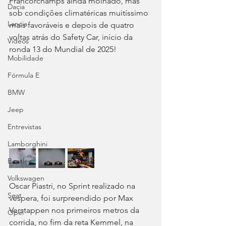
Francorchamps ainda molhado, mas 
Dacia
sob condições climatéricas muitíssimo 
Lancia
mais favoráveis e depois de quatro 
voltas atrás do Safety Car, início da 
Videos
ronda 13 do Mundial de 2025!
Mobilidade
Fórmula E
BMW
Jeep
Entrevistas
Lamborghini
Bentley
Volkswagen
Oscar Piastri, no Sprint realizado na 
Seat
véspera, foi surpreendido por Max 
Verstappen nos primeiros metros da 
Opel
corrida, no fim da reta Kemmel, na 