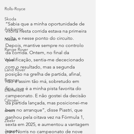
Rolls-Royce
Skoda
“Sabia que a minha oportunidade de 
Ambiente
vitória nesta corrida estava na primeira 
volta, e nesse ponto do circuito. 
Nissan
Depois, mantive sempre no controlo 
Range Rover
da corrida. Ontem, no final da 
qualificação, sentia-me dececionado 
Volvo
com o resultado, mas a segunda 
Land Rover
posição na grelha de partida, afinal, 
Rampas
não é assim tão má, sobretudo em 
Spa, que é a minha pista favorita do 
Efeméride
campeonato. E não gostei da decisão 
Citroën
da partida lançada, mas posicionei-me 
bem no arranque”, disse Piastri, que 
smart
ganhou pela oitava vez na Fórmula 1, 
Zeekr
sexta em 2025, e aumentou a vantagem 
Jaguar
para Norris no campeonato de nove 