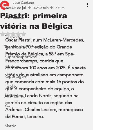
José Caetano
Geral
28 de jul. de 2025
3 min de leitura
Piastri: primeira
Ao Volante
vitória na Bélgica
Teste
Avaliado com NaN de 5 estrelas.
Desporto
Oscar Piastri, num McLaren-Mercedes, 
Tecnologia e Lifestyle
ganhou a 70.ª edição do Grande 
Prémio da Bélgica, a 58.ª em Spa-
Superdesportivos
Francorchamps, corrida que 
Híbridos
comemora 100 anos em 2025. É a sexta 
vitória do australiano em campeonato 
Reportagem
que comanda com mais 16 pontos do 
Insólito
que o companheiro de equipa, o 
britânico Lando Norris, segundo na 
Alfa Romeo
corrida no circuito na região das 
Kia
Ardenas. Charles Leclerc, monegasco 
Lexus
da Ferrari, terceiro.
Mazda