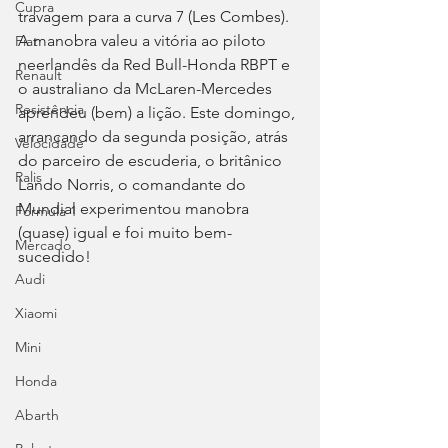
Cupra
travagem para a curva 7 (Les Combes). 
A manobra valeu a vitória ao piloto 
Fiat
neerlandês da Red Bull-Honda RBPT e 
Renault
o australiano da McLaren-Mercedes 
Resistência
aprendeu (bem) a lição. Este domingo, 
arrancando da segunda posição, atrás 
Velocidade
do parceiro de escuderia, o britânico 
Ralis
Lando Norris, o comandante do 
Mundial experimentou manobra 
Fórmula 1
(quase) igual e foi muito bem-
Mercado
sucedido!
Audi
Xiaomi
Mini
Honda
Abarth