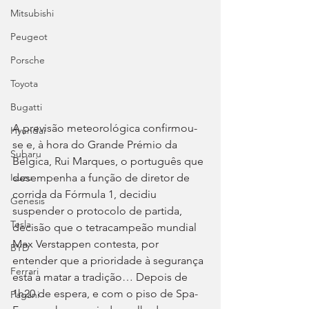
Mitsubishi
Peugeot
Porsche
Toyota
Bugatti
A previsão meteorológica confirmou-
Hyundai
se e, à hora do Grande Prémio da 
Subaru
Bélgica, Rui Marques, o português que 
desempenha a função de diretor de 
Isuzu
corrida da Fórmula 1, decidiu 
Genesis
suspender o protocolo de partida, 
Tesla
decisão que o tetracampeão mundial 
Max Verstappen contesta, por 
BYD
entender que a prioridade à segurança 
Ferrari
está a matar a tradição… Depois de 
1h20 de espera, e com o piso de Spa-
Pagani