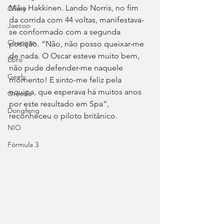
Mika Hakkinen. Lando Norris, no fim 
Chery
da corrida com 44 voltas, manifestava-
Jaecoo
se conformado com a segunda 
Changan
posição. “Não, não posso queixar-me 
de nada. O Oscar esteve muito bem, 
Ebro
não pude defender-me naquele 
Geely
momento! E sinto-me feliz pela 
equipa, que esperava há muitos anos 
Omoda
por este resultado em Spa”, 
Dongfeng
reconheceu o piloto britânico.
NIO
Fórmula 3