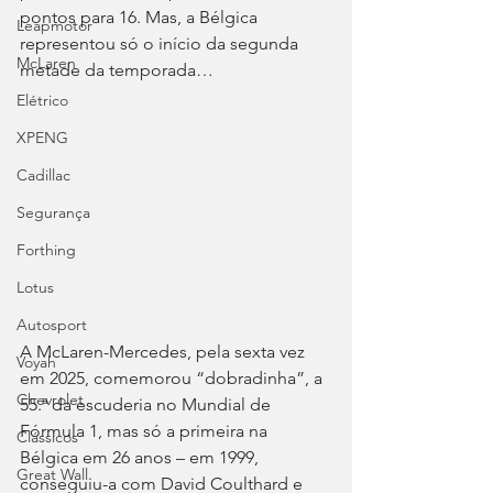
pontos para 16. Mas, a Bélgica 
Leapmotor
representou só o início da segunda 
McLaren
metade da temporada…
Elétrico
XPENG
Cadillac
Segurança
Forthing
Lotus
Autosport
A McLaren-Mercedes, pela sexta vez 
Voyah
em 2025, comemorou “dobradinha”, a 
Chevrolet
55.ª da escuderia no Mundial de 
Fórmula 1, mas só a primeira na 
Clássicos
Bélgica em 26 anos – em 1999, 
Great Wall
conseguiu-a com David Coulthard e 