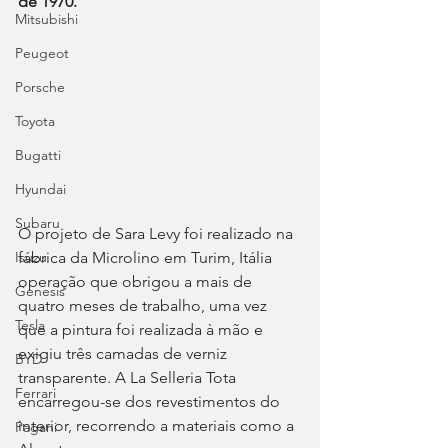
de 1970.
Mitsubishi
Peugeot
Porsche
Toyota
Bugatti
Hyundai
Subaru
O projeto de Sara Levy foi realizado na 
fábrica da Microlino em Turim, Itália 
Isuzu
operação que obrigou a mais de 
Genesis
quatro meses de trabalho, uma vez 
Tesla
que a pintura foi realizada à mão e 
exigiu três camadas de verniz 
BYD
transparente. A La Selleria Tota 
Ferrari
encarregou-se dos revestimentos do 
interior, recorrendo a materiais como a 
Pagani