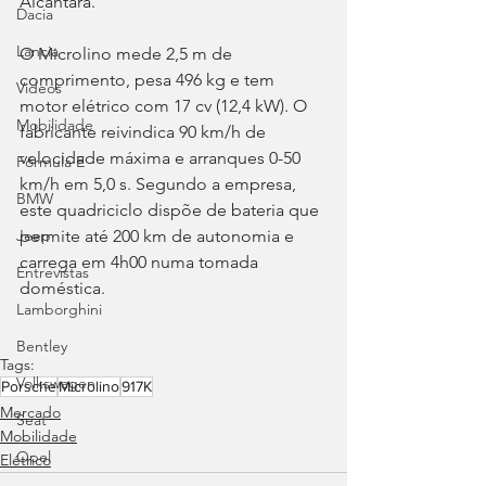
Alcantara.
Dacia
Lancia
O Microlino mede 2,5 m de 
comprimento, pesa 496 kg e tem 
Videos
motor elétrico com 17 cv (12,4 kW). O 
Mobilidade
fabricante reivindica 90 km/h de 
velocidade máxima e arranques 0-50 
Fórmula E
km/h em 5,0 s. Segundo a empresa, 
BMW
este quadriciclo dispõe de bateria que 
permite até 200 km de autonomia e 
Jeep
carrega em 4h00 numa tomada 
Entrevistas
doméstica.
Lamborghini
Bentley
Tags:
Volkswagen
Porsche
Microlino
917K
Mercado
Seat
Mobilidade
Opel
Elétrico