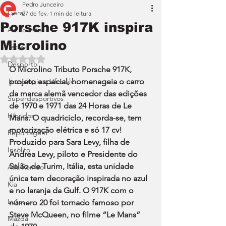
Pedro Junceiro
Geral
27 de fev.
1 min de leitura
Porsche 917K inspira
Ao Volante
Microlino
Teste
Avaliado com NaN de 5 estrelas.
Desporto
O Microlino Tributo Porsche 917K, 
Tecnologia e Lifestyle
projeto especial, homenageia o carro 
da marca alemã vencedor das edições 
Superdesportivos
de 1970 e 1971 das 24 Horas de Le 
Híbridos
Mans. O quadriciclo, recorda-se, tem 
motorização elétrica e só 17 cv! 
Reportagem
Produzido para Sara Levy, filha de 
Insólito
Andrea Levy, piloto e Presidente do 
Salão de Turim, Itália, esta unidade 
Alfa Romeo
única tem decoração inspirada no azul 
Kia
e no laranja da Gulf. O 917K com o 
Lexus
número 20 foi tornado famoso por 
Steve McQueen, no filme “Le Mans” 
Mazda