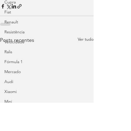
Cupra
Fiat
Renault
Resistência
Ver tudo
Posts recentes
Velocidade
Ralis
Fórmula 1
Mercado
Audi
Xiaomi
Mini
Honda
Abarth