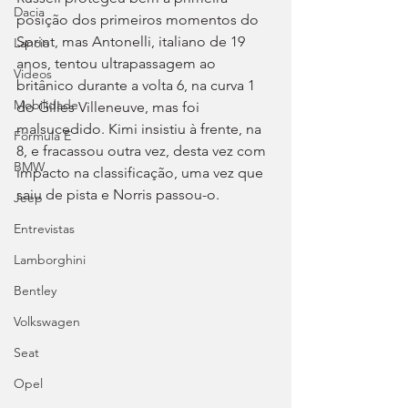
Dacia
posição dos primeiros momentos do 
Sprint, mas Antonelli, italiano de 19 
Lancia
anos, tentou ultrapassagem ao 
Videos
britânico durante a volta 6, na curva 1 
Mobilidade
do Gilles Villeneuve, mas foi 
malsucedido. Kimi insistiu à frente, na 
Fórmula E
8, e fracassou outra vez, desta vez com 
BMW
impacto na classificação, uma vez que 
saiu de pista e Norris passou-o.
Jeep
Entrevistas
Lamborghini
Bentley
Volkswagen
Seat
Opel