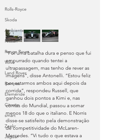
Rolls-Royce
Skoda
Ambiente
Nissan
Range Rover
“Foi uma batalha dura e penso que fui 
empurrado quando tentei a 
Volvo
ultrapassagem, mas tenho de rever as 
Land Rover
imagens”, disse Antonelli. “Estou feliz 
por estarmos ambos aqui depois da 
Rampas
corrida”, respondeu Russell, que 
Efeméride
ganhou dois pontos a Kimi e, nas 
Citroën
contas do Mundial, passou a somar 
menos 18 do que o italiano. E Norris 
smart
disse-se satisfeito pela demonstração 
Zeekr
de competitividade do McLaren-
Mercedes. “Vi tudo o que estava a 
Jaguar