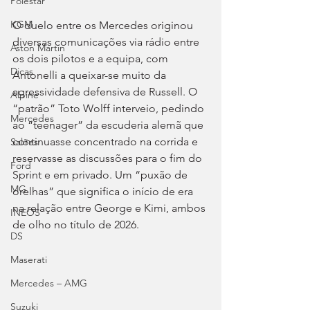
Polestar
KGM
O duelo entre os Mercedes originou 
diversas comunicações via rádio entre 
Aston Martin
os dois pilotos e a equipa, com 
Dicas
Antonelli a queixar-se muito da 
agressividade defensiva de Russell. O 
Alpine
“patrão” Toto Wolff interveio, pedindo 
Mercedes
ao “teenager” da escuderia alemã que 
continuasse concentrado na corrida e 
Salões
reservasse as discussões para o fim do 
Ford
Sprint e em privado. Um “puxão de 
MG
orelhas” que significa o início de era 
na relação entre George e Kimi, ambos 
INEOS
de olho no título de 2026.
DS
Maserati
Mercedes – AMG
Suzuki