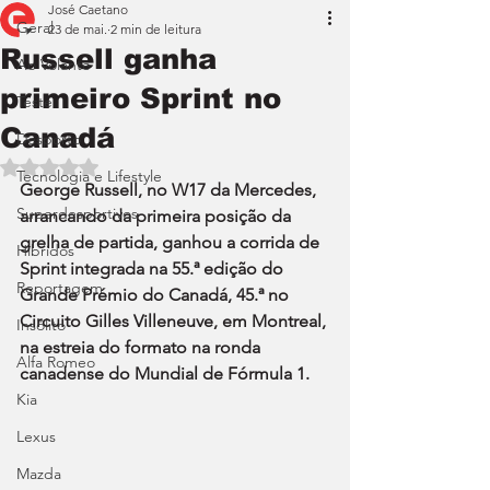
José Caetano
Geral
23 de mai.
2 min de leitura
Russell ganha
Ao Volante
primeiro Sprint no
Teste
Canadá
Desporto
Avaliado com NaN de 5 estrelas.
Tecnologia e Lifestyle
George Russell, no W17 da Mercedes, 
Superdesportivos
arrancando da primeira posição da 
grelha de partida, ganhou a corrida de 
Híbridos
Sprint integrada na 55.ª edição do 
Reportagem
Grande Prémio do Canadá, 45.ª no 
Circuito Gilles Villeneuve, em Montreal, 
Insólito
na estreia do formato na ronda 
Alfa Romeo
canadense do Mundial de Fórmula 1.
Kia
Lexus
Mazda