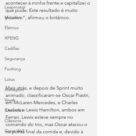
acontecer à minha frente e capitalizei o 
Leapmotor
que pude. Este resultado é muito 
McLaren
positivo”, afirmou o britânico.
Elétrico
XPENG
Cadillac
Segurança
Forthing
Lotus
Mais atrás, e depois de Sprint muito 
Autosport
animado, classificaram-se Oscar Piastri, 
Voyah
em McLaren-Mercedes, e Charles 
Leclerc e Lewis Hamilton, ambos em 
Chevrolet
Ferrari. Lewis esteve sempre no 
Clássicos
comando do trio, mas Oscar atacou-o 
Great Wall
na ponta final da corrida e, devido à 