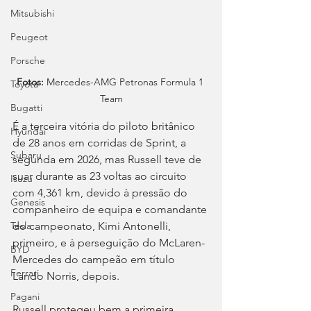
Mitsubishi
Peugeot
Porsche
Fotos:
 Mercedes-AMG Petronas Formula 1 
Toyota
Team
Bugatti
É a terceira vitória do piloto britânico 
Hyundai
de 28 anos em corridas de Sprint, a 
Subaru
segunda em 2026, mas Russell teve de 
suar durante as 23 voltas ao circuito 
Isuzu
com 4,361 km, devido à pressão do 
Genesis
companheiro de equipa e comandante 
do campeonato, Kimi Antonelli, 
Tesla
primeiro, e à perseguição do McLaren-
BYD
Mercedes do campeão em título 
Ferrari
Lando Norris, depois.
Pagani
Russell protegeu bem a primeira 