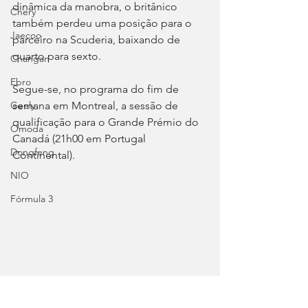
dinâmica da manobra, o britânico 
Chery
também perdeu uma posição para o 
Jaecoo
parceiro na Scuderia, baixando de 
quarto para sexto.
Changan
Ebro
Segue-se, no programa do fim de 
semana em Montreal, a sessão de 
Geely
qualificação para o Grande Prémio do 
Omoda
Canadá (21h00 em Portugal 
Dongfeng
Continental).
NIO
Fórmula 3