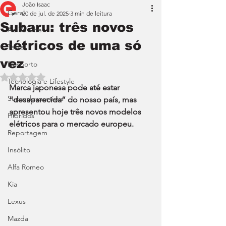
João Isaac
Geral
20 de jul. de 2025
3 min de leitura
Subaru: três novos
Ao Volante
elétricos de uma só
Teste
vez
Desporto
Avaliado com NaN de 5 estrelas.
Tecnologia e Lifestyle
Marca japonesa pode até estar 
Superdesportivos
“desaparecida” do nosso país, mas 
apresentou hoje três novos modelos 
Híbridos
elétricos para o mercado europeu.
Reportagem
Insólito
Alfa Romeo
Kia
Lexus
Mazda