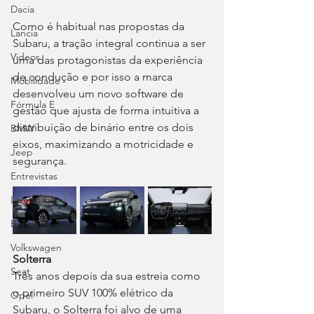
Dacia
Como é habitual nas propostas da 
Lancia
Subaru, a tração integral continua a ser 
Videos
uma das protagonistas da experiência 
de condução e por isso a marca 
Mobilidade
desenvolveu um novo software de 
Fórmula E
gestão que ajusta de forma intuitiva a 
distribuição de binário entre os dois 
BMW
eixos, maximizando a motricidade e 
Jeep
segurança.
Entrevistas
Lamborghini
Bentley
Volkswagen
Solterra
Seat
Três anos depois da sua estreia como 
o primeiro SUV 100% elétrico da 
Opel
Subaru, o Solterra foi alvo de uma 