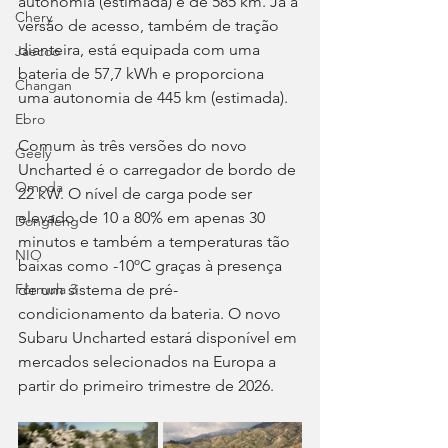
autonomia (estimada) é de 585 km. Já a 
Chery
versão de acesso, também de tração 
dianteira, está equipada com uma 
Jaecoo
bateria de 57,7 kWh e proporciona 
Changan
uma autonomia de 445 km (estimada).
Ebro
Comum às três versões do novo 
Geely
Uncharted é o carregador de bordo de 
Omoda
22 kW. O nível de carga pode ser 
elevado de 10 a 80% em apenas 30 
Dongfeng
minutos e também a temperaturas tão 
NIO
baixas como -10ºC graças à presença 
Fórmula 3
de um sistema de pré-
condicionamento da bateria. O novo 
Subaru Uncharted estará disponível em 
mercados selecionados na Europa a 
partir do primeiro trimestre de 2026.