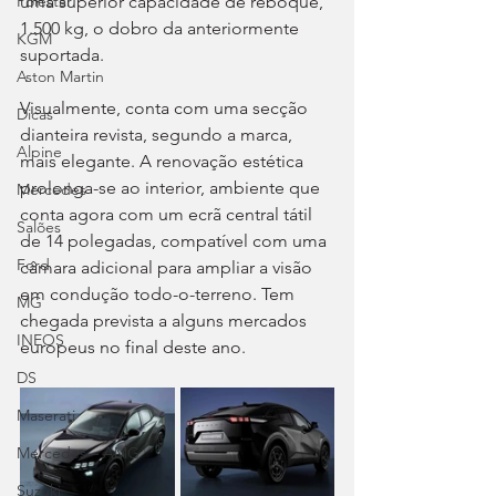
uma superior capacidade de reboque, 
Polestar
1.500 kg, o dobro da anteriormente 
KGM
suportada.
Aston Martin
Visualmente, conta com uma secção 
Dicas
dianteira revista, segundo a marca, 
Alpine
mais elegante. A renovação estética 
prolonga-se ao interior, ambiente que 
Mercedes
conta agora com um ecrã central tátil 
Salões
de 14 polegadas, compatível com uma 
Ford
câmara adicional para ampliar a visão 
em condução todo-o-terreno. Tem 
MG
chegada prevista a alguns mercados 
INEOS
europeus no final deste ano.
DS
Maserati
Mercedes – AMG
Suzuki