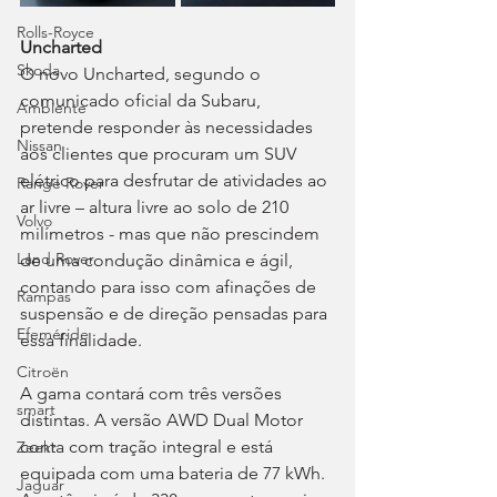
Rolls-Royce
Uncharted
Skoda
O novo Uncharted, segundo o 
comunicado oficial da Subaru, 
Ambiente
pretende responder às necessidades 
Nissan
aos clientes que procuram um SUV 
elétrico para desfrutar de atividades ao 
Range Rover
ar livre – altura livre ao solo de 210 
Volvo
milímetros - mas que não prescindem 
Land Rover
de uma condução dinâmica e ágil, 
contando para isso com afinações de 
Rampas
suspensão e de direção pensadas para 
Efeméride
essa finalidade.
Citroën
A gama contará com três versões 
smart
distintas. A versão AWD Dual Motor 
conta com tração integral e está 
Zeekr
equipada com uma bateria de 77 kWh. 
Jaguar