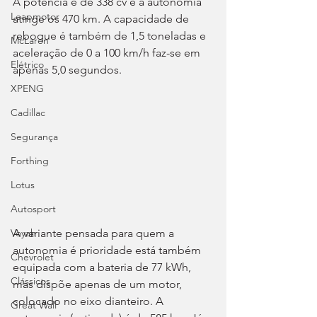
A potência é de 338 cv e a autonomia 
Leapmotor
atinge os 470 km. A capacidade de 
reboque é também de 1,5 toneladas e 
McLaren
aceleração de 0 a 100 km/h faz-se em 
Elétrico
apenas 5,0 segundos.
XPENG
Cadillac
Segurança
Forthing
Lotus
Autosport
Voyah
A variante pensada para quem a 
autonomia é prioridade está também 
Chevrolet
equipada com a bateria de 77 kWh, 
Clássicos
mas dispõe apenas de um motor, 
colocado no eixo dianteiro. A 
Great Wall