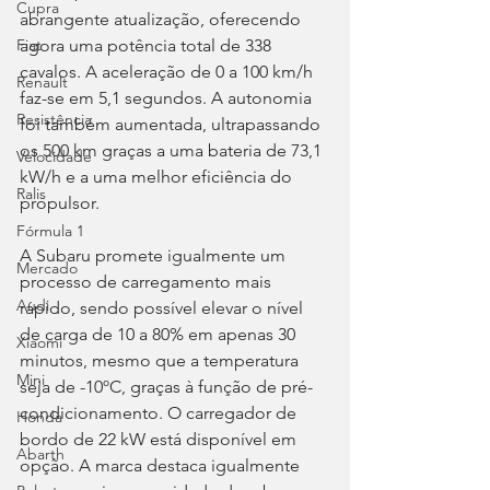
Cupra
abrangente atualização, oferecendo 
agora uma potência total de 338 
Fiat
cavalos. A aceleração de 0 a 100 km/h 
Renault
faz-se em 5,1 segundos. A autonomia 
Resistência
foi também aumentada, ultrapassando 
os 500 km graças a uma bateria de 73,1 
Velocidade
kW/h e a uma melhor eficiência do 
Ralis
propulsor.
Fórmula 1
A Subaru promete igualmente um 
Mercado
processo de carregamento mais 
Audi
rápido, sendo possível elevar o nível 
de carga de 10 a 80% em apenas 30 
Xiaomi
minutos, mesmo que a temperatura 
Mini
seja de -10ºC, graças à função de pré-
condicionamento. O carregador de 
Honda
bordo de 22 kW está disponível em 
Abarth
opção. A marca destaca igualmente 