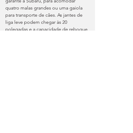
garante a Subaru, para acomodar 
quatro malas grandes ou uma gaiola 
para transporte de cães. As jantes de 
liga leve podem chegar às 20 
polegadas e a capacidade de reboque 
máxima é também de 1.500 kg.
O seu estilo aventureiro esconde uma 
bateria de 74,7 kWh e uma potência 
combinada de 375 cv. A aceleração de 
0 a 100 km/h faz-se em apenas 4,4 