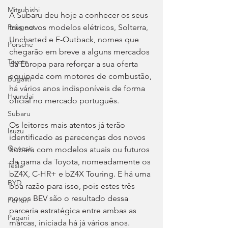
Mitsubishi
A Subaru deu hoje a conhecer os seus 
três novos modelos elétricos, Solterra, 
Peugeot
Uncharted e E-Outback, nomes que 
Porsche
chegarão em breve a alguns mercados 
Toyota
da Europa para reforçar a sua oferta 
equipada com motores de combustão, 
Bugatti
há vários anos indisponíveis de forma 
Hyundai
oficial no mercado português.
Subaru
Os leitores mais atentos já terão 
Isuzu
identificado as parecenças dos novos 
Genesis
Subaru com modelos atuais ou futuros 
da gama da Toyota, nomeadamente os 
Tesla
bZ4X, C-HR+ e bZ4X Touring. E há uma 
BYD
boa razão para isso, pois estes três 
novos BEV são o resultado dessa 
Ferrari
parceria estratégica entre ambas as 
Pagani
marcas, iniciada há já vários anos.