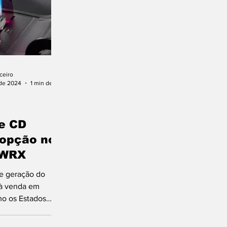
ceiro
 de 2024
1 min de leitura
de CD
 opção no
 WRX
e geração do
à venda em
o os Estados
apão, permite ao
ar por um leitor