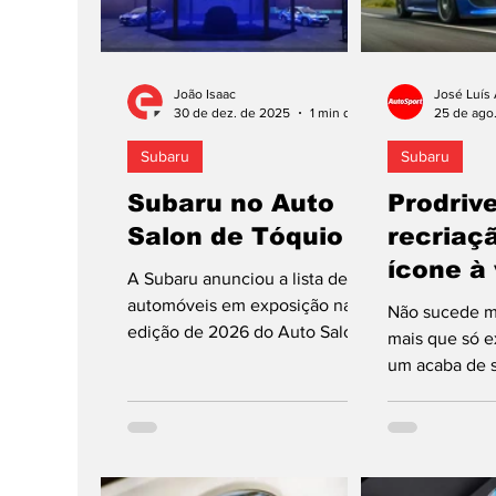
João Isaac
José Luís
30 de dez. de 2025
1 min de leitura
25 de ago
Subaru
Subaru
Subaru no Auto
Prodriv
Salon de Tóquio
recriaç
ícone à
A Subaru anunciou a lista de
automóveis em exposição na
Não sucede mu
edição de 2026 do Auto Salon
mais que só e
de Tóquio, a 9, 10 e 11 de
um acaba de s
janeiro, na Makuhari Messe de
Prodrive P25
Chiba, um subúrbio da capital
homenagem a
do Japão. A marca nipónica
Colin...
garante a presença de seis
novidades, todas orientadas