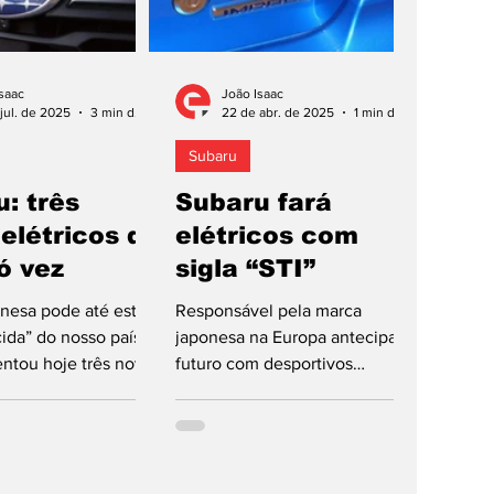
saac
João Isaac
jul. de 2025
3 min de leitura
22 de abr. de 2025
1 min de leitura
Subaru
: três
Subaru fará
elétricos de
elétricos com
ó vez
sigla “STI”
nesa pode até estar
Responsável pela marca
ida” do nosso país,
japonesa na Europa antecipa
ntou hoje três novos
futuro com desportivos
étricos para o
elétricos associados à mítica
ropeu. A...
sigla. A Subaru poderá estar a...