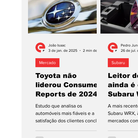
para o prazer de condução e as
“performances”. A Subaru,
neste Auto Salon, contará com
a participação da divisão de
competição alta “performance”
STI (acrónimo de Subaru
João Isaac
Pedro Jun
Tecnica International). Entre os
3 de jan. de 2025
2 min de leitura
26 de jul.
carros de estrada no ce
Mercado
Subaru
Toyota não
Leitor 
liderou Consumer
ainda é
Reports de 2024
Subaru
Estudo que analisa os
A mais recent
automóveis mais fiáveis e a
Subaru WRX, 
satisfação dos clientes concluiu
mercados com
que há outra marca japonesa a
Unidos ou o J
liderar. Todos os anos,...
comprador opt