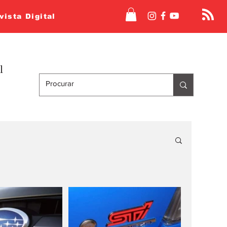
vista Digital
l