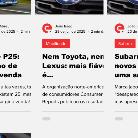
 Abreu
João Isaac
João I
. de 2025
2 min de leitura
28 de jul. de 2025
2 min de leitura
20 de 
Mobilidade
Subaru
e P25:
Nem Toyota, nem
Subaru
ão de
Lexus: mais fiável
novos 
 venda
é...
uma s
itas vezes, tanto
A organização norte-americana
Marca japo
xistem 25, mas
de consumidores Consumer
“desaparec
urgir à venda! O
Reports publicou os resultados
mas aprese
 é uma
do estudo mais recente da
modelos el
o legado de
fiabilidade dos...
mercado eu