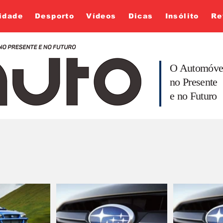
idade
Desporto
Vídeos
Dicas
Insólito
Re
O Automóve
no Presente
e no Futuro