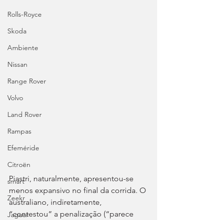
Rolls-Royce
Skoda
Ambiente
Nissan
Range Rover
Volvo
Land Rover
Rampas
Efeméride
Citroën
Piastri, naturalmente, apresentou-se 
smart
menos expansivo no final da corrida. O 
Zeekr
australiano, indiretamente, 
“contestou” a penalização (“parece 
Jaguar