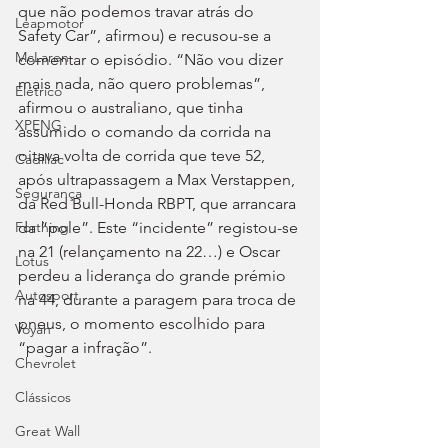
que não podemos travar atrás do 
Leapmotor
Safety Car”, afirmou) e recusou-se a 
McLaren
comentar o episódio. “Não vou dizer 
mais nada, não quero problemas”, 
Elétrico
afirmou o australiano, que tinha 
XPENG
assumido o comando da corrida na 
oitava volta de corrida que teve 52, 
Cadillac
após ultrapassagem a Max Verstappen, 
Segurança
da Red Bull-Honda RBPT, que arrancara 
da “pole”. Este “incidente” registou-se 
Forthing
na 21 (relançamento na 22…) e Oscar 
Lotus
perdeu a liderança do grande prémio 
Autosport
na 44, durante a paragem para troca de 
pneus, o momento escolhido para 
Voyah
“pagar a infração”.
Chevrolet
Clássicos
Great Wall