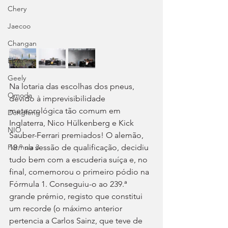
Chery
Jaecoo
Changan
Ebro
Geely
Na lotaria das escolhas dos pneus, 
Omoda
devido à imprevisibilidade 
meteorológica tão comum em 
Dongfeng
Inglaterra, Nico Hülkenberg e Kick 
NIO
Sauber-Ferrari premiados! O alemão, 
Fórmula 3
18.º na sessão de qualificação, decidiu 
tudo bem com a escuderia suíça e, no 
final, comemorou o primeiro pódio na 
Fórmula 1. Conseguiu-o ao 239.ª 
grande prémio, registo que constitui 
um recorde (o máximo anterior 
pertencia a Carlos Sainz, que teve de 