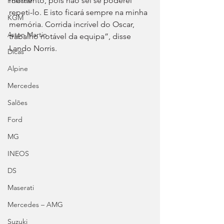
momento, pois não sei se poderei 
Polestar
repeti-lo. E isto ficará sempre na minha 
KGM
memória. Corrida incrível do Oscar, 
Aston Martin
trabalho notável da equipa”, disse 
Lando Norris.
Dicas
Alpine
Mercedes
Salões
Ford
MG
INEOS
DS
Maserati
Mercedes – AMG
Suzuki