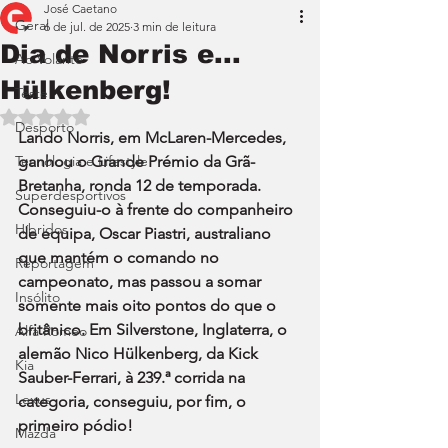
José Caetano
Geral
6 de jul. de 2025
3 min de leitura
Dia de Norris e...
Ao Volante
Hülkenberg!
Teste
Avaliado com NaN de 5 estrelas.
Desporto
Lando Norris, em McLaren-Mercedes, 
Tecnologia e Lifestyle
ganhou o Grande Prémio da Grã-
Bretanha, ronda 12 de temporada. 
Superdesportivos
Conseguiu-o à frente do companheiro 
Híbridos
de equipa, Oscar Piastri, australiano 
que mantém o comando no 
Reportagem
campeonato, mas passou a somar 
Insólito
somente mais oito pontos do que o 
britânico. Em Silverstone, Inglaterra, o 
Alfa Romeo
alemão Nico Hülkenberg, da Kick 
Kia
Sauber-Ferrari, à 239.ª corrida na 
Lexus
categoria, conseguiu, por fim, o 
primeiro pódio!
Mazda