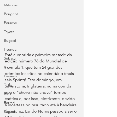
Mitsubishi
Peugeot
Porsche
Toyota
Bugatti
Hyundai
Está cumprida a primeira metade da 
Subaru
edição número 76 do Mundial de 
Fórmula 1, que tem 24 grandes 
Isuzu
prémios inscritos no calendário (mais 
Genesis
seis Sprint)! Este domingo, em 
Tesla
Silverstone, Inglaterra, numa corrida 
que o “chove-não chove” tornou 
BYD
caótica e, por isso, eletrizante, devido 
Ferrari
à incerteza no resultado até à bandeira 
de xadrez, Lando Norris passou a ser o 
Pagani