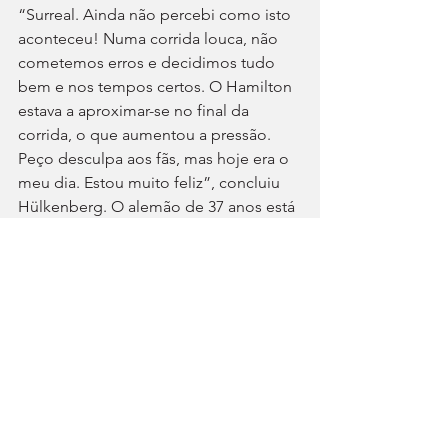
“Surreal. Ainda não percebi como isto 
aconteceu! Numa corrida louca, não 
cometemos erros e decidimos tudo 
bem e nos tempos certos. O Hamilton 
estava a aproximar-se no final da 
corrida, o que aumentou a pressão. 
Peço desculpa aos fãs, mas hoje era o 
meu dia. Estou muito feliz”, concluiu 
Hülkenberg. O alemão de 37 anos está 
a cumprir a 15.ª temporada na Fórmula 
1 e viveu o momento maior da carreira 
desportiva noutra categoria: em 2015, 
num Porsche 919 Hybrid, ganhou as 24 
Horas de Le Mans!