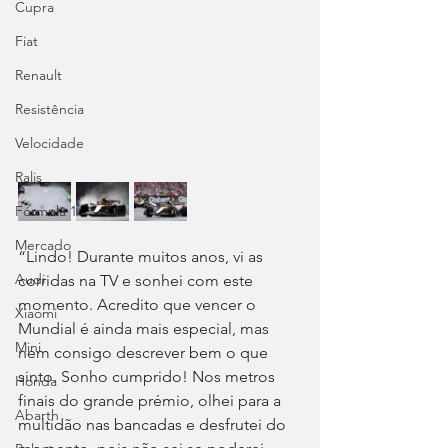
Cupra
Fiat
Renault
Resistência
Velocidade
Ralis
Fórmula 1
Mercado
“Lindo! Durante muitos anos, vi as 
Audi
corridas na TV e sonhei com este 
momento. Acredito que vencer o 
Xiaomi
Mundial é ainda mais especial, mas 
Mini
nem consigo descrever bem o que 
sinto. Sonho cumprido! Nos metros 
Honda
finais do grande prémio, olhei para a 
Abarth
multidão nas bancadas e desfrutei do 