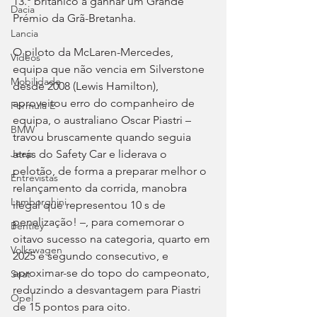
13.º britânico a ganhar um Grande 
Dacia
Prémio da Grã-Bretanha.
Lancia
O piloto da McLaren-Mercedes, 
Videos
equipa que não vencia em Silverstone 
Mobilidade
desde 2008 (Lewis Hamilton), 
aproveitou erro do companheiro de 
Fórmula E
equipa, o australiano Oscar Piastri – 
BMW
travou bruscamente quando seguia 
atrás do Safety Car e liderava o 
Jeep
pelotão, de forma a preparar melhor o 
Entrevistas
relançamento da corrida, manobra 
Lamborghini
ilegal que representou 10 s de 
penalização! –, para comemorar o 
Bentley
oitavo sucesso na categoria, quarto em 
Volkswagen
2025 e segundo consecutivo, e 
aproximar-se do topo do campeonato, 
Seat
reduzindo a desvantagem para Piastri 
Opel
de 15 pontos para oito.