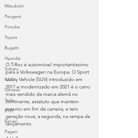
Mitsubishi
Peugeot
Porsche
Toyota
Bugatti
Hyundai
O T-Roc é automóvel importantíssimo 
Subaru
para a Volkswagen na Europa. O Sport 
Utility Vehicle (SUV) introduzido em 
Isuzu
2017 e modernizado em 2021 é o carro 
Genesis
mais vendido da marca alemã no 
Tesla
continente, estatuto que mantém 
mesmo em fim de carreira, e tem 
BYD
geração nova, a segunda, na rampa de 
Ferrari
lançamento.
Pagani