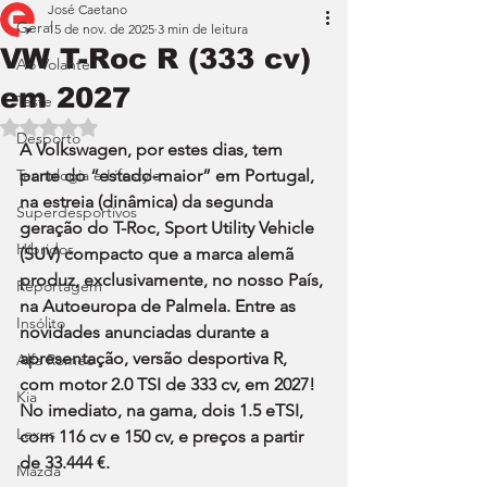
José Caetano
Geral
15 de nov. de 2025
3 min de leitura
VW T-Roc R (333 cv)
Ao Volante
em 2027
Teste
Avaliado com NaN de 5 estrelas.
Desporto
A Volkswagen, por estes dias, tem 
Tecnologia e Lifestyle
parte do “estado-maior” em Portugal, 
na estreia (dinâmica) da segunda 
Superdesportivos
geração do T-Roc, Sport Utility Vehicle 
Híbridos
(SUV) compacto que a marca alemã 
produz, exclusivamente, no nosso País, 
Reportagem
na Autoeuropa de Palmela. Entre as 
Insólito
novidades anunciadas durante a 
apresentação, versão desportiva R, 
Alfa Romeo
com motor 2.0 TSI de 333 cv, em 2027! 
Kia
No imediato, na gama, dois 1.5 eTSI, 
Lexus
com 116 cv e 150 cv, e preços a partir 
de 33.444 €.
Mazda