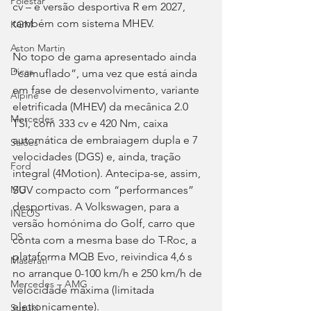
Polestar
cv – e versão desportiva R em 2027, 
também com sistema MHEV.
KGM
Aston Martin
No topo de gama apresentado ainda 
Dicas
“camuflado”, uma vez que está ainda 
em fase de desenvolvimento, variante 
Alpine
eletrificada (MHEV) da mecânica 2.0 
Mercedes
TSI, com 333 cv e 420 Nm, caixa 
automática de embraiagem dupla e 7 
Salões
velocidades (DGS) e, ainda, tração 
Ford
integral (4Motion). Antecipa-se, assim, 
SUV compacto com “performances” 
MG
desportivas. A Volkswagen, para a 
INEOS
versão homónima do Golf, carro que 
DS
conta com a mesma base do T-Roc, a 
plataforma MQB Evo, reivindica 4,6 s 
Maserati
no arranque 0-100 km/h e 250 km/h de 
Mercedes – AMG
velocidade máxima (limitada 
eletronicamente).
Suzuki