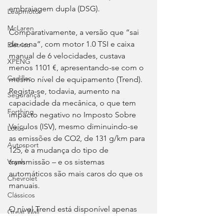
embraiagem dupla (DSG).
Leapmotor
McLaren
Comparativamente, a versão que “sai 
de cena”, com motor 1.0 TSI e caixa 
Elétrico
manual de 6 velocidades, custava 
XPENG
menos 1101 €, apresentando-se com o 
Cadillac
mesmo nível de equipamento (Trend). 
Regista-se, todavia, aumento na 
Segurança
capacidade da mecânica, o que tem 
Forthing
impacto negativo no Imposto Sobre 
Veículos (ISV), mesmo diminuindo-se 
Lotus
as emissões de CO2, de 131 g/km para 
Autosport
125, e a mudança do tipo de 
transmissão – e os sistemas 
Voyah
automáticos são mais caros do que os 
Chevrolet
manuais.
Clássicos
O nível Trend está disponível apenas 
Great Wall