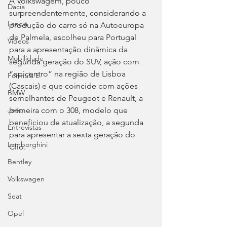
A Volkswagem, pouco 
Dacia
surpreendentemente, considerando a 
Lancia
produção do carro só na Autoeuropa 
de Palmela, escolheu para Portugal 
Videos
para a apresentação dinâmica da 
Mobilidade
segunda geração do SUV, ação com 
“epicentro” na região de Lisboa 
Fórmula E
(Cascais) e que coincide com ações 
BMW
semelhantes de Peugeot e Renault, a 
primeira com o 308, modelo que 
Jeep
beneficiou de atualização, a segunda 
Entrevistas
para apresentar a sexta geração do 
Lamborghini
Clio.
Bentley
Volkswagen
Seat
Opel