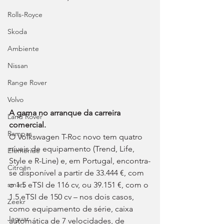
Rolls-Royce
Skoda
Ambiente
Nissan
Range Rover
Volvo
A gama no arranque da carreira 
Land Rover
comercial.
Rampas
O Volkswagen T-Roc novo tem quatro 
níveis de equipamento (Trend, Life, 
Efeméride
Style e R-Line) e, em Portugal, encontra-
Citroën
se disponível a partir de 33.444 €, com 
o 1.5 eTSI de 116 cv, ou 39.151 €, com o 
smart
1.5 eTSI de 150 cv – nos dois casos, 
Zeekr
como equipamento de série, caixa 
Jaguar
automática de 7 velocidades, de 