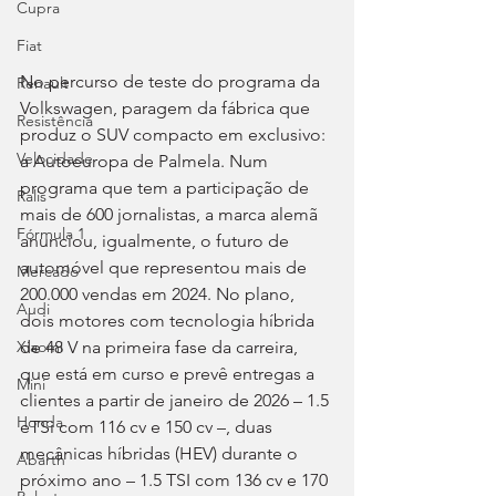
Cupra
Fiat
No percurso de teste do programa da 
Renault
Volkswagen, paragem da fábrica que 
Resistência
produz o SUV compacto em exclusivo: 
Velocidade
a Autoeuropa de Palmela. Num 
programa que tem a participação de 
Ralis
mais de 600 jornalistas, a marca alemã 
Fórmula 1
anunciou, igualmente, o futuro de 
automóvel que representou mais de 
Mercado
200.000 vendas em 2024. No plano, 
Audi
dois motores com tecnologia híbrida 
de 48 V na primeira fase da carreira, 
Xiaomi
que está em curso e prevê entregas a 
Mini
clientes a partir de janeiro de 2026 – 1.5 
Honda
eTSi com 116 cv e 150 cv –, duas 
mecânicas híbridas (HEV) durante o 
Abarth
próximo ano – 1.5 TSI com 136 cv e 170 