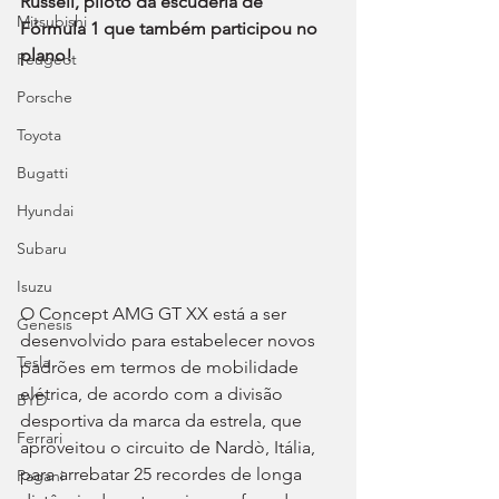
Russell, piloto da escuderia de 
Mitsubishi
Fórmula 1 que também participou no 
plano!
Peugeot
Porsche
Toyota
Bugatti
Hyundai
Subaru
Isuzu
O Concept AMG GT XX está a ser 
Genesis
desenvolvido para estabelecer novos 
Tesla
padrões em termos de mobilidade 
elétrica, de acordo com a divisão 
BYD
desportiva da marca da estrela, que 
Ferrari
aproveitou o circuito de Nardò, Itália, 
para arrebatar 25 recordes de longa 
Pagani