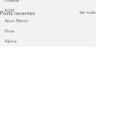
Polestar
KGM
Ver tudo
Posts recentes
Aston Martin
Dicas
Alpine
Mercedes
Salões
Ford
MG
INEOS
DS
Maserati
Mercedes – AMG
Suzuki