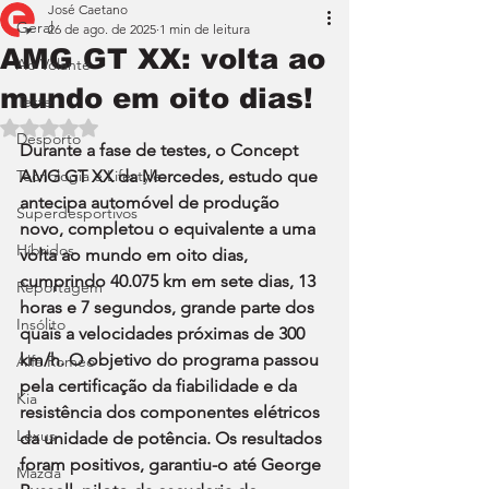
José Caetano
Geral
26 de ago. de 2025
1 min de leitura
AMG GT XX: volta ao
Ao Volante
mundo em oito dias!
Teste
Avaliado com NaN de 5 estrelas.
Desporto
Durante a fase de testes, o Concept 
Tecnologia e Lifestyle
AMG GT XX da Mercedes, estudo que 
antecipa automóvel de produção 
Superdesportivos
novo, completou o equivalente a uma 
Híbridos
volta ao mundo em oito dias, 
cumprindo 40.075 km em sete dias, 13 
Reportagem
horas e 7 segundos, grande parte dos 
Insólito
quais a velocidades próximas de 300 
km/h. O objetivo do programa passou 
Alfa Romeo
pela certificação da fiabilidade e da 
Kia
resistência dos componentes elétricos 
Lexus
da unidade de potência. Os resultados 
foram positivos, garantiu-o até George 
Mazda