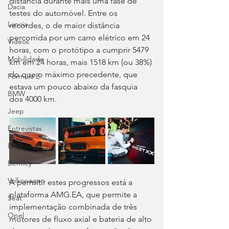
distância durante mais uma fase de 
Dacia
testes do automóvel. Entre os 
Lancia
recordes, o de maior distância 
percorrida por um carro elétrico em 24 
Videos
horas, com o protótipo a cumprir 5479 
Mobilidade
km em 24 horas, mais 1518 km (ou 38%) 
do que o máximo precedente, que 
Fórmula E
estava um pouco abaixo da fasquia 
BMW
dos 4000 km.
Jeep
Entrevistas
Lamborghini
Bentley
Volkswagen
A permitir estes progressos está a 
plataforma AMG.EA, que permite a 
Seat
implementação combinada de três 
Opel
motores de fluxo axial e bateria de alto 