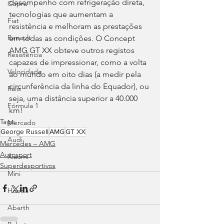
desempenho com refrigeração direta, 
Cupra
tecnologias que aumentam a 
Fiat
resistência e melhoram as prestações 
Renault
em todas as condições. O Concept 
AMG GT XX obteve outros registos 
Resistência
capazes de impressionar, como a volta 
Velocidade
ao mundo em oito dias (a medir pela 
circunferência da linha do Equador), ou 
Ralis
seja, uma distância superior a 40.000 
Fórmula 1
km!
Tags:
Mercado
George Russell
AMG
GT XX
Audi
Mercedes – AMG
Autosport
Xiaomi
Superdesportivos
Mini
Honda
Abarth