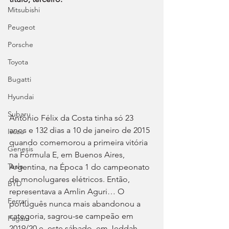
Mitsubishi
Peugeot
Porsche
Toyota
Bugatti
Hyundai
Subaru
António Félix da Costa tinha só 23 
anos e 132 dias a 10 de janeiro de 2015 
Isuzu
quando comemorou a primeira vitória 
Genesis
na Fórmula E, em Buenos Aires, 
Tesla
Argentina, na Época 1 do campeonato 
de monolugares elétricos. Então, 
BYD
representava a Amlin Aguri… O 
Ferrari
português nunca mais abandonou a 
categoria, sagrou-se campeão em 
Pagani
2019/20 e, este sábado, em Jeddah, 