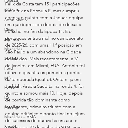
Polestar
Félix da Costa tem 151 participações 
KGM
em ePrix na Fórmula E, mas cumpriu 
apenas o quinto com a Jaguar, equipa 
Aston Martin
em que ingressou depois de deixar a 
Dicas
Porsche, no fim da Época 11. E o 
português entrou mal no campeonato 
Alpine
de 2025/26, com uma 11.ª posição em 
Mercedes
São Paulo e um abandono na Cidade 
do México. Mais recentemente, a 31 
Salões
de janeiro, em Miami, EUA, António foi 
Ford
oitavo e garantiu os primeiros pontos 
MG
da temporada (quatro). Ontem, já em 
Jeddah, Arábia Saudita, na ronda 4, foi 
INEOS
quinto e somou mais 10. Hoje, depois 
DS
de corrida tão dominante como 
inteligente, primeiro triunfo com a 
Maserati
equipa britânico e ponto final no jejum 
Mercedes – AMG
de sucessos de durava há um ano e 
Suzuki
229 dias – a 30 de junho de 2024, num 