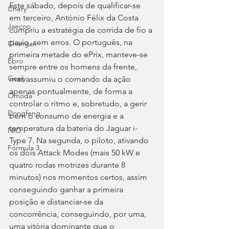
Este sábado, depois de qualificar-se 
Chery
em terceiro, António Félix da Costa 
Jaecoo
cumpriu a estratégia de corrida de fio a 
pavio, sem erros. O português, na 
Changan
primeira metade do ePrix, manteve-se 
Ebro
sempre entre os homens da frente, 
Geely
mas assumiu o comando da ação 
apenas pontualmente, de forma a 
Omoda
controlar o ritmo e, sobretudo, a gerir 
Dongfeng
bem o consumo de energia e a 
temperatura da bateria do Jaguar i-
NIO
Type 7. Na segunda, o piloto, ativando 
Fórmula 3
os dois Attack Modes (mais 50 kW e 
quatro rodas motrizes durante 8 
minutos) nos momentos certos, assim 
conseguindo ganhar a primeira 
posição e distanciar-se da 
concorrência, conseguindo, por uma, 
uma vitória dominante que o 