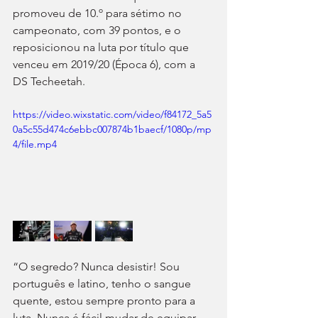
promoveu de 10.º para sétimo no 
campeonato, com 39 pontos, e o 
reposicionou na luta por título que 
venceu em 2019/20 (Época 6), com a 
DS Techeetah.
https://video.wixstatic.com/video/f84172_5a5
0a5c55d474c6ebbc007874b1baecf/1080p/mp
4/file.mp4
“O segredo? Nunca desistir! Sou 
português e latino, tenho o sangue 
quente, estou sempre pronto para a 
luta. Nunca é fácil mudar de equipar, 