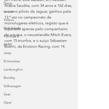
Dacia
Arábia Saudita, com 34 anos e 162 dias, 
e como piloto da Jaguar, ganhou pela 
Lancia
13.ª vez no campeonato de 
Videos
monolugares elétricos, registo que é 
Mobilidade
superado apenas pelo companheiro 
de equipa, o neozelandês Mitch Evans, 
Fórmula E
com 15 triunfos, e o suíço Sébastien 
BMW
Buemi, da Envision Racing, com 14.
Jeep
Entrevistas
Lamborghini
Bentley
Volkswagen
Seat
Opel