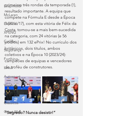
primeiras três rondas da temporada (!), 
Leapmotor
resultado importante. A equipa que 
McLaren
compete na Fórmula E desde a Época 
3 (2016/17), com esta vitória de Félix da 
Elétrico
Costa, tornou-se a mais bem-sucedida 
XPENG
na categoria, com 24 vitórias (e 56 
Cadillac
pódios) em 132 ePrix! No currículo dos 
britânicos, dois títulos, ambos 
Segurança
coletivos e na Época 10 (2023/24): 
Forthing
campeões de equipas e vencedores 
do troféu de construtores.
Lotus
Autosport
Voyah
Chevrolet
Clássicos
Great Wall
“Segredo? Nunca desistir!”