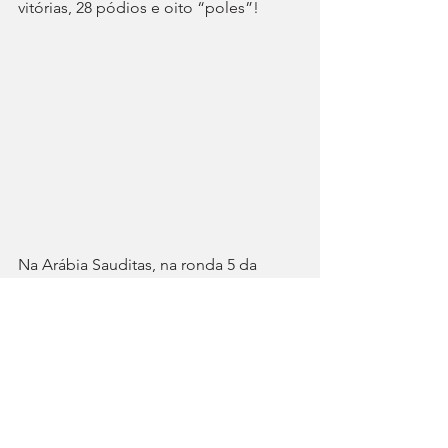
vitórias, 28 pódios e oito “poles”!
Na Arábia Sauditas, na ronda 5 da 
edição de 2025/26 do Mundial de 
Fórmula, atrás de António, 
classificaram-se o suíço Sébastien 
Buemi, da Envision Racing, equipa que 
também compete com o Jaguar I-Type 
7, e o inglês Oliver Rowland, da Nissan, 
o campeão em título.