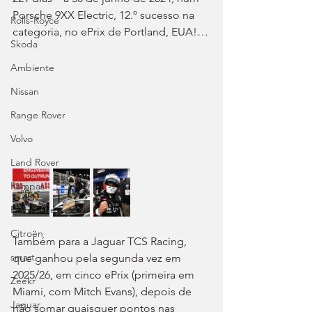
Porsche 9XX Electric, 12.º sucesso na 
Rolls-Royce
categoria, no ePrix de Portland, EUA!…
Skoda
Ambiente
Nissan
Range Rover
Volvo
Land Rover
Rampas
Efeméride
Citroën
Também para a Jaguar TCS Racing, 
smart
que ganhou pela segunda vez em 
2025/26, em cinco ePrix (primeira em 
Zeekr
Miami, com Mitch Evans), depois de 
Jaguar
não somar quaisquer pontos nas 