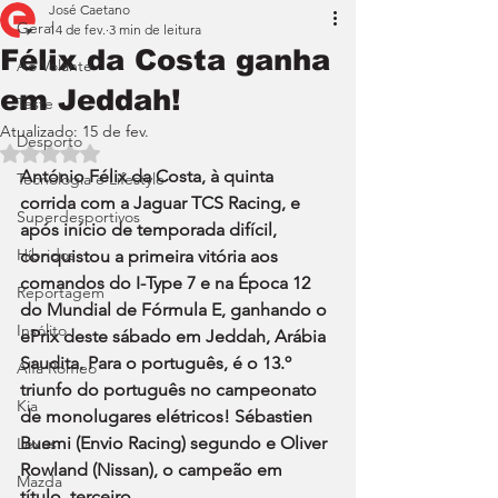
José Caetano
Geral
14 de fev.
3 min de leitura
Félix da Costa ganha
Ao Volante
em Jeddah!
Teste
Atualizado:
15 de fev.
Desporto
Avaliado com NaN de 5 estrelas.
António Félix da Costa, à quinta 
Tecnologia e Lifestyle
corrida com a Jaguar TCS Racing, e 
Superdesportivos
após início de temporada difícil, 
Híbridos
conquistou a primeira vitória aos 
comandos do I-Type 7 e na Época 12 
Reportagem
do Mundial de Fórmula E, ganhando o 
Insólito
ePrix deste sábado em Jeddah, Arábia 
Saudita. Para o português, é o 13.º 
Alfa Romeo
triunfo do português no campeonato 
Kia
de monolugares elétricos! Sébastien 
Buemi (Envio Racing) segundo e Oliver 
Lexus
Rowland (Nissan), o campeão em 
Mazda
título, terceiro.