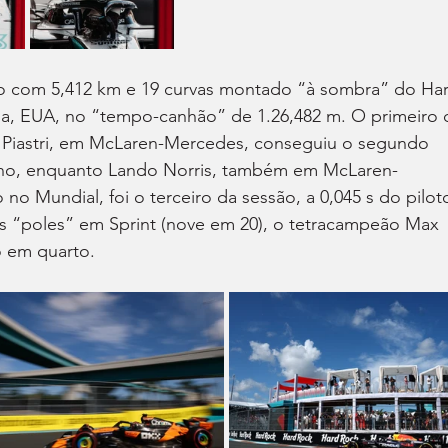
ito com 5,412 km e 19 curvas montado “à sombra” do Ha
da, EUA, no “tempo-canhão” de 1.26,482 m. O primeiro 
 Piastri, em McLaren-Mercedes, conseguiu o segundo 
liano, enquanto Lando Norris, também em McLaren-
no Mundial, foi o terceiro da sessão, a 0,045 s do pilot
s “poles” em Sprint (nove em 20), o tetracampeão Max 
o em quarto.