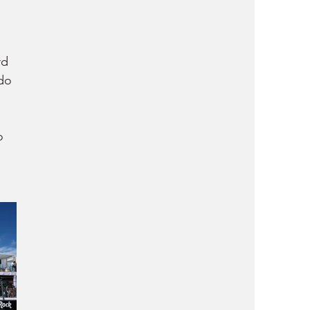
rd 
do 
o 