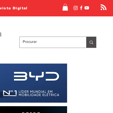
vista Digital
l