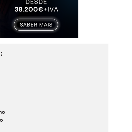
no 
o 