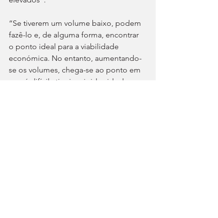
“Se tiverem um volume baixo, podem 
fazê-lo e, de alguma forma, encontrar 
o ponto ideal para a viabilidade 
económica. No entanto, aumentando-
se os volumes, chega-se ao ponto em 
que é difícil atingir a rigidez ideal para 
o chassis. Para nós, que privilegiamos a 
condução e dinâmica, um dos maiores 
desafios é, precisamente, conseguir 
uma carroçaria muito rígida, a base 
para a agilidade, a estabilidade, a 
precisão e a segurança do carro. Com 
módulos independentes, esse nível de 
rigidez é inalcançável”, alerta.