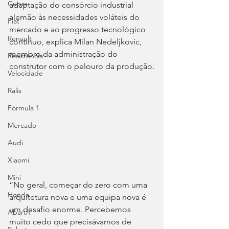
Cupra
adaptação do consórcio industrial 
alemão às necessidades voláteis do 
Fiat
mercado e ao progresso tecnológico 
Renault
contínuo, explica Milan Nedeljkovic, 
membro da administração do 
Resistência
construtor com o pelouro da produção.
Velocidade
Ralis
Fórmula 1
Mercado
Audi
Xiaomi
Mini
“No geral, começar do zero com uma 
Honda
arquitetura nova e uma equipa nova é 
um desafio enorme. Percebemos 
Abarth
muito cedo que precisávamos de 