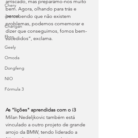
arriscado, mas preparámo-nos muito 
Chery
bem. Agora, olhando para trás e 
Jaecoo
percebendo que não existem 
problemas, podemos comemorar e 
Changan
dizer que conseguimos, fomos bem-
Ebro
sucedidos”, exclama.
Geely
Omoda
Dongfeng
NIO
Fórmula 3
As "lições" aprendidas com o i3
Milan Nedeljkovic também está 
vinculado a outro projeto de grande 
arrojo da BMW, tendo liderado a 