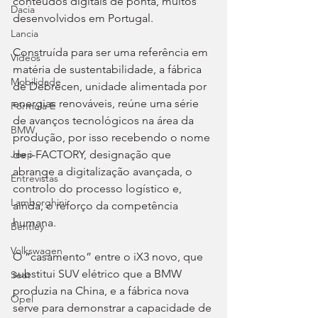
conteúdos digitais de ponta, muitos 
Dacia
desenvolvidos em Portugal.
Lancia
Construída para ser uma referência em 
Videos
matéria de sustentabilidade, a fábrica 
Mobilidade
de Debrecen, unidade alimentada por 
energias renováveis, reúne uma série 
Fórmula E
de avanços tecnológicos na área da 
BMW
produção, por isso recebendo o nome 
de i-FACTORY, designação que 
Jeep
abrange a digitalização avançada, o 
Entrevistas
controlo do processo logístico e, 
Lamborghini
ainda, o reforço da competência 
humana.
Bentley
Volkswagen
O “casamento” entre o iX3 novo, que 
substitui SUV elétrico que a BMW 
Seat
produzia na China, e a fábrica nova 
Opel
serve para demonstrar a capacidade de 