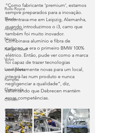
“Como fabricante ‘premium’, estamos 
Rolls-Royce
sempre preparados para a inovação. 
Skoda
Encontrava-me em Leipzig, Alemanha, 
quando introduzimos o i3, carro que 
Ambiente
também foi muito inovador. 
Nissan
Combinava alumínio e fibra de 
carbono, e era o primeiro BMW 100% 
Range Rover
elétrico. Então, pude ver como a marca 
Volvo
foi capaz de trazer tecnologias 
completamente novas para um local, 
Land Rover
integrá-las num produto e nunca 
Rampas
negligenciar a qualidade”, diz, 
Efeméride
salientando que Debrecen mantém 
essas competências.
Citroën
smart
Zeekr
Jaguar