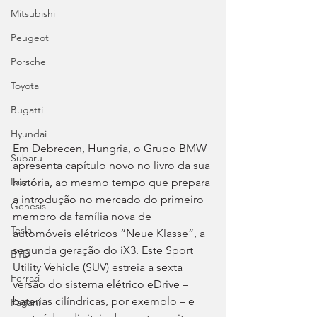
Mitsubishi
Peugeot
Porsche
Toyota
Bugatti
Hyundai
Em Debrecen, Hungria, o Grupo BMW 
Subaru
apresenta capítulo novo no livro da sua 
história, ao mesmo tempo que prepara 
Isuzu
a introdução no mercado do primeiro 
Genesis
membro da família nova de 
Tesla
automóveis elétricos “Neue Klasse”, a 
segunda geração do iX3. Este Sport 
BYD
Utility Vehicle (SUV) estreia a sexta 
Ferrari
versão do sistema elétrico eDrive – 
baterias cilíndricas, por exemplo – e 
Pagani