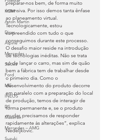
Polestar
preparar-nos bem, de forma muito 
intensiva. Por isso demos tanta ênfase 
KGM
ao planeamento virtual. 
Aston Martin
Tecnologicamente, estou 
Dicas
surpreendido com tudo o que 
conseguimos durante este processo. 
Alpine
O desafio maior reside na introdução 
Mercedes
de tecnologias inéditas. Não se trata 
só de lançar o carro, mas sim de quão 
Salões
bem a fábrica tem de trabalhar desde 
Ford
o primeiro dia. Como o 
desenvolvimento do produto decorre 
MG
em paralelo com a preparação do local 
INEOS
de produção, temos de interagir de 
DS
forma permanente e, se o produto 
mudar, precisamos de responder 
Maserati
rapidamente às alterações”, explica 
Mercedes – AMG
Nedeljkovic.
Suzuki