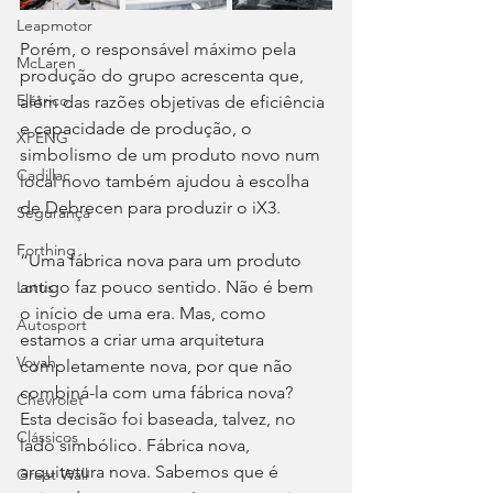
Leapmotor
Porém, o responsável máximo pela 
McLaren
produção do grupo acrescenta que, 
Elétrico
além das razões objetivas de eficiência 
e capacidade de produção, o 
XPENG
simbolismo de um produto novo num 
Cadillac
local novo também ajudou à escolha 
de Debrecen para produzir o iX3.
Segurança
Forthing
“Uma fábrica nova para um produto 
antigo faz pouco sentido. Não é bem 
Lotus
o início de uma era. Mas, como 
Autosport
estamos a criar uma arquitetura 
Voyah
completamente nova, por que não 
combiná-la com uma fábrica nova? 
Chevrolet
Esta decisão foi baseada, talvez, no 
Clássicos
lado simbólico. Fábrica nova, 
arquitetura nova. Sabemos que é 
Great Wall