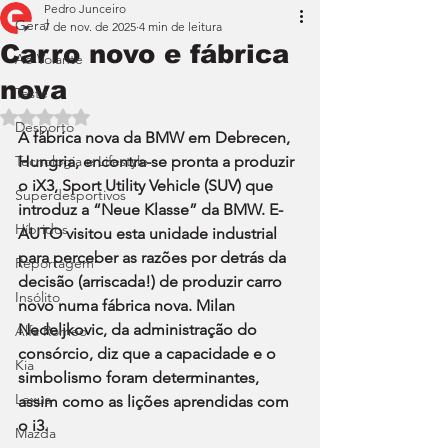
Pedro Junceiro
Geral
7 de nov. de 2025
4 min de leitura
Carro novo e fábrica
Ao Volante
nova
Teste
Avaliado com NaN de 5 estrelas.
Desporto
A fábrica nova da BMW em Debrecen, 
Tecnologia e Lifestyle
Hungria, encontra-se pronta a produzir 
o iX3, Sport Utility Vehicle (SUV) que 
Superdesportivos
introduz a “Neue Klasse” da BMW. E-
Híbridos
AUTO visitou esta unidade industrial 
para perceber as razões por detrás da 
Reportagem
decisão (arriscada!) de produzir carro 
Insólito
novo numa fábrica nova. Milan 
Nedeljkovic, da administração do 
Alfa Romeo
consórcio, diz que a capacidade e o 
Kia
simbolismo foram determinantes, 
Lexus
assim como as lições aprendidas com 
o i3. 
Mazda