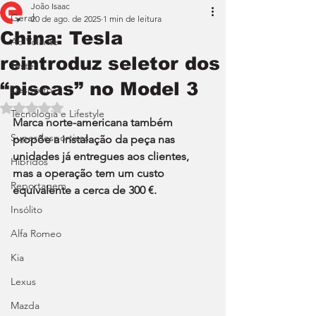
João Isaac
Geral
20 de ago. de 2025
1 min de leitura
China: Tesla
Ao Volante
reintroduz seletor dos
Teste
“piscas” no Model 3
Desporto
Avaliado com NaN de 5 estrelas.
Tecnologia e Lifestyle
Marca norte-americana também 
Superdesportivos
propõe a instalação da peça nas 
unidades já entregues aos clientes, 
Híbridos
mas a operação tem um custo 
Reportagem
equivalente a cerca de 300 €.
Insólito
Alfa Romeo
Kia
Lexus
Mazda