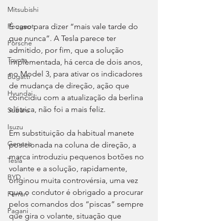
Mitsubishi
É caso para dizer “mais vale tarde do 
Peugeot
que nunca”. A Tesla parece ter 
Porsche
admitido, por fim, que a solução 
Toyota
implementada, há cerca de dois anos, 
no Model 3, para ativar os indicadores 
Bugatti
de mudança de direção, ação que 
Hyundai
coincidiu com a atualização da berlina 
elétrica, não foi a mais feliz.
Subaru
Isuzu
Em substituição da habitual manete 
Genesis
posicionada na coluna de direção, a 
marca introduziu pequenos botões no 
Tesla
volante e a solução, rapidamente, 
BYD
originou muita controvérsia, uma vez 
que o condutor é obrigado a procurar 
Ferrari
pelos comandos dos “piscas” sempre 
Pagani
que gira o volante, situação que 