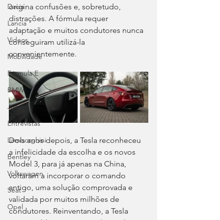
origina confusões e, sobretudo, 
Dacia
distrações. A fórmula requer 
Lancia
adaptação e muitos condutores nunca 
Videos
conseguiram utilizá-la 
convenientemente.
Mobilidade
Fórmula E
BMW
Jeep
Entrevistas
Lamborghini
Dois anos depois, a Tesla reconheceu 
a infelicidade da escolha e os novos 
Bentley
Model 3, para já apenas na China, 
Volkswagen
voltaram a incorporar o comando 
antigo, uma solução comprovada e 
Seat
validada por muitos milhões de 
Opel
condutores. Reinventando, a Tesla 