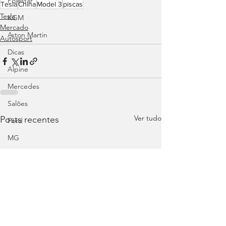
Polestar
Tesla
China
Model 3
piscas
Tesla
KGM
Mercado
Aston Martin
Autosport
Dicas
Alpine
Mercedes
Salões
Ver tudo
Posts recentes
Ford
MG
INEOS
DS
Maserati
Mercedes – AMG
Suzuki