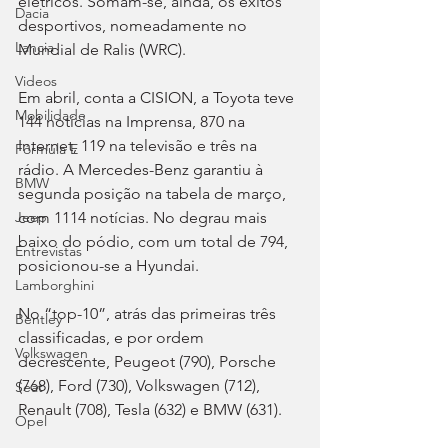
elétricos. Somam-se, ainda, os êxitos 
Dacia
desportivos, nomeadamente no 
Lancia
Mundial de Ralis (WRC).
Videos
Em abril, conta a CISION, a Toyota teve 
Mobilidade
144 notícias na Imprensa, 870 na 
Internet, 119 na televisão e três na 
Fórmula E
rádio. A Mercedes-Benz garantiu à 
BMW
segunda posição na tabela de março, 
com 1114 notícias. No degrau mais 
Jeep
baixo do pódio, com um total de 794, 
Entrevistas
posicionou-se a Hyundai.
Lamborghini
No “top-10”, atrás das primeiras três 
Bentley
classificadas, e por ordem 
Volkswagen
decrescente, Peugeot (790), Porsche 
(768), Ford (730), Volkswagen (712), 
Seat
Renault (708), Tesla (632) e BMW (631).
Opel