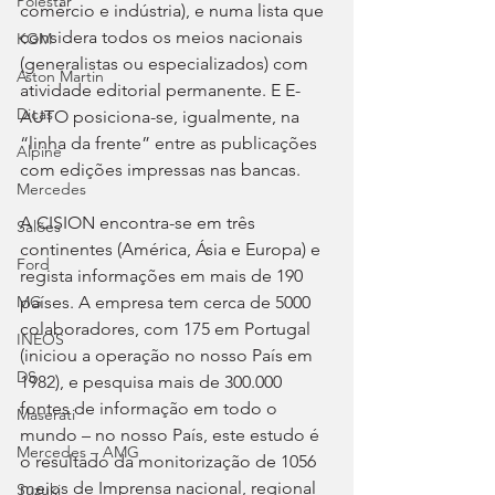
Polestar
comércio e indústria), e numa lista que 
considera todos os meios nacionais 
KGM
(generalistas ou especializados) com 
Aston Martin
atividade editorial permanente. E E-
Dicas
AUTO posiciona-se, igualmente, na 
“linha da frente” entre as publicações 
Alpine
com edições impressas nas bancas.
Mercedes
A CISION encontra-se em três 
Salões
continentes (América, Ásia e Europa) e 
Ford
regista informações em mais de 190 
países. A empresa tem cerca de 5000 
MG
colaboradores, com 175 em Portugal 
INEOS
(iniciou a operação no nosso País em 
DS
1982), e pesquisa mais de 300.000 
fontes de informação em todo o 
Maserati
mundo – no nosso País, este estudo é 
Mercedes – AMG
o resultado da monitorização de 1056 
meios de Imprensa nacional, regional 
Suzuki