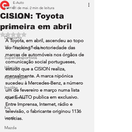
E-Auto
Geral
31 de mai.
2 min de leitura
CISION: Toyota
Ao Volante
primeira em abril
Teste
Avaliado com NaN de 5 estrelas.
Desporto
A Toyota, em abril, ascendeu ao topo 
Tecnologia e Lifestyle
do “ranking” da notoriedade das 
marcas de automóveis nos órgãos de 
Superdesportivos
comunicação social portugueses, 
Híbridos
estudo que a CISION realiza, 
mensalmente. A marca nipónica 
Reportagem
sucedeu à Mercedes-Benz, a número 
Insólito
um de fevereiro e março numa lista 
que E-AUTO publica em exclusivo. 
Alfa Romeo
Entre Imprensa, Internet, rádio e 
Kia
televisão, o fabricante originou 1136 
Lexus
notícias.
Mazda