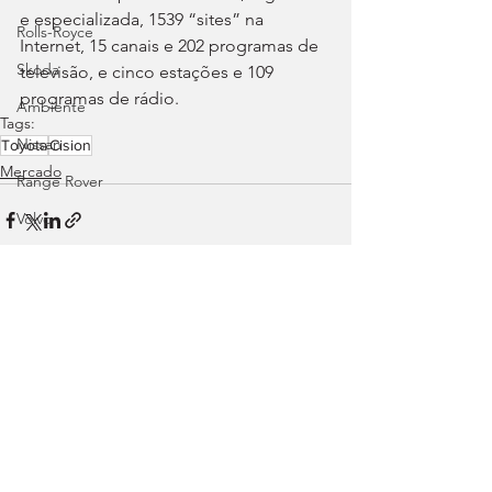
e especializada, 1539 “sites” na 
Rolls-Royce
Internet, 15 canais e 202 programas de 
Skoda
televisão, e cinco estações e 109 
programas de rádio.
Ambiente
Tags:
Nissan
Toyota
Cision
Mercado
Range Rover
Volvo
Land Rover
Rampas
Efeméride
Ver tudo
Posts recentes
Citroën
smart
Zeekr
Jaguar