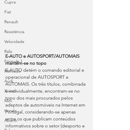
Cupra
Fiat
Renault
Resistência
Velocidade
Ralis
E-AUTO e AUTOSPORT/AUTOMAIS 
Fórmula 1
mantém-se no topo
E-AUTO detém o comando editorial e 
Mercado
operacional de AUTOSPORT e 
Audi
AUTOMAIS. Os três títulos, combinada 
e individualmente, encontram-se no 
Xiaomi
topo dos mais procurados pelos 
Mini
adeptos de automóveis na Internet em 
Honda
Portugal, considerando-se apenas 
entre os que publicam conteúdos 
Abarth
informativos sobre o setor (desporto e 