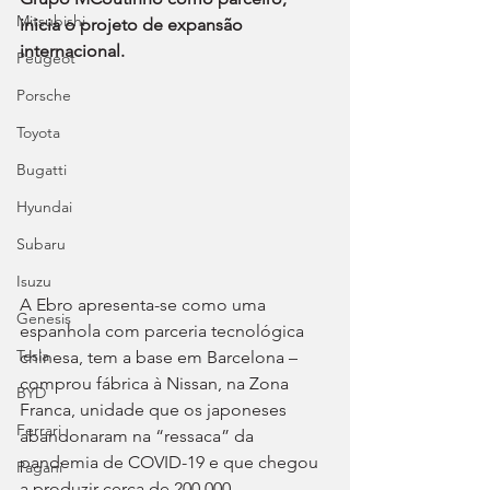
Mitsubishi
inicia o projeto de expansão 
internacional.
Peugeot
Porsche
Toyota
Bugatti
Hyundai
Subaru
Isuzu
A Ebro apresenta-se como uma 
Genesis
espanhola com parceria tecnológica 
Tesla
chinesa, tem a base em Barcelona – 
comprou fábrica à Nissan, na Zona 
BYD
Franca, unidade que os japoneses 
Ferrari
abandonaram na “ressaca” da 
pandemia de COVID-19 e que chegou 
Pagani
a produzir cerca de 200.000 