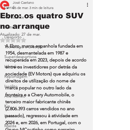
José Caetano
Geral
26 de mar.
3 min de leitura
Ebro: os quatro SUV
Ao Volante
no arranque
Teste
Atualizado:
27 de mar.
Desporto
Avaliado com NaN de 5 estrelas.
A Ebro, marca espanhola fundada em 
Tecnologia e Lifestyle
1954, desmantelada em 1987 e 
Superdesportivos
recuperada em 2023, depois de acordo 
Híbridos
entre os investidores por detrás da 
sociedade (EV Motors) que adquiriu os 
Reportagem
direitos de utilização do nome de 
Insólito
marca popular no outro lado da 
fronteira e a Chery Automobile, o 
Alfa Romeo
terceiro maior fabricante chinês 
Kia
(2.806.393 carros vendidos no ano 
passado), regressou à atividade em 
Lexus
2024 e, em 2026, em Portugal, com o 
Mazda
Grupo MCoutinho como parceiro, 