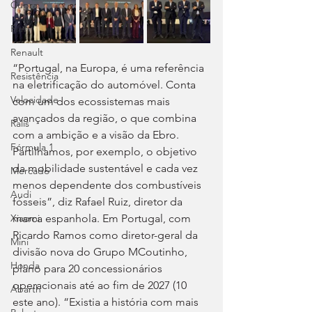
Cupra
Fiat
Renault
“Portugal, na Europa, é uma referência 
Resistência
na eletrificação do automóvel. Conta 
Velocidade
com um dos ecossistemas mais 
avançados da região, o que combina 
Ralis
com a ambição e a visão da Ebro. 
Fórmula 1
Partilhamos, por exemplo, o objetivo 
da mobilidade sustentável e cada vez 
Mercado
menos dependente dos combustíveis 
Audi
fósseis”, diz Rafael Ruiz, diretor da 
marca espanhola. Em Portugal, com 
Xiaomi
Ricardo Ramos como diretor-geral da 
Mini
divisão nova do Grupo MCoutinho, 
Honda
plano para 20 concessionários 
operacionais até ao fim de 2027 (10 
Abarth
este ano). “Existia a história com mais 