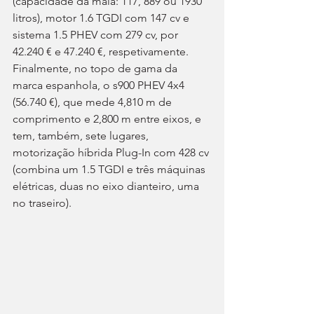
(capacidade da mala: 117, 889 ou 1930 
litros), motor 1.6 TGDI com 147 cv e 
sistema 1.5 PHEV com 279 cv, por 
42.240 € e 47.240 €, respetivamente. 
Finalmente, no topo de gama da 
marca espanhola, o s900 PHEV 4x4 
(56.740 €), que mede 4,810 m de 
comprimento e 2,800 m entre eixos, e 
tem, também, sete lugares, 
motorização híbrida Plug-In com 428 cv 
(combina um 1.5 TGDI e três máquinas 
elétricas, duas no eixo dianteiro, uma 
no traseiro).