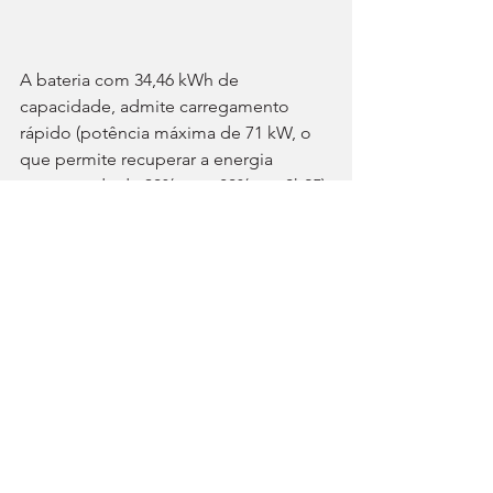
A bateria com 34,46 kWh de 
capacidade, admite carregamento 
rápido (potência máxima de 71 kW, o 
que permite recuperar a energia 
armazenada de 30% para 80% em 0h25) 
e permite até 140 km de condução em 
modo totalmente elétrico (177 km em 
cidade), razão por detrás do anúncio 
de 1,68 l/100 km de consumo médio e 
39,72 g/km de emissões de CO2.
Todos os automóveis da Ebro dispõem 