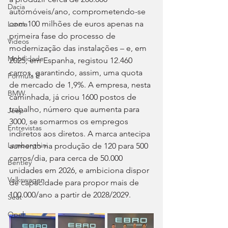
Dacia
automóveis/ano, comprometendo-se 
com 100 milhões de euros apenas na 
Lancia
primeira fase do processo de 
Videos
modernização das instalações – e, em 
Mobilidade
2025, em Espanha, registou 12.460 
carros, garantindo, assim, uma quota 
Fórmula E
de mercado de 1,9%. A empresa, nesta 
BMW
caminhada, já criou 1600 postos de 
trabalho, número que aumenta para 
Jeep
3000, se somarmos os empregos 
Entrevistas
indiretos aos diretos. A marca antecipa 
Lamborghini
aumento na produção de 120 para 500 
carros/dia, para cerca de 50.000 
Bentley
unidades em 2026, e ambiciona dispor 
Volkswagen
de capacidade para propor mais de 
100.000/ano a partir de 2028/2029.
Seat
Opel