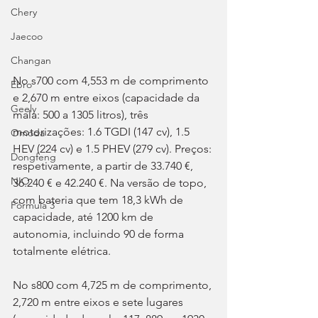
Chery
Jaecoo
Changan
No s700 com 4,553 m de comprimento 
Ebro
e 2,670 m entre eixos (capacidade da 
Geely
mala: 500 a 1305 litros), três 
motorizações: 1.6 TGDI (147 cv), 1.5 
Omoda
HEV (224 cv) e 1.5 PHEV (279 cv). Preços: 
Dongfeng
respetivamente, a partir de 33.740 €, 
NIO
36.240 € e 42.240 €. Na versão de topo, 
com bateria que tem 18,3 kWh de 
Fórmula 3
capacidade, até 1200 km de 
autonomia, incluindo 90 de forma 
totalmente elétrica.
No s800 com 4,725 m de comprimento, 
2,720 m entre eixos e sete lugares 