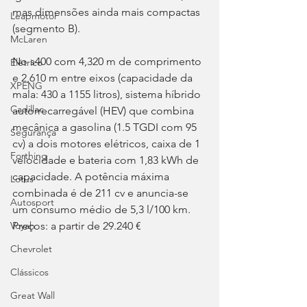
mas dimensões ainda mais compactas 
Leapmotor
(segmento B).
McLaren
No s400 com 4,320 m de comprimento 
Elétrico
e 2,610 m entre eixos (capacidade da 
XPENG
mala: 430 a 1155 litros), sistema híbrido 
Cadillac
autorrecarregável (HEV) que combina 
mecânica a gasolina (1.5 TGDI com 95 
Segurança
cv) a dois motores elétricos, caixa de 1 
Forthing
velocidade e bateria com 1,83 kWh de 
capacidade. A potência máxima 
Lotus
combinada é de 211 cv e anuncia-se 
Autosport
um consumo médio de 5,3 l/100 km. 
Preços: a partir de 29.240 €
Voyah
Chevrolet
Clássicos
Great Wall