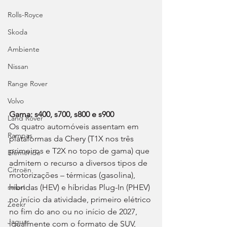
Rolls-Royce
Skoda
Ambiente
Nissan
Range Rover
Volvo
Gama: s400, s700, s800 e s900
Land Rover
Os quatro automóveis assentam em 
Rampas
plataformas da Chery (T1X nos três 
primeiros e T2X no topo de gama) que 
Efeméride
admitem o recurso a diversos tipos de 
Citroën
motorizações – térmicas (gasolina), 
híbridas (HEV) e híbridas Plug-In (PHEV) 
smart
no início da atividade, primeiro elétrico 
Zeekr
no fim do ano ou no início de 2027, 
Jaguar
igualmente com o formato de SUV, 