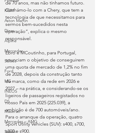
Polestar
de 70 anos, mas não tínhamos futuro. 
Ganhámo-lo com a Chery, que tem a 
KGM
tecnologia de que necessitamos para 
Aston Martin
sermos bem-sucedidos nesta 
Dicas
operação”, explica o mesmo 
responsável.
Alpine
Mercedes
Ebro e MCoutinho, para Portugal, 
anunciam o objetivo de conseguirem 
Salões
uma quota de mercado de 1,2% no fim 
Ford
de 2028, depois da construção tanto 
da marca, como da rede em 2026 e 
MG
2027 – na prática, e considerando-se os 
INEOS
ligeiros de passageiros registados no 
DS
nosso País em 2025 (225.039), a 
ambição é de 700 automóveis/ano. 
Maserati
Para o arranque da operação, quatro 
Mercedes – AMG
Sport Utility Vehicles (SUV): s400, s700, 
s800 e s900.
Suzuki