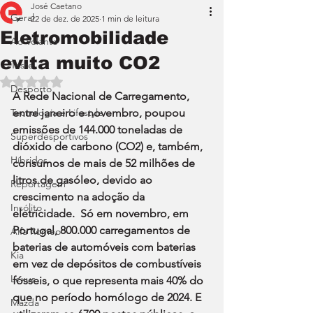
José Caetano
Geral
22 de dez. de 2025
1 min de leitura
Eletromobilidade
Ao Volante
evita muito CO2
Teste
Avaliado com NaN de 5 estrelas.
Desporto
A Rede Nacional de Carregamento, 
Tecnologia e Lifestyle
entre janeiro e novembro, poupou 
emissões de 144.000 toneladas de 
Superdesportivos
dióxido de carbono (CO2) e, também, 
Híbridos
consumos de mais de 52 milhões de 
litros de gasóleo, devido ao 
Reportagem
crescimento na adoção da 
Insólito
eletricidade.  Só em novembro, em 
Portugal, 800.000 carregamentos de 
Alfa Romeo
baterias de automóveis com baterias 
Kia
em vez de depósitos de combustíveis 
Lexus
fósseis, o que representa mais 40% do 
que no período homólogo de 2024. E 
Mazda