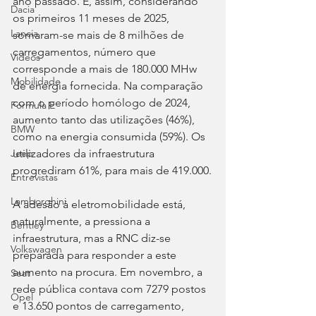
ano passado. E, assim, considerando 
Dacia
os primeiros 11 meses de 2025, 
Lancia
somaram-se mais de 8 milhões de 
carregamentos, número que 
Videos
corresponde a mais de 180.000 MHw 
Mobilidade
de energia fornecida. Na comparação 
com o período homólogo de 2024, 
Fórmula E
aumento tanto das utilizações (46%), 
BMW
como na energia consumida (59%). Os 
utilizadores da infraestrutura 
Jeep
progrediram 61%, para mais de 419.000.
Entrevistas
Lamborghini
A adesão à eletromobilidade está, 
naturalmente, a pressiona a 
Bentley
infraestrutura, mas a RNC diz-se 
Volkswagen
preparada para responder a este 
aumento na procura. Em novembro, a 
Seat
rede pública contava com 7279 postos 
Opel
e 13.650 pontos de carregamento, 