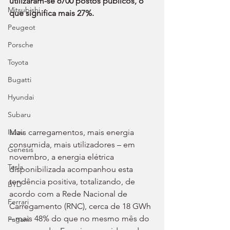
utilizaram-se 6700 postos públicos, o 
Mitsubishi
que significa mais 27%.
Peugeot
Porsche
Toyota
Bugatti
Hyundai
Subaru
Mais carregamentos, mais energia 
Isuzu
consumida, mais utilizadores – em 
Genesis
novembro, a energia elétrica 
Tesla
disponibilizada acompanhou esta 
tendência positiva, totalizando, de 
BYD
acordo com a Rede Nacional de 
Ferrari
Carregamento (RNC), cerca de 18 GWh 
– mais 48% do que no mesmo mês do 
Pagani