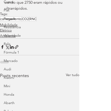
Cupra
sendo que 2750 eram rápidos ou 
ultrarrápidos.
Fiat
Tags:
Renault
carregamento
CO2
RNC
Mobilidade
Resistência
Elétrico
Velocidade
Ambiente
Ralis
Fórmula 1
Mercado
Audi
Ver tudo
Posts recentes
Xiaomi
Mini
Honda
Abarth