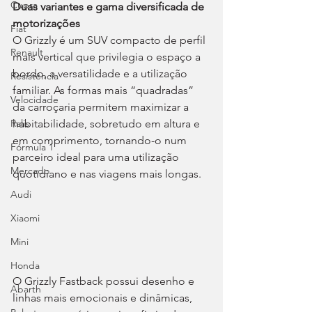
Cupra
Duas variantes e gama diversificada de 
motorizações
Fiat
O Grizzly é um SUV compacto de perfil 
Renault
mais vertical que privilegia o espaço a 
bordo, a versatilidade e a utilização 
Resistência
familiar. As formas mais “quadradas” 
Velocidade
da carroçaria permitem maximizar a 
habitabilidade, sobretudo em altura e 
Ralis
em comprimento, tornando-o num 
Fórmula 1
parceiro ideal para uma utilização 
Mercado
quotidiano e nas viagens mais longas.
Audi
Xiaomi
Mini
Honda
O Grizzly Fastback possui desenho e 
Abarth
linhas mais emocionais e dinâmicas, 