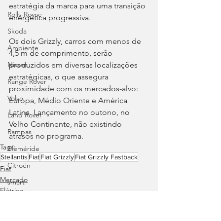
estratégia da marca para uma transição 
Rolls-Royce
energética progressiva.
Skoda
Os dois Grizzly, carros com menos de 
Ambiente
4,5 m de comprimento, serão 
produzidos em diversas localizações 
Nissan
estratégicas, o que assegura 
Range Rover
proximidade com os mercados-alvo: 
Volvo
Europa, Médio Oriente e América 
Latina. Lançamento no outono, no 
Land Rover
Velho Continente, não existindo 
Rampas
atrasos no programa.
Tags:
Efeméride
Stellantis
Fiat
Fiat Grizzly
Fiat Grizzly Fastback
Citroën
Fiat
Mercado
smart
Elétrico
Zeekr
Jaguar