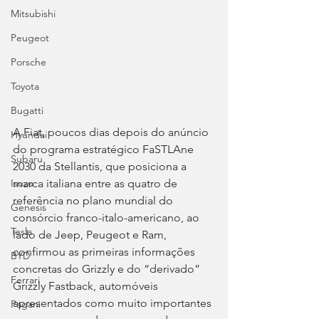
Mitsubishi
Peugeot
Porsche
Toyota
Bugatti
A Fiat, poucos dias depois do anúncio 
Hyundai
do programa estratégico FaSTLAne 
Subaru
2030 da Stellantis, que posiciona a 
marca italiana entre as quatro de 
Isuzu
referência no plano mundial do 
Genesis
consórcio franco-italo-americano, ao 
Tesla
lado de Jeep, Peugeot e Ram, 
confirmou as primeiras informações 
BYD
concretas do Grizzly e do “derivado” 
Ferrari
Grizzly Fastback, automóveis 
apresentados como muito importantes 
Pagani