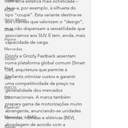
Polestar
com uma estética mais sofisticada – 
deve-a, por exemplo, à silhueta do 
KGM
tipo “coupé”. Esta variante destina-se 
Aston Martin
aos clientes que valorizam o “design”, 
mas não dispensam a versatilidade que 
Dicas
associamos aos SUV. E tem, ainda, mais 
Alpine
capacidade de carga.
Mercedes
Grizzly e Grizzly Fastback assentam 
Salões
numa plataforma global comum (Smart 
Ford
Car), arquitetura que permite à 
Stellantis otimizar custos e garantir 
MG
uma competitividade de preço na 
INEOS
generalidade dos mercados 
internacionais. A marca também 
DS
prepara gama de motorizações muito 
Maserati
abrangente, anunciando-se unidades 
Mercedes – AMG
térmicas, híbridas e elétricas (BEV), 
abordagem de acordo com a 
Suzuki