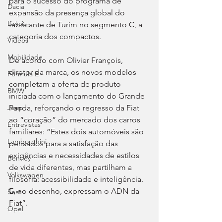
para o sucesso do programa de 
Dacia
expansão da presença global do 
Lancia
fabricante de Turim no segmento C, a 
categoria dos compactos.
Videos
Mobilidade
De acordo com Olivier François, 
diretor da marca, os novos modelos 
Fórmula E
completam a oferta de produto 
BMW
iniciada com o lançamento do Grande 
Panda, reforçando o regresso da Fiat 
Jeep
ao “coração” do mercado dos carros 
Entrevistas
familiares: “Estes dois automóveis são 
Lamborghini
pensados para a satisfação das 
exigências e necessidades de estilos 
Bentley
de vida diferentes, mas partilham a 
Volkswagen
filosofia: acessibilidade e inteligência. 
E, no desenho, expressam o ADN da 
Seat
Fiat”.
Opel