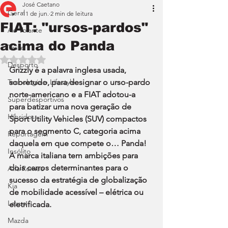
José Caetano
Geral
11 de jun.
2 min de leitura
FIAT: "ursos-pardos"
Ao Volante
acima do Panda
Teste
Avaliado com NaN de 5 estrelas.
Desporto
Grizzly é a palavra inglesa usada, 
Tecnologia e Lifestyle
sobretudo, para designar o urso-pardo 
norte-americano e a FIAT adotou-a 
Superdesportivos
para batizar uma nova geração de 
Híbridos
Sport Utility Vehicles (SUV) compactos 
para o segmento C, categoria acima 
Reportagem
daquela em que compete o… Panda! 
Insólito
A marca italiana tem ambições para 
dois carros determinantes para o 
Alfa Romeo
sucesso da estratégia de globalização 
Kia
de mobilidade acessível – elétrica ou 
Lexus
eletrificada.
Mazda